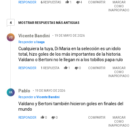
RESPONDER
6
RESPUESTAS
1
4
COMPARTIR
MARCAR
COMO
INAPROPIADO
4 respuestas más antiguas
MOSTRAR RESPUESTAS MÁS ANTIGUAS
4
Respuesta de Vicente Bandini.
Vicente Bandini
19 DE MAYO DE 2026
VB
Responder a
Isaga
Cualquiera la tuya, Di Maria en la selección es un idolo
total, hizo goles de los más importantes de la historia.
Valdano o Bertoni no le llegan ni a los tobillos papa rulo
RESPONDER
1
RESPUESTA
1
0
COMPARTIR
MARCAR
COMO
INAPROPIADO
Respuesta de Pablo .
Pablo
19 DE MAYO DE 2026
PA
Responder a
Vicente Bandini
Valdano y Bertoni también hicieron goles en finales del
mundo
RESPONDER
0
0
COMPARTIR
MARCAR
COMO
INAPROPIADO