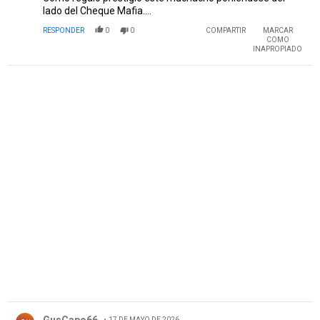
lado del Cheque Mafia….
RESPONDER
0
0
COMPARTIR
MARCAR
COMO
INAPROPIADO
PUBLICIDAD
Comentario de GusCapo66.
17 DE MAYO DE 2026