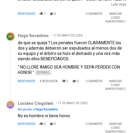
le perjudica la imagen, nadie niega que él ganó lo que tiene
Leer mas
con su trabajo ( jugando al fútbol) pero de ahí a que se
RESPONDER
1
0
COMPARTIR
MARCAR
crean el último vaso de agua en el desierto es otra cosa.
COMO
INAPROPIADO
Comentario de Hugo fiorentino.
Hugo fiorentino
17 DE MAYO DE 2026
HF
de que se queja ? Los penales fueron CLARAMENTE los
dos y además debieron ser expulsados al menos dos de
su equipo y el árbitro se hizo el distraido y una vez más
siendo ellos BENEFICIADOS .
" NO LLORE AMIGO SEA HOMBRE Y SEPA PERDER CON
HONOR "
EDITADO
RESPONDER
1
RESPUESTA
2
0
COMPARTIR
MARCAR
COMO
INAPROPIADO
Respuesta de Luciano Cingolani.
Luciano Cingolani
17 DE MAYO DE 2026
LC
Responder a
Hugo fiorentino
No es hombre ni tiene honor.
RESPONDER
0
0
COMPARTIR
MARCAR
COMO
INAPROPIADO