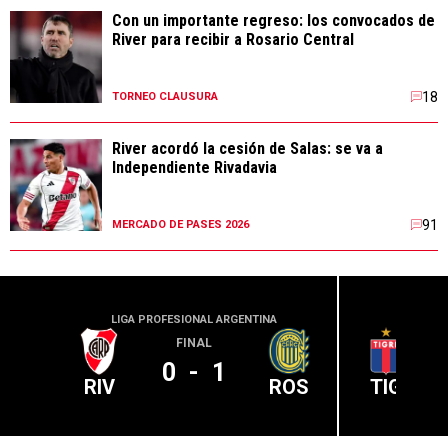
Con un importante regreso: los convocados de
River para recibir a Rosario Central
18
TORNEO CLAUSURA
River acordó la cesión de Salas: se va a
Independiente Rivadavia
91
MERCADO DE PASES 2026
LIGA PROFESIONAL ARGENTINA
LIGA PR
FINAL
0
-
1
RIV
ROS
TIG