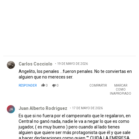
Comentario de Carlos Cocciolo.
Carlos Cocciolo
19 DE MAYO DE 2026
Angelito, los penales ...fueron penales. No te conviertas en
alguien que no mereces ser.
RESPONDER
0
0
COMPARTIR
MARCAR
COMO
INAPROPIADO
Comentario de Juan Alberto Rodriguez .
Juan Alberto Rodriguez
17 DE MAYO DE 2026
JA
Es que si no fuera por el campeonato que le regalaron, en
Central no ganó nada, nadie le va a negar lo que es como
jugador, ( es muy bueno ) pero cuando al lado tienes
alguien que quiere ser más protagonista que él y que sale
a hacer declaraciones como quien “” CUIDA LA EMPRESA””