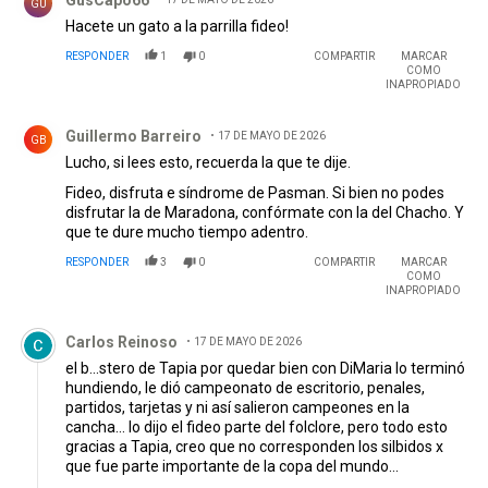
GusCapo66
GU
Hacete un gato a la parrilla fideo!
RESPONDER
1
0
COMPARTIR
MARCAR
COMO
INAPROPIADO
Comentario de Guillermo Barreiro.
Guillermo Barreiro
17 DE MAYO DE 2026
GB
Lucho, si lees esto, recuerda la que te dije.
Fideo, disfruta e síndrome de Pasman. Si bien no podes
disfrutar la de Maradona, confórmate con la del Chacho. Y
que te dure mucho tiempo adentro.
RESPONDER
3
0
COMPARTIR
MARCAR
COMO
INAPROPIADO
Comentario de Carlos Reinoso.
Carlos Reinoso
17 DE MAYO DE 2026
el b...stero de Tapia por quedar bien con DiMaria lo terminó
hundiendo, le dió campeonato de escritorio, penales,
partidos, tarjetas y ni así salieron campeones en la
cancha... lo dijo el fideo parte del folclore, pero todo esto
gracias a Tapia, creo que no corresponden los silbidos x
que fue parte importante de la copa del mundo...