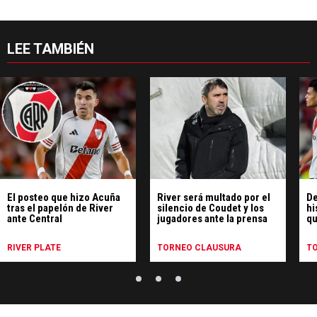
LEE TAMBIÉN
El posteo que hizo Acuña
River será multado por el
De
tras el papelón de River
silencio de Coudet y los
hi
ante Central
jugadores ante la prensa
qu
pe
Ce
RIVER PLATE
TORNEO CLAUSURA
T