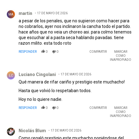
Comentario de martin.
martin
17 DE MAYO DE 2026
MA
a pesar de los penales, que no supieron como hacer para
no cobrarlos, ayer nos inclinaron la cancha todo el partido.
hace años que no veia un choreo asi. para colmo tenemos
que escuchar al a pasta seca hablando pavadas. tiene
razon milito. esta todo roto
RESPONDER
0
0
COMPARTIR
MARCAR
COMO
INAPROPIADO
Comentario de Luciano Cingolani.
Luciano Cingolani
17 DE MAYO DE 2026
LC
Qué manera de rifar cariño y prestigio este muchacho!
Hasta que volvió lo respetaban todos.
Hoy no lo quiere nadie.
RESPONDER
0
0
COMPARTIR
MARCAR
COMO
INAPROPIADO
Comentario de Nicolás Blum.
Nicolás Blum
17 DE MAYO DE 2026
Como regaló prestigio este muchacho poniéndose del