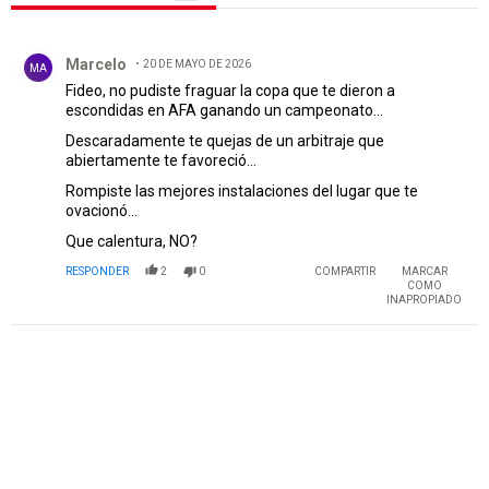
Todos los comentarios
Comentario de Marcelo.
Marcelo
20 DE MAYO DE 2026
MA
Fideo, no pudiste fraguar la copa que te dieron a
escondidas en AFA ganando un campeonato...
Descaradamente te quejas de un arbitraje que
abiertamente te favoreció...
Rompiste las mejores instalaciones del lugar que te
ovacionó...
Que calentura, NO?
RESPONDER
2
0
COMPARTIR
MARCAR
COMO
INAPROPIADO
PUBLICIDAD