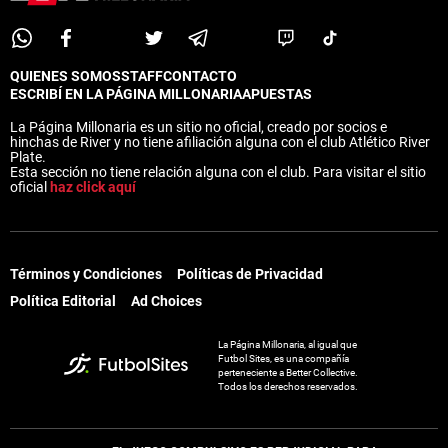
QUIENES SOMOS
STAFF
CONTACTO
ESCRIBÍ EN LA PÁGINA MILLONARIA
APUESTAS
La Página Millonaria es un sitio no oficial, creado por socios e
hinchas de River y no tiene afiliación alguna con el club Atlético River
Plate.
Esta sección no tiene relación alguna con el club. Para visitar el sitio
oficial
haz click aquí
Términos y Condiciones
Políticas de Privacidad
Política Editorial
Ad Choices
La Página Millonaria, al igual que
Futbol Sites, es una compañía
perteneciente a Better Collective.
Todos los derechos reservados.