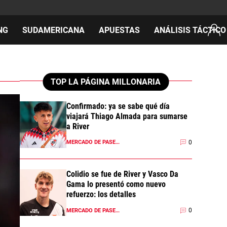
NG
SUDAMERICANA
APUESTAS
ANÁLISIS TÁCTICO
AS
TOP LA PÁGINA MILLONARIA
Confirmado: ya se sabe qué día
viajará Thiago Almada para sumarse
cos
a River
del día
0
MERCADO DE PASES 2026
Colidio se fue de River y Vasco Da
Gama lo presentó como nuevo
refuerzo: los detalles
0
MERCADO DE PASES 2026