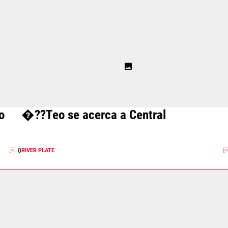
o
�??Teo se acerca a Central
0
RIVER PLATE