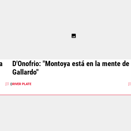
a
D'Onofrio: "Montoya está en la mente de
Gallardo"
0
RIVER PLATE