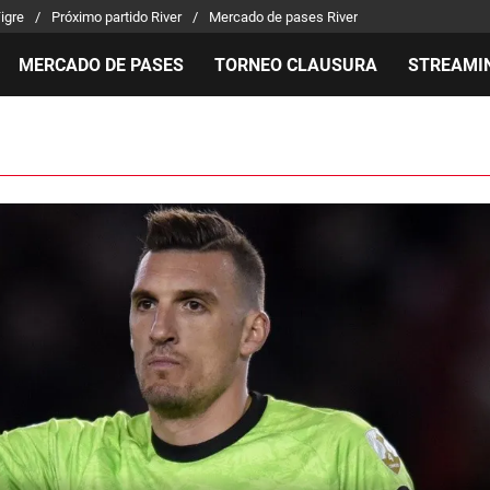
Tigre
Próximo partido River
Mercado de pases River
MERCADO DE PASES
TORNEO CLAUSURA
STREAMI
MILLONARIOS
LPM PARA EL HINCHA
APUEST
Mercado de Pases
Streaming
Noticias
Análisis tácticos
Entradas
Guías
Juanfer Quintero
Hinchas
Códigos
Chacho Coudet
Los goles de River
Pronósti
Ex River
Entrevistas
Apuesta 