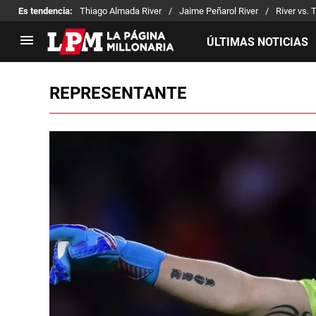
Es tendencia
:
Thiago Almada River
Jaime Peñarol River
River vs. 
ÚLTIMAS NOTICIAS
REPRESENTANTE
LIGA PROFESIONAL
TORNEOS
Noticias
Copa Sudamericana
Tabla de posiciones
Copa Argentina
Fixture
Selección Argentina
Reserva