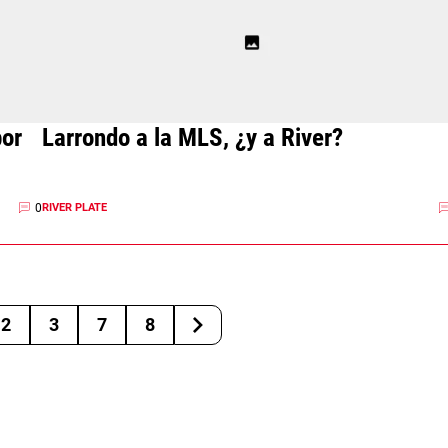
por
Larrondo a la MLS, ¿y a River?
0
RIVER PLATE
2
3
7
8