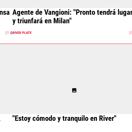
ensa
Agente de Vangioni: "Pronto tendrá luga
y triunfará en Milan"
0
RIVER PLATE
,
"Estoy cómodo y tranquilo en River"