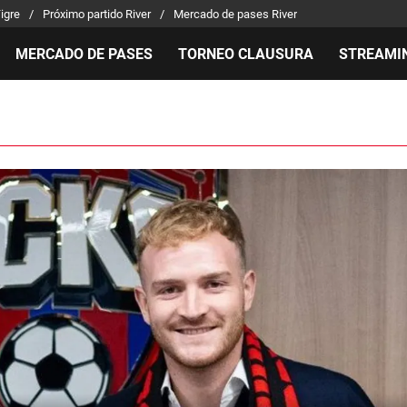
Tigre
Próximo partido River
Mercado de pases River
MERCADO DE PASES
TORNEO CLAUSURA
STREAMI
MILLONARIOS
LPM PARA EL HINCHA
APUEST
Mercado de Pases
Streaming
Noticias
Análisis tácticos
Entradas
Guías
Juanfer Quintero
Hinchas
Códigos
Chacho Coudet
Los goles de River
Pronósti
Ex River
Entrevistas
Apuesta 