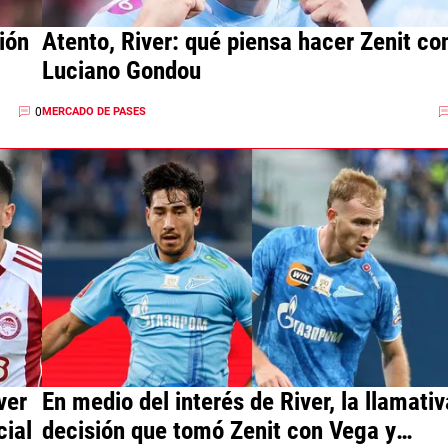
ión
Atento, River: qué piensa hacer Zenit co
Luciano Gondou
0
MERCADO DE PASES
ver
En medio del interés de River, la llamativ
cial
decisión que tomó Zenit con Vega y