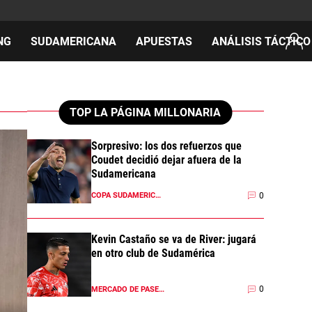
NG
SUDAMERICANA
APUESTAS
ANÁLISIS TÁCTICO
AS
TOP LA PÁGINA MILLONARIA
Sorpresivo: los dos refuerzos que
Coudet decidió dejar afuera de la
cos
Sudamericana
del día
0
COPA SUDAMERICANA 2026
Kevin Castaño se va de River: jugará
en otro club de Sudamérica
0
MERCADO DE PASES 2026