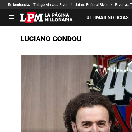
Es tendencia
:
Thiago Almada River
Jaime Peñarol River
River vs. 
ÚLTIMAS NOTICIAS
LUCIANO GONDOU
LIGA PROFESIONAL
TORNEOS
Noticias
Copa Sudamericana
Tabla de posiciones
Copa Argentina
Fixture
Selección Argentina
Reserva