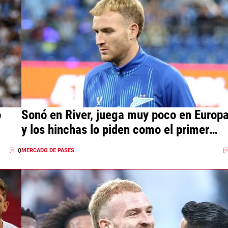
o
Sonó en River, juega muy poco en Europ
y los hinchas lo piden como el primer
refuerzo del 2026
0
MERCADO DE PASES