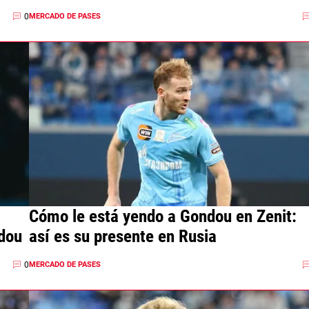
Gondou
0
MERCADO DE PASES
Cómo le está yendo a Gondou en Zenit:
ndou
así es su presente en Rusia
0
MERCADO DE PASES