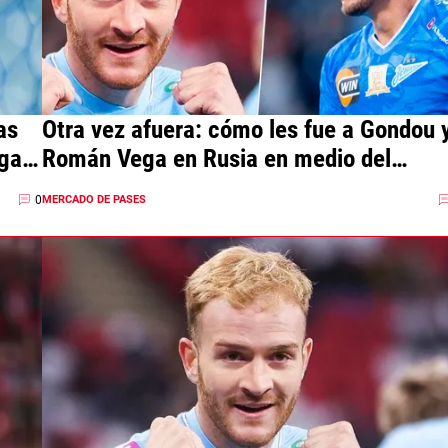
as
Otra vez afuera: cómo les fue a Gondou 
ga y
Román Vega en Rusia en medio del
interés de River
0
MERCADO DE PASES