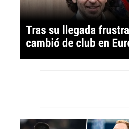
Tras su llegada frustr
cambió de club en Eur