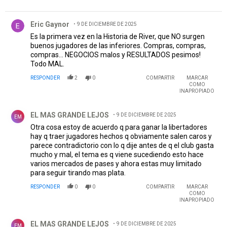
Comentario de Eric Gaynor.
Eric Gaynor
9 DE DICIEMBRE DE 2025
Es la primera vez en la Historia de River, que NO surgen
buenos jugadores de las inferiores. Compras, compras,
compras... NEGOCIOS malos y RESULTADOS pesimos!
Todo MAL.
RESPONDER
2
0
COMPARTIR
MARCAR
COMO
INAPROPIADO
Comentario de EL MAS GRANDE LEJOS.
EL MAS GRANDE LEJOS
9 DE DICIEMBRE DE 2025
EM
Otra cosa estoy de acuerdo q para ganar la libertadores
hay q traer jugadores hechos q obviamente salen caros y
parece contradictorio con lo q dije antes de q el club gasta
mucho y mal, el tema es q viene sucediendo esto hace
varios mercados de pases y ahora estas muy limitado
para seguir tirando mas plata.
RESPONDER
0
0
COMPARTIR
MARCAR
COMO
INAPROPIADO
Comentario de EL MAS GRANDE LEJOS.
EL MAS GRANDE LEJOS
9 DE DICIEMBRE DE 2025
EM