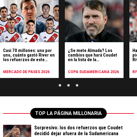
Casi 70 millones: uno por
¿Se mete Almada? Los
Ha
uno, cuánto gastó River en
cambios que hará Coudet
pi
los refuerzos de este
en la lista de la
Ri
mercado
Sudamericana
y 
re
MERCADO DE PASES 2026
COPA SUDAMERICANA 2026
RI
TOP LA PÁGINA MILLONARIA
Sorpresivo: los dos refuerzos que Coudet
decidió dejar afuera de la Sudamericana