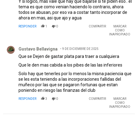
Y si logico, mas vale que hay que bajarse si te piden eso.. el
tema es que como venian haciendo lo contrario, ahora
todos se abusan, por eso va a costar tanto incorporar de
ahora en mas, asi que ajo y agua
RESPONDER
1
0
COMPARTIR
MARCAR
COMO
INAPROPIADO
Comentario de Gustavo Bellavigna.
Gustavo Bellavigna
9 DE DICIEMBRE DE 2025
Que se Dejen de gastar plata para traer a cualquiera
Que le den mas cabida a los pibes de las las inferiores
Solo hay que tenerles por lo menos la misna paciencia que
se les esta teniendo a las incorporaciones fallidas del
muñeco por las que se pagaron fortunas que estan
poniendo en riesgo las finanzas del club
RESPONDER
3
0
COMPARTIR
MARCAR
COMO
INAPROPIADO