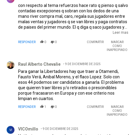
con respecto al tema refuerzos hace rato q pienso q salvo
contadas excepciones q sobran con los dedos de una
mano river compra mal, caro, regala sus jugadores entre
malas ventas y jugadores q se van libres y paga contratos
de paises del primer mundo. El q diga q saco jugadores y
los vendió caro tiene razón pero si hacemos las cuentas
Leer mas
entre todo lo q dije primero y todo esto ultimo no tengo
RESPONDER
0
0
COMPARTIR
MARCAR
dudas q el saldo económico es totalmente negativo, esto
COMO
sumado a la paupérrima performance futbolística es un
INAPROPIADO
combo explosivo difícil de soportar para ningún club se
Comentario de Raul Alberto Chevalie.
llame como se llame.Si se falla nuevamente en este
Raul Alberto Chevalie
9 DE DICIEMBRE DE 2025
primer semestre del año q viene se tienen q ir todos desde
el técnico hasta los q eligen y estan encargados del tema
Para ganar la Libertadores hay que traer a Otamendi,
futbol.
Fausto Verá, Anibal Moreno, y el flaco Lopez. Solo con
esos 44 podemos ser candidatos a ganarla. El problema
que quieren traer libres y/o retirados o prescindibles
porque fracasaron en Europa y con ese criterio nos
limpian en cuartos.
RESPONDER
1
0
COMPARTIR
MARCAR
COMO
INAPROPIADO
Comentario de VICOmillo.
VICOmillo
9 DE DICIEMBRE DE 2025
VI