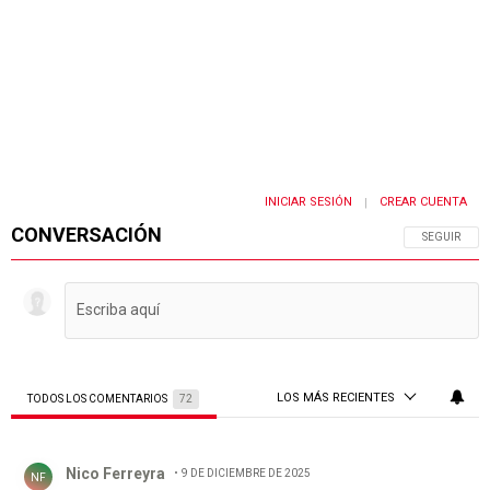
INICIAR SESIÓN
CREAR CUENTA
|
CONVERSACIÓN
SIGA ESTA 
SEGUIR
LOS MÁS RECIENTES
TODOS LOS COMENTARIOS
72
Todos los comentarios
Comentario de Nico Ferreyra.
Nico Ferreyra
9 DE DICIEMBRE DE 2025
NF