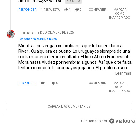
año de mi%$&^ va a ser
EDITADO
RESPONDER
1
RESPUESTA
1
0
COMPARTIR
MARCAR
COMO
INAPROPIADO
Respuesta de Tomas.
Tomas
9 DE DICIEMBRE DE 2025
Responder a
Maxi De lauro
Mientras no vengan colombianos que le hacen daño a
River . Cualquiera es bueno. Lo uruguayos siempre de una
u otra manera dieron resultado. El loco Abreu Francescoli
Mora hasta Viudez por nombrar algunos. Así que o te falta
lectura o no viste lo uruguayos jugando. El problema son
los colombianos . Sal vo Juanfer los demás son cartón
Leer mas
pintado. Castaño afueraaaaa Ya un desastre . El
RESPONDER
0
0
COMPARTIR
MARCAR
pastrucho Borja metió goles en partidos intrascendentes
COMO
pero es un cobarde con los partido de definición por algo lo
INAPROPIADO
desafectaron de su selección
CARGAR MÁS COMENTARIOS
Gestionado por