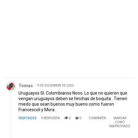
PUBLICIDAD
Comentario de Tomas.
Tomas
9 DE DICIEMBRE DE 2025
Uruguayos SI. Colombianos Nooo. Lo que no quieren que
vengan uruguayos deben se hinchas de boquita . Tienen
miedo que sean buenos muy bueno como fueron
Francescoli y Mora .
RESPONDER
1
RESPUESTA
0
0
COMPARTIR
MARCAR
COMO
INAPROPIADO
Respuesta de German Galliano.