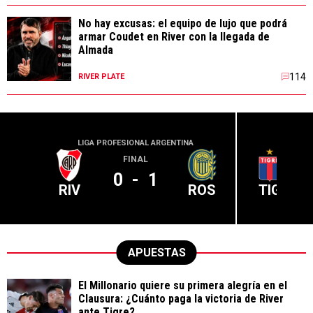
No hay excusas: el equipo de lujo que podrá
armar Coudet en River con la llegada de
Almada
114
RIVER PLATE
LIGA PROFESIONAL ARGENTINA
LIGA PR
FINAL
0
-
1
RIV
ROS
TIG
APUESTAS
El Millonario quiere su primera alegría en el
Clausura: ¿Cuánto paga la victoria de River
ante Tigre?