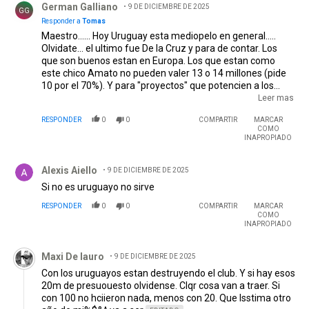
German Galliano
9 DE DICIEMBRE DE 2025
GG
Responder a
Tomas
Maestro...... Hoy Uruguay esta mediopelo en general.....
Olvidate... el ultimo fue De la Cruz y para de contar. Los
que son buenos estan en Europa. Los que estan como
este chico Amato no pueden valer 13 o 14 millones (pide
10 por el 70%). Y para "proyectos" que potencien a los
chicos y listo. Mira vos a Rivero.... no le daban bola y
Leer mas
termino desplazando al chileno. Me resulta extraño que "la
RESPONDER
0
0
COMPARTIR
MARCAR
mano derecha" de Gallardo haga las negociaciones (a
COMO
caso le piden que cambien de representante tambien?).
INAPROPIADO
Para que estan nuestros directivos entonces?. Como
Comentario de Alexis Aiello.
dijeron en otro posteo si vamos a traer proyectos la liga a
Alexis Aiello
9 DE DICIEMBRE DE 2025
mirar es la brasilera..... todos los demas vecinos no existen
hoy. Los niveles de las ligas son malisimos
Si no es uruguayo no sirve
RESPONDER
0
0
COMPARTIR
MARCAR
COMO
INAPROPIADO
Comentario de Maxi De lauro.
Maxi De lauro
9 DE DICIEMBRE DE 2025
Con los uruguayos estan destruyendo el club. Y si hay esos
20m de presuouesto olvidense. Clqr cosa van a traer. Si
con 100 no hciieron nada, menos con 20. Que lsstima otro