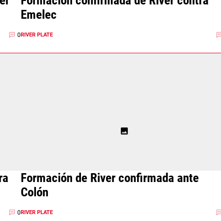
er
Formación confirmada de River contra
Emelec
0
RIVER PLATE
ra
Formación de River confirmada ante
Colón
0
RIVER PLATE