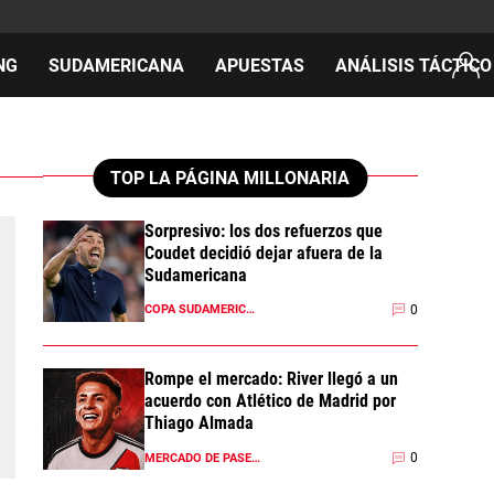
NG
SUDAMERICANA
APUESTAS
ANÁLISIS TÁCTICO
AS
TOP LA PÁGINA MILLONARIA
Sorpresivo: los dos refuerzos que
Coudet decidió dejar afuera de la
cos
Sudamericana
del día
0
COPA SUDAMERICANA 2026
Rompe el mercado: River llegó a un
acuerdo con Atlético de Madrid por
Thiago Almada
0
MERCADO DE PASES 2026