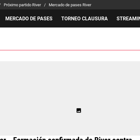
Próximo partido River
Mercado de pases River
MERCADO DE PASES
TORNEO CLAUSURA
STREAMI
MILLONARIOS
LPM PARA EL HINCHA
APUEST
Mercado de Pases
Streaming
Noticias
Análisis tácticos
Entradas
Guías
Juanfer Quintero
Hinchas
Códigos
Chacho Coudet
Los goles de River
Pronósti
Ex River
Entrevistas
Apuesta 