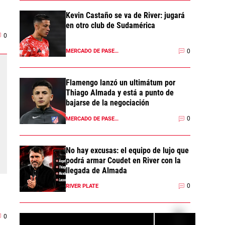
Kevin Castaño se va de River: jugará
en otro club de Sudamérica
0
0
MERCADO DE PASES 2026
Flamengo lanzó un ultimátum por
Thiago Almada y está a punto de
bajarse de la negociación
0
MERCADO DE PASES 2026
No hay excusas: el equipo de lujo que
podrá armar Coudet en River con la
llegada de Almada
0
RIVER PLATE
0