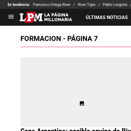
Es tendencia
:
Francisco Ortega River
River Tigre
Pablo Longoria
ÚLTIMAS NOTICIAS
FORMACION - PÁGINA 7
LIGA PROFESIONAL
TORNEOS
Noticias
Copa Sudamericana
Tabla de posiciones
Copa Argentina
Fixture
Selección Argentina
Reserva