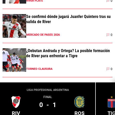
0
RIVER PLATE
Se confirmó dónde jugará Juanfer Quintero tras su
salida de River
0
MERCADO DE PASES 2026
¿Debutan Andrada y Ortega? La posible formación
de River para enfrentar a Tigre
0
TORNEO CLAUSURA
LIGA PROFESIONAL ARGENTINA
FINAL
0
-
1
RIV
ROS
TI