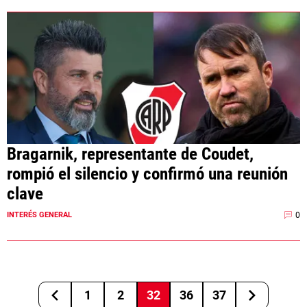
Bragarnik, representante de Coudet,
rompió el silencio y confirmó una reunión
clave
0
INTERÉS GENERAL
1
2
32
36
37