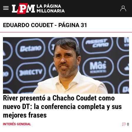
Es tendencia
:
Thiago Almada River
Jaime Peñarol River
River vs. Tig
EDUARDO COUDET - PÁGINA 31
ULTIMAS NOTICIAS
STREAMING
TORNEO CLAUSURA
SUDAMERICANA
MERCADO DE PASES
River presentó a Chacho Coudet como
FIXTURE
nuevo DT: la conferencia completa y sus
POSICIONES
mejores frases
OPINIÓN
0
INTERÉS GENERAL