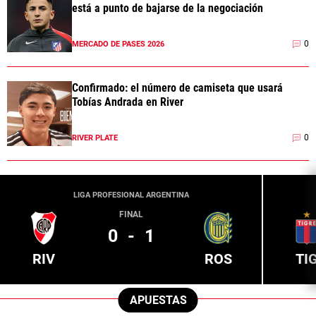
está a punto de bajarse de la negociación
0
MERCADO DE PASES 2026
Confirmado: el número de camiseta que usará
Tobías Andrada en River
0
RIVER PLATE
LIGA PROFESIONAL ARGENTINA
FINAL
0
-
1
RIV
ROS
TI
APUESTAS