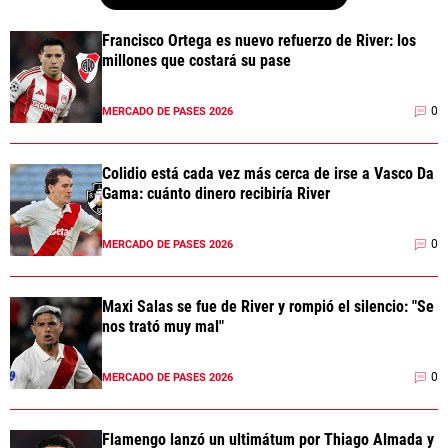
Francisco Ortega es nuevo refuerzo de River: los
millones que costará su pase
0
MERCADO DE PASES 2026
Colidio está cada vez más cerca de irse a Vasco Da
Gama: cuánto dinero recibiría River
0
MERCADO DE PASES 2026
Maxi Salas se fue de River y rompió el silencio: "Se
nos trató muy mal"
0
MERCADO DE PASES 2026
Flamengo lanzó un ultimátum por Thiago Almada y