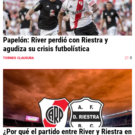
Papelón: River perdió con Riestra y
agudiza su crisis futbolística
0
TORNEO CLAUSURA
¿Por qué el partido entre River y Riestra en