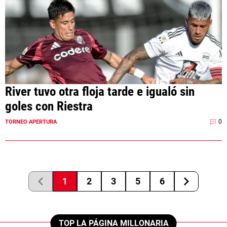
River tuvo otra floja tarde e igualó sin
goles con Riestra
0
TORNEO APERTURA
1
2
3
5
6
TOP LA PÁGINA MILLONARIA