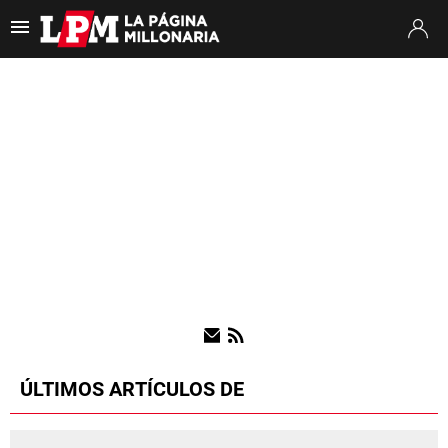
Es tendencia
:
Thiago Almada River
Jaime Peñarol River
River vs. Tig
ULTIMAS NOTICIAS
STREAMING
TORNEO CLAUSURA
SUDAMERICANA
MERCADO DE PASES
FIXTURE
POSICIONES
ÚLTIMOS ARTÍCULOS DE
OPINIÓN