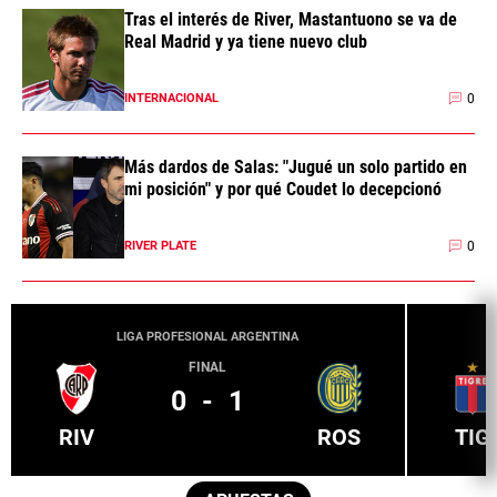
Tras el interés de River, Mastantuono se va de
Real Madrid y ya tiene nuevo club
0
INTERNACIONAL
Más dardos de Salas: "Jugué un solo partido en
mi posición" y por qué Coudet lo decepcionó
0
RIVER PLATE
LIGA PROFESIONAL ARGENTINA
FINAL
0
-
1
RIV
ROS
TIG