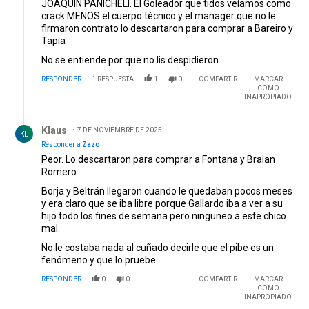
JOAQUIN PANICHELI. El Goleador que tidos veíamos como
crack MENOS el cuerpo técnico y el manager que no le
firmaron contrato lo descartaron para comprar a Bareiro y
Tapia
No se entiende por que no lis despidieron
RESPONDER
1
RESPUESTA
1
0
COMPARTIR
MARCAR
COMO
INAPROPIADO
Respuesta de Klaus.
Klaus
7 DE NOVIEMBRE DE 2025
KL
Responder a
Zazo
Peor. Lo descartaron para comprar a Fontana y Braian
Romero.
Borja y Beltrán llegaron cuando le quedaban pocos meses
y era claro que se iba libre porque Gallardo iba a ver a su
hijo todo los fines de semana pero ninguneo a este chico
mal.
No le costaba nada al cuñado decirle que el pibe es un
fenómeno y que lo pruebe.
RESPONDER
0
0
COMPARTIR
MARCAR
COMO
INAPROPIADO