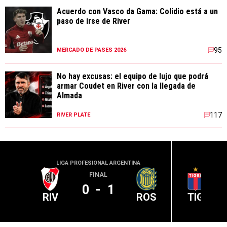
Acuerdo con Vasco da Gama: Colidio está a un
paso de irse de River
95
MERCADO DE PASES 2026
No hay excusas: el equipo de lujo que podrá
armar Coudet en River con la llegada de
Almada
117
RIVER PLATE
LIGA PROFESIONAL ARGENTINA
LIGA PR
FINAL
0
-
1
RIV
ROS
TIG