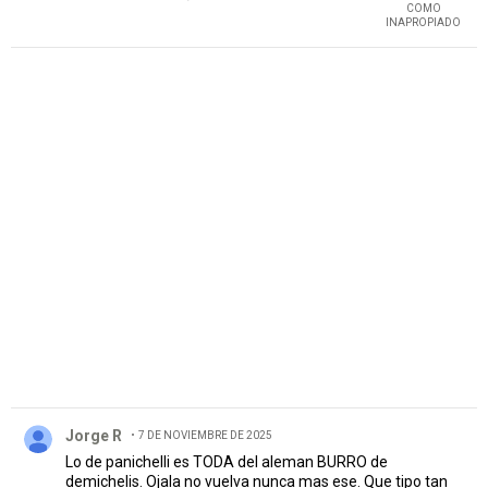
COMO
INAPROPIADO
PUBLICIDAD
Comentario de Jorge R.
Jorge R
7 DE NOVIEMBRE DE 2025
Lo de panichelli es TODA del aleman BURRO de
demichelis. Ojala no vuelva nunca mas ese. Que tipo tan