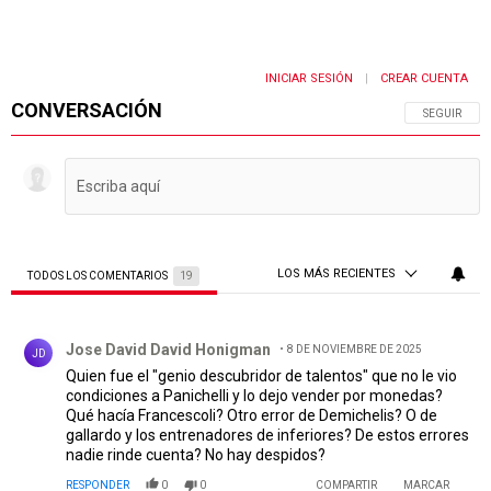
INICIAR SESIÓN
CREAR CUENTA
|
CONVERSACIÓN
SIGA ESTA 
SEGUIR
LOS MÁS RECIENTES
TODOS LOS COMENTARIOS
19
Todos los comentarios
Comentario de Jose David David Honigman.
Jose David David Honigman
8 DE NOVIEMBRE DE 2025
JD
Quien fue el "genio descubridor de talentos" que no le vio
condiciones a Panichelli y lo dejo vender por monedas?
Qué hacía Francescoli? Otro error de Demichelis? O de
gallardo y los entrenadores de inferiores? De estos errores
nadie rinde cuenta? No hay despidos?
RESPONDER
0
0
COMPARTIR
MARCAR