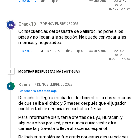
RESPONDER
0
0
COMPARTIR
MARCAR
COMO
INAPROPIADO
Comentario de Crack10.
Crack10
7 DE NOVIEMBRE DE 2025
CR
Consecuencias del desastre de Gallardo, no pone a los
pibes y no llegan a la selección. No puede convocar a las
momias y negociados.
RESPONDER
3
RESPUESTAS
0
0
COMPARTIR
MARCAR
COMO
INAPROPIADO
1 respuesta más antiguas
MOSTRAR RESPUESTAS MÁS ANTIGUAS
1
Respuesta de Klaus.
Klaus
7 DE NOVIEMBRE DE 2025
KL
Responder a
este mensaje
Demichelis llegó a mediados de diciembre, a dos semanas
de que se iba el chico y 5 meses después que el jugador
con libertad de negociar escuchaba ofertas.
Para informarte bien, tenía ofertas de DyJ, Huracán, y
algunos otros por acá, pero nunca quiso vestir otra
camiseta y Saviola lo lleva al ascenso español.
Rollheiser también se fue gratis por estas desatenciones