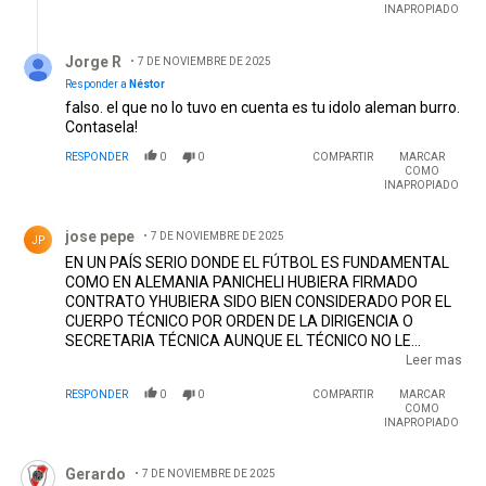
INAPROPIADO
Respuesta de Jorge R.
Jorge R
7 DE NOVIEMBRE DE 2025
Responder a
Néstor
falso. el que no lo tuvo en cuenta es tu idolo aleman burro.
Contasela!
RESPONDER
0
0
COMPARTIR
MARCAR
COMO
INAPROPIADO
Comentario de jose pepe.
jose pepe
7 DE NOVIEMBRE DE 2025
JP
EN UN PAÍS SERIO DONDE EL FÚTBOL ES FUNDAMENTAL
COMO EN ALEMANIA PANICHELI HUBIERA FIRMADO
CONTRATO YHUBIERA SIDO BIEN CONSIDERADO POR EL
CUERPO TÉCNICO POR ORDEN DE LA DIRIGENCIA O
SECRETARIA TÉCNICA AUNQUE EL TÉCNICO NO LE
PUDIERA OFRECER CONTINUIDAD (EL VERSO QUE EL
Leer mas
JUGADOR IMPUSO CONDICIONES PARA FIRMAR SI NO SE
RESPONDER
0
0
COMPARTIR
MARCAR
IBA ES IMPRESENTABLE)........,ESO NO SUCEDIÓ PORQUE
COMO
LA DIRIGENCIA EN ESE MOMENTO ERA UN DESASTRE Y
INAPROPIADO
LA SECRETARÍA TÉCNICA IGUAL, PASADO EL TIEMPO
Comentario de Gerardo.
PANICHELI LA ROMPE EN EUROPA, ESTAMOS CON LA
Gerardo
7 DE NOVIEMBRE DE 2025
MISMA LÍNEA POLÍTICA Y LA MISMA SECRETARÍA