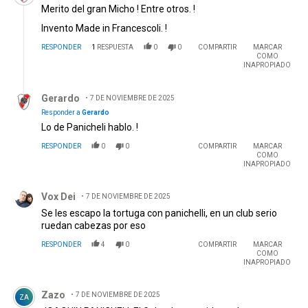
TÉCNICA........
Merito del gran Micho ! Entre otros. !
EDITADO
Invento Made in Francescoli. !
RESPONDER
1
RESPUESTA
0
0
COMPARTIR
MARCAR
COMO
INAPROPIADO
Respuesta de Gerardo.
Gerardo
7 DE NOVIEMBRE DE 2025
Responder a
Gerardo
Lo de Panicheli hablo. !
RESPONDER
0
0
COMPARTIR
MARCAR
COMO
INAPROPIADO
Comentario de Vox Dei.
Vox Dei
7 DE NOVIEMBRE DE 2025
Se les escapo la tortuga con panichelli, en un club serio
ruedan cabezas por eso
RESPONDER
4
0
COMPARTIR
MARCAR
COMO
INAPROPIADO
Comentario de Zazo.
Zazo
7 DE NOVIEMBRE DE 2025
ZA