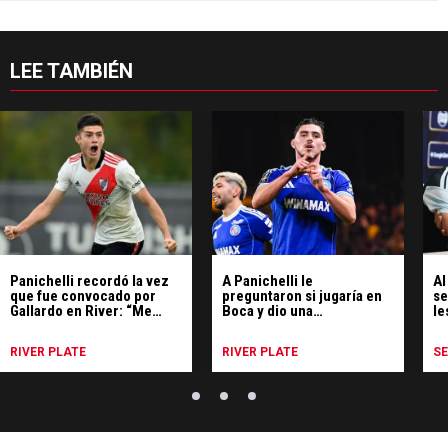
LEE TAMBIÉN
Panichelli recordó la vez
A Panichelli le
Al
que fue convocado por
preguntaron si jugaría en
se
Gallardo en River: “Me
Boca y dio una
le
faltó debutar"
contundente respuesta
RIVER PLATE
RIVER PLATE
S