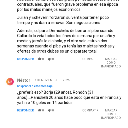
contractuales, que fueron grave problema en esa época
por los malos manejos económicos.
Julián y Echeverri forzaron su venta por tener poco
tiempo y no iban a renovar. Son negociaciones.
Además, culpar a Demichelis de borrar al pibe cuando
Gallardo lo veía todos los fines de semana por un año y
medio y jamás le dio bola, y el otro solo estuvo dos
semanas cuando el pibe ya tenía las maletas hechas y
ofertas de otros clubes es un disparate total.
RESPONDER
0
0
COMPARTIR
MARCAR
COMO
INAPROPIADO
Respuesta de Néstor .
Néstor
7 DE NOVIEMBRE DE 2025
NÉ
Responder a
este mensaje
¿preferís eso? Borja (29 años), Rondón (31
años)....Panichelli 20 años hace poco que está en Francia y
ya hizo 10 goles en 14 partidos.
RESPONDER
0
0
COMPARTIR
MARCAR
COMO
INAPROPIADO