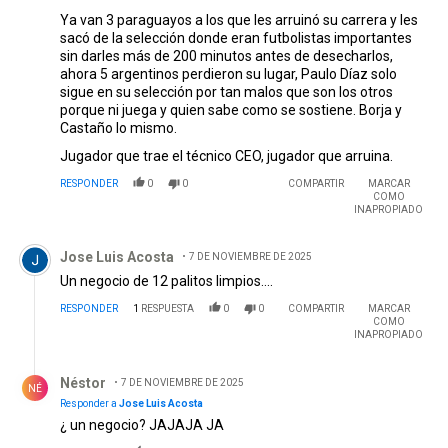
Ya van 3 paraguayos a los que les arruinó su carrera y les
sacó de la selección donde eran futbolistas importantes
sin darles más de 200 minutos antes de desecharlos,
ahora 5 argentinos perdieron su lugar, Paulo Díaz solo
sigue en su selección por tan malos que son los otros
porque ni juega y quien sabe como se sostiene. Borja y
Castaño lo mismo.
Jugador que trae el técnico CEO, jugador que arruina.
RESPONDER
0
0
COMPARTIR
MARCAR
COMO
INAPROPIADO
Comentario de Jose Luis Acosta.
Jose Luis Acosta
7 DE NOVIEMBRE DE 2025
Un negocio de 12 palitos limpios....
RESPONDER
1
RESPUESTA
0
0
COMPARTIR
MARCAR
COMO
INAPROPIADO
Respuesta de Néstor .
Néstor
7 DE NOVIEMBRE DE 2025
NÉ
Responder a
Jose Luis Acosta
¿ un negocio? JAJAJA JA