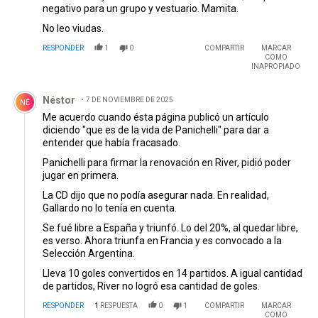
negativo para un grupo y vestuario. Mamita.
No leo viudas.
RESPONDER
1
0
COMPARTIR
MARCAR
COMO
INAPROPIADO
Comentario de Néstor .
Néstor
7 DE NOVIEMBRE DE 2025
NÉ
Me acuerdo cuando ésta página publicó un artículo
diciendo "que es de la vida de Panichelli" para dar a
entender que había fracasado.
Panichelli para firmar la renovación en River, pidió poder
jugar en primera.
La CD dijo que no podía asegurar nada. En realidad,
Gallardo no lo tenía en cuenta.
Se fué libre a España y triunfó. Lo del 20%, al quedar libre,
es verso. Ahora triunfa en Francia y es convocado a la
Selección Argentina.
Lleva 10 goles convertidos en 14 partidos. A igual cantidad
de partidos, River no logró esa cantidad de goles.
RESPONDER
1
RESPUESTA
0
1
COMPARTIR
MARCAR
COMO