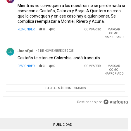
Mientras no convoquen a los nuestros no se pierde nada si
convocan a Castaño, Galarza y Borja. A Quintero no creo
que lo convoquen y en ese caso hay a quien poner. Se
complica reemplazar a Montiel, Rivero y Acuña.
RESPONDER
0
0
COMPARTIR
MARCAR
COMO
INAPROPIADO
Comentario de JuanQui.
JuanQui
7 DE NOVIEMBRE DE 2025
JU
Castaño te citan en Colombia, andá tranquilo
RESPONDER
3
0
COMPARTIR
MARCAR
COMO
INAPROPIADO
CARGAR MÁS COMENTARIOS
Gestionado por
PUBLICIDAD