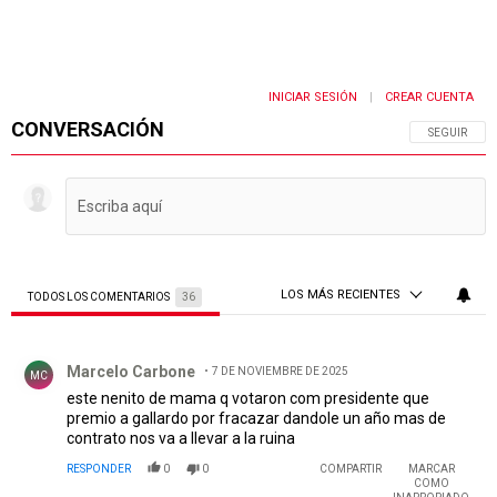
INICIAR SESIÓN
CREAR CUENTA
|
CONVERSACIÓN
SIGA ESTA 
SEGUIR
LOS MÁS RECIENTES
TODOS LOS COMENTARIOS
36
Todos los comentarios
Comentario de Marcelo Carbone.
Marcelo Carbone
7 DE NOVIEMBRE DE 2025
MC
este nenito de mama q votaron com presidente que
premio a gallardo por fracazar dandole un año mas de
contrato nos va a llevar a la ruina
RESPONDER
0
0
COMPARTIR
MARCAR
COMO