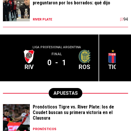
preguntaron por los borrados: qué dijo
94
RIVER PLATE
LIGA PROFESIONAL ARGENTINA
LIGA PR
FINAL
0
-
1
RIV
ROS
TIG
APUESTAS
Pronósticos Tigre vs. River Plate: los de
Coudet buscan su primera victoria en el
Clausura
PRONÓSTICOS