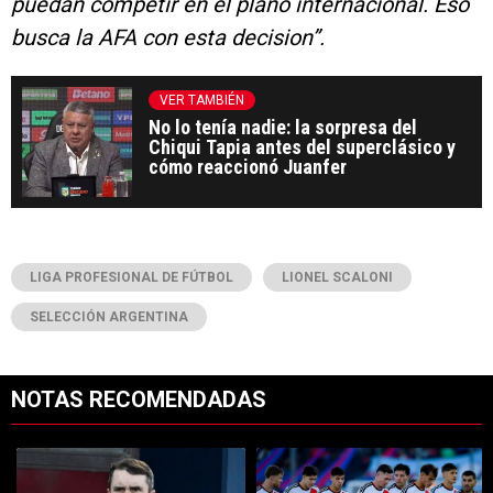
puedan competir en el plano internacional. Eso
busca la AFA con esta decision”.
VER TAMBIÉN
No lo tenía nadie: la sorpresa del
Chiqui Tapia antes del superclásico y
cómo reaccionó Juanfer
LIGA PROFESIONAL DE FÚTBOL
LIONEL SCALONI
SELECCIÓN ARGENTINA
NOTAS RECOMENDADAS
Este listado muestra los artículos con más comentarios en los últimos 7
Un artículo de tendencia con el título "Coudet tras la derrota ante Ti
Un artículo de tendencia con el tí