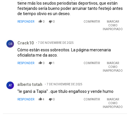
tiene más los seudos periodistas deportivos, que están
festejando sería bueno poder arruinar tanto festejó antes
de tiempo obvio es un deseo.
RESPONDER
0
0
COMPARTIR
MARCAR
COMO
INAPROPIADO
Comentario de Crack10.
Crack10
7 DE NOVIEMBRE DE 2025
CR
Cómo están esos sobrecitos. La página mercenaria
oficialista me da asco.
RESPONDER
0
1
COMPARTIR
MARCAR
COMO
INAPROPIADO
Comentario de alberto totah.
alberto totah
7 DE NOVIEMBRE DE 2025
AT
"le ganó a Tapia" ..que título engañoso y vende humo
RESPONDER
4
0
COMPARTIR
MARCAR
COMO
INAPROPIADO