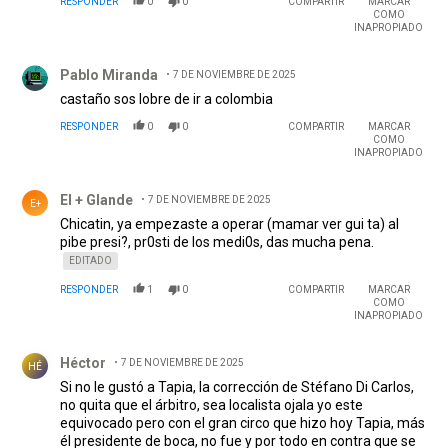
RESPONDER
0
0
COMPARTIR
MARCAR
COMO
INAPROPIADO
Comentario de Pablo Miranda.
Pablo Miranda
7 DE NOVIEMBRE DE 2025
castaño sos lobre de ir a colombia
RESPONDER
0
0
COMPARTIR
MARCAR
COMO
INAPROPIADO
Comentario de El + Glande .
El + Glande
7 DE NOVIEMBRE DE 2025
E+
Chicatin, ya empezaste a operar (mamar ver gui ta) al
pibe presi?, pr0sti de los medi0s, das mucha pena.
EDITADO
RESPONDER
1
0
COMPARTIR
MARCAR
COMO
INAPROPIADO
Comentario de Héctor .
Héctor
7 DE NOVIEMBRE DE 2025
HÉ
Si no le gustó a Tapia, la corrección de Stéfano Di Carlos,
no quita que el árbitro, sea localista ojala yo este
equivocado pero con el gran circo que hizo hoy Tapia, más
él presidente de boca, no fue y por todo en contra que se