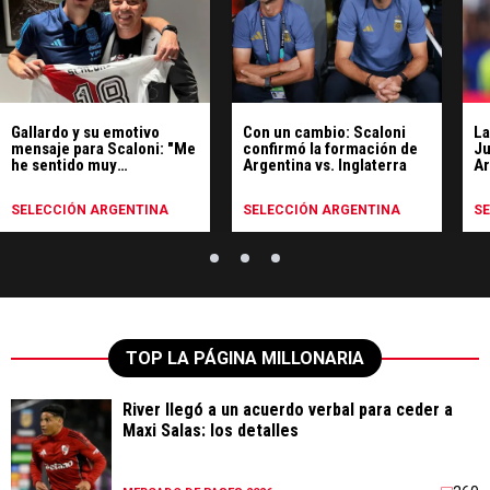
Gallardo y su emotivo
Con un cambio: Scaloni
La
mensaje para Scaloni: "Me
confirmó la formación de
Ju
he sentido muy
Argentina vs. Inglaterra
Ar
identificado"
SELECCIÓN ARGENTINA
SELECCIÓN ARGENTINA
S
TOP LA PÁGINA MILLONARIA
River llegó a un acuerdo verbal para ceder a
Maxi Salas: los detalles