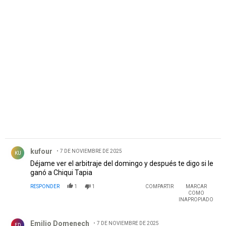
PUBLICIDAD
Comentario de kufour.
kufour
7 DE NOVIEMBRE DE 2025
KU
Déjame ver el arbitraje del domingo y después te digo si le
ganó a Chiqui Tapia
RESPONDER
1
1
COMPARTIR
MARCAR
COMO
INAPROPIADO
Comentario de Emilio Domenech.
Emilio Domenech
7 DE NOVIEMBRE DE 2025
ED