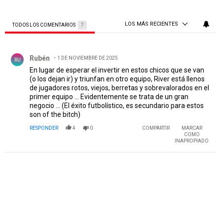
LOS MÁS RECIENTES
TODOS LOS COMENTARIOS
7
Todos los comentarios
Comentario de Rubén.
Rubén
1 DE NOVIEMBRE DE 2025
RU
En lugar de esperar el invertir en estos chicos que se van
(o los dejan ir) y triunfan en otro equipo, River está llenos
de jugadores rotos, viejos, berretas y sobrevalorados en el
primer equipo ... Evidentemente se trata de un gran
negocio ... (El éxito futbolístico, es secundario para estos
son of the bitch)
RESPONDER
4
0
COMPARTIR
MARCAR
COMO
INAPROPIADO