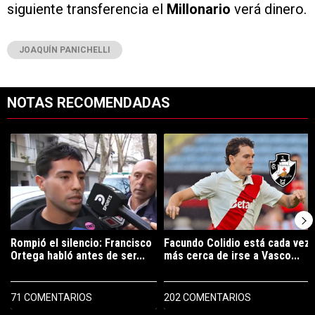
siguiente transferencia el
Millonario
verá dinero.
JOAQUÍN PANICHELLI
NOTAS RECOMENDADAS
Este listado muestra los artículos con más comentarios en los últimos 7
Un artículo de tendencia con el título "Rompió el silencio: Francisco 
Un artículo de tendencia con el tí
Rompió el silencio: Francisco
Facundo Colidio está cada vez
Ortega habló antes de ser...
más cerca de irse a Vasco...
71 COMENTARIOS
202 COMENTARIOS