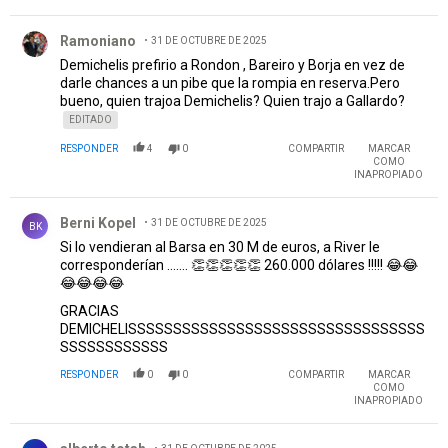
Comentario de Ramoniano.
Ramoniano
31 DE OCTUBRE DE 2025
Demichelis prefirio a Rondon , Bareiro y Borja en vez de
darle chances a un pibe que la rompia en reserva.Pero
bueno, quien trajoa Demichelis? Quien trajo a Gallardo?
EDITADO
RESPONDER
4
0
COMPARTIR
MARCAR
COMO
INAPROPIADO
Comentario de Berni Kopel.
Berni Kopel
31 DE OCTUBRE DE 2025
BK
Si lo vendieran al Barsa en 30 M de euros, a River le
corresponderían ....... 👏👏👏👏👏 260.000 dólares !!!!! 😂😂
😂😂😂😂
GRACIAS
DEMICHELISSSSSSSSSSSSSSSSSSSSSSSSSSSSSSSSS
SSSSSSSSSSSS
RESPONDER
0
0
COMPARTIR
MARCAR
COMO
INAPROPIADO
Comentario de alberto totah.