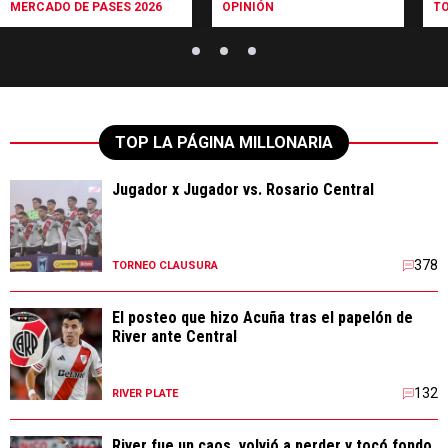
MERCADO DE PASES 2026
OPINIÓN
T
TOP LA PÁGINA MILLONARIA
Jugador x Jugador vs. Rosario Central
378
TORNEO CLAUSURA
El posteo que hizo Acuña tras el papelón de
River ante Central
132
RIVER PLATE
River fue un caos, volvió a perder y tocó fondo