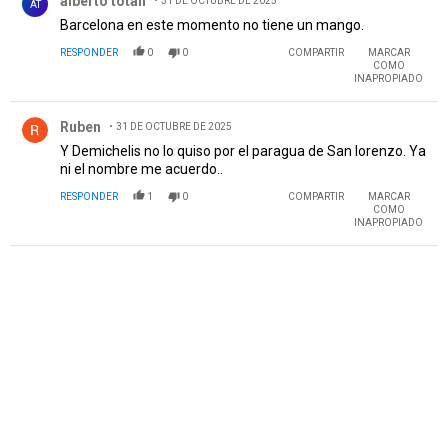
alberto totah
31 DE OCTUBRE DE 2025
AT
Barcelona en este momento no tiene un mango.
RESPONDER
0
0
COMPARTIR
MARCAR
COMO
INAPROPIADO
Comentario de Ruben.
Ruben
31 DE OCTUBRE DE 2025
Y Demichelis no lo quiso por el paragua de San lorenzo. Ya
ni el nombre me acuerdo..
RESPONDER
1
0
COMPARTIR
MARCAR
COMO
INAPROPIADO
PUBLICIDAD