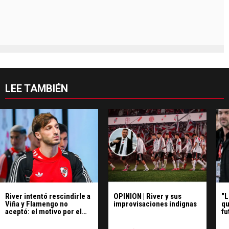
LEE TAMBIÉN
River intentó rescindirle a
OPINIÓN | River y sus
"L
Viña y Flamengo no
improvisaciones indignas
qu
aceptó: el motivo por el
fu
que fue apartado