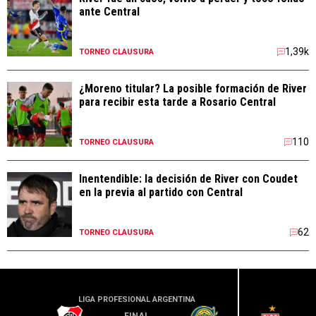
ante Central
1,39k
TORNEO CLAUSURA
¿Moreno titular? La posible formación de River
para recibir esta tarde a Rosario Central
110
TORNEO CLAUSURA
Inentendible: la decisión de River con Coudet
en la previa al partido con Central
62
TORNEO CLAUSURA
LIGA PROFESIONAL ARGENTINA
LIGA PR
FINAL