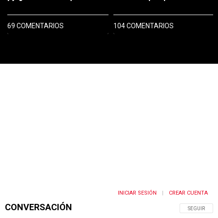
69 COMENTARIOS
104 COMENTARIOS
PUBLICIDAD
INICIAR SESIÓN
CREAR CUENTA
|
CONVERSACIÓN
SIGA ESTA 
SEGUIR