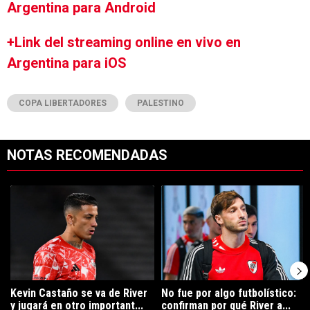
Argentina para Android
+Link del streaming online en vivo en
Argentina para iOS
COPA LIBERTADORES
PALESTINO
NOTAS RECOMENDADAS
Este listado muestra los artículos con más comentarios en los últimos 7
Un artículo de tendencia con el título "Kevin Castaño se va de River 
Un artículo de tendencia con el tí
Kevin Castaño se va de River
No fue por algo futbolístico:
y jugará en otro important...
confirman por qué River a...