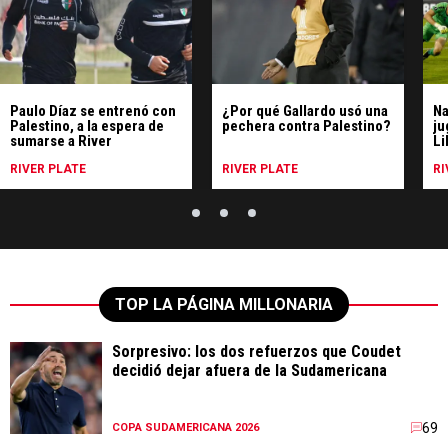
Paulo Díaz se entrenó con
¿Por qué Gallardo usó una
Na
Palestino, a la espera de
pechera contra Palestino?
ju
sumarse a River
Li
RIVER PLATE
RIVER PLATE
RI
TOP LA PÁGINA MILLONARIA
Sorpresivo: los dos refuerzos que Coudet
decidió dejar afuera de la Sudamericana
69
COPA SUDAMERICANA 2026