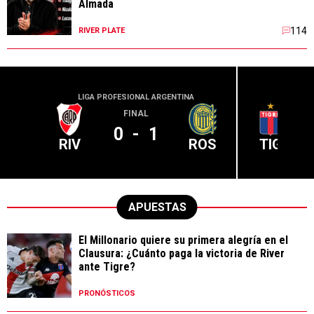
Almada
114
RIVER PLATE
LIGA PROFESIONAL ARGENTINA
LIGA PR
FINAL
0
-
1
RIV
ROS
TIG
APUESTAS
El Millonario quiere su primera alegría en el
Clausura: ¿Cuánto paga la victoria de River
ante Tigre?
PRONÓSTICOS