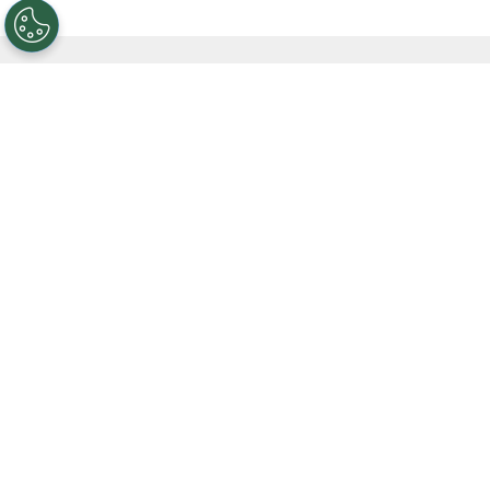
Las caídas ante Barracas Central y Gimnasia
hicieron que River perdiera algunos puestos en
la tabla anual. Así, el CARP no solo quedó lejos
de los líderes, sino que fue superado por varios