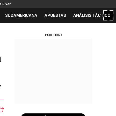
a River
SUDAMERICANA
APUESTAS
ANÁLISIS TÁCTICO
S
PUBLICIDAD
a
cos
el día
e