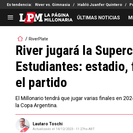
Es tendencia
:
River vs. Gimnasia
Habló Juanfer Quintero
P
ÚLTIMAS NOTICIAS
M
LIGA PROFESIONAL
TORNEOS
RiverPlate
Noticias
Copa Sudamericana
River jugará la Super
Tabla de posiciones
Copa Argentina
Estudiantes: estadio,
Fixture
Selección Argentina
Reserva
el partido
El Millonario tendrá que jugar varias finales en 2
la Copa Argentina.
Lautaro Toschi
Actualizado el
14/12/2023 - 11:27hs ART