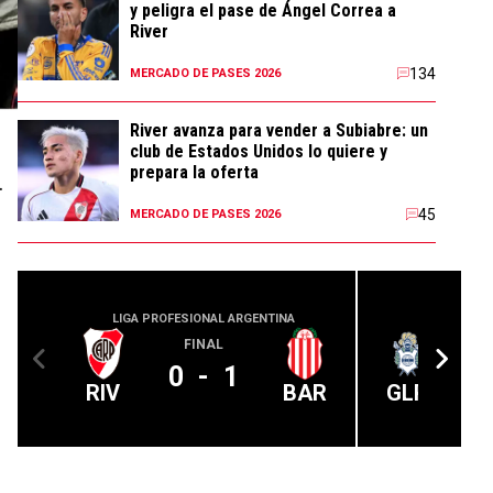
y peligra el pase de Ángel Correa a
River
134
MERCADO DE PASES 2026
River avanza para vender a Subiabre: un
club de Estados Unidos lo quiere y
prepara la oferta
.
45
MERCADO DE PASES 2026
LIGA PROFESIONAL ARGENTINA
LIGA PROFE
FINAL
0
-
1
RIV
BAR
GLP