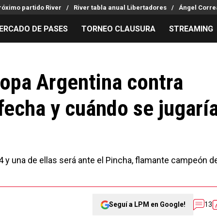
róximo partido River
River tabla anual Libertadores
Ángel Corre
ERCADO DE PASES
TORNEO CLAUSURA
STREAMING
MILLONARIOS
LPM PARA EL HINCHA
APUESTA
Mercado de Pases
Streaming
Noticias
copa Argentina contra
Análisis tácticos
Entradas
Guías
 fecha y cuándo se jugarí
Juanfer Quintero
Hinchas
Códigos
Chacho Coudet
Los goles de River
Pronósti
Ex River
Entrevistas
Apuesta d
024 y una de ellas será ante el Pincha, flamante campeón d
Seguí a LPM en Google!
13