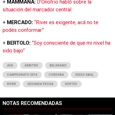
+
MAMMANA:
D’Onofrio habló sobre la
situación del marcador central
+
MERCADO:
“River es exigente, acá no te
podés conformar”
+
BERTOLO:
“Soy consciente de que mi nivel ha
sido bajo”
AFA
ÁRBITRO
BELGRANO
CAMPEONATO 2016
CORDOBA
DIEGO ABAL
RIVER
SEGUNDA FECHA
SORTEO
NOTAS RECOMENDADAS
Este listado muestra los artículos con más comentarios en los últimos 7