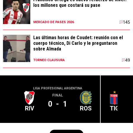
los millones que costará su pase
145
MERCADO DE PASES 2026
Las últimas horas de Coudet: reunión con el
cuerpo técnico, Di Carlo y le preguntaron
sobre Almada
49
TORNEO CLAUSURA
LIGA PROFESIONAL ARGENTINA
LIGA PR
FINAL
0
-
1
RIV
ROS
TIG