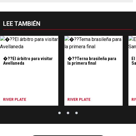
LEE TAMBIÉN
�??El árbitro para visitar
�??Terna brasileña para
El
Avellaneda
la primera final
Sa
RIVER PLATE
RIVER PLATE
RI