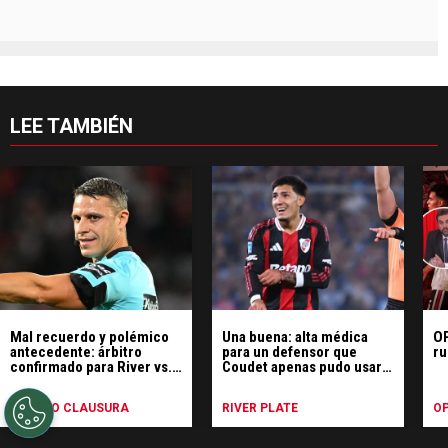
LEE TAMBIÉN
Mal recuerdo y polémico
Una buena: alta médica
OP
antecedente: árbitro
para un defensor que
ru
confirmado para River vs.
Coudet apenas pudo usar
Tigre
en River
TORNEO CLAUSURA
RIVER PLATE
OP