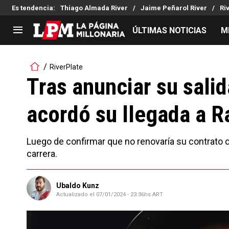
Es tendencia
:
Thiago Almada River
Jaime Peñarol River
Ri
ÚLTIMAS NOTICIAS
M
LIGA PROFESIONAL
TORNEOS
RiverPlate
Noticias
Copa Sudamericana
Tras anunciar su salid
Tabla de posiciones
Copa Argentina
acordó su llegada a R
Fixture
Selección Argentina
Reserva
Luego de confirmar que no renovaría su contrato c
carrera.
Ubaldo Kunz
Actualizado el
07/01/2024 - 23:36hs ART