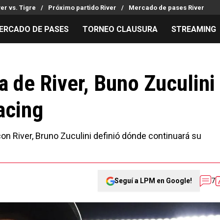
ver vs. Tigre
Próximo partido River
Mercado de pases River
ERCADO DE PASES
TORNEO CLAUSURA
STREAMING
MILLONARIOS
LPM PARA EL HINCHA
APUESTA
Mercado de Pases
Streaming
Noticias
a de River, Buno Zuculini
Análisis tácticos
Entradas
Guías
acing
Juanfer Quintero
Hinchas
Códigos
Chacho Coudet
Los goles de River
Pronósti
Ex River
Entrevistas
Apuesta d
on River, Bruno Zuculini definió dónde continuará su
Seguí a LPM en Google!
7