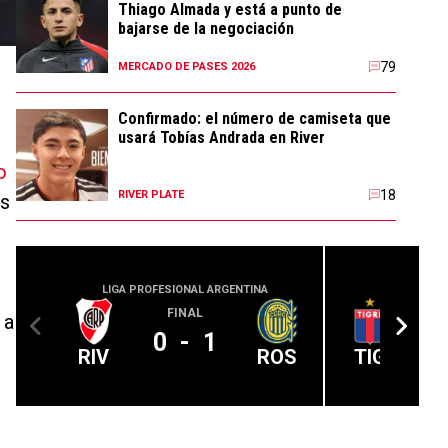
Thiago Almada y está a punto de
bajarse de la negociación
79
MERCADO DE PASES 2026
Confirmado: el número de camiseta que
usará Tobías Andrada en River
o
18
RIVER PLATE
es
LIGA PROFESIONAL ARGENTINA
LIGA PROFE
FINAL
 a
0
-
1
RIV
ROS
TIG