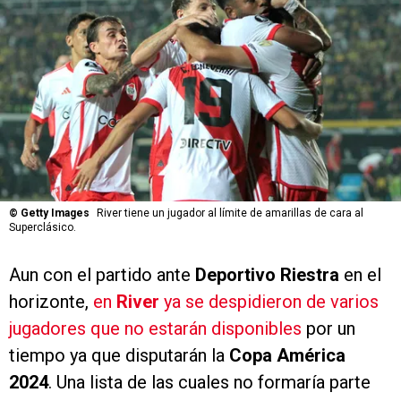
©
Getty Images
River tiene un jugador al límite de amarillas de cara al
Superclásico.
Aun con el partido ante
Deportivo Riestra
en el
horizonte,
en
River
ya se despidieron de varios
jugadores que no estarán disponibles
por un
tiempo ya que disputarán la
Copa América
2024
. Una lista de las cuales no formaría parte