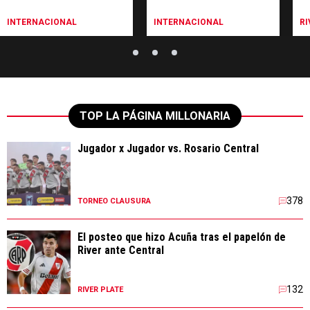
Inter Miami
INTERNACIONAL
INTERNACIONAL
RI
TOP LA PÁGINA MILLONARIA
Jugador x Jugador vs. Rosario Central
378
TORNEO CLAUSURA
El posteo que hizo Acuña tras el papelón de
River ante Central
132
RIVER PLATE