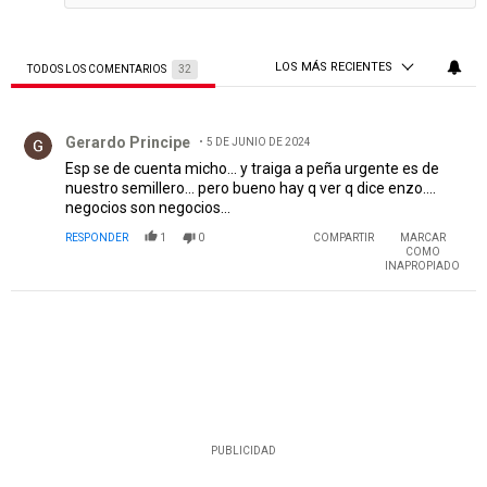
LOS MÁS RECIENTES
TODOS LOS COMENTARIOS
32
Todos los comentarios
Comentario de Gerardo Principe.
Gerardo Principe
5 DE JUNIO DE 2024
Esp se de cuenta micho... y traiga a peña urgente es de
nuestro semillero... pero bueno hay q ver q dice enzo....
negocios son negocios...
RESPONDER
1
0
COMPARTIR
MARCAR
COMO
INAPROPIADO
PUBLICIDAD