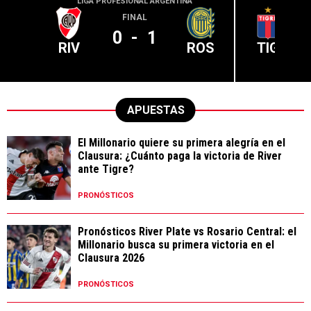
LIGA PROFESIONAL ARGENTINA
LIGA PR
FINAL
0
-
1
RIV
ROS
TIG
APUESTAS
El Millonario quiere su primera alegría en el
Clausura: ¿Cuánto paga la victoria de River
ante Tigre?
PRONÓSTICOS
Pronósticos River Plate vs Rosario Central: el
Millonario busca su primera victoria en el
Clausura 2026
PRONÓSTICOS