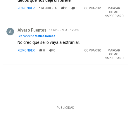
dedos que nos deje un billete.
RESPONDER
1
RESPUESTA
0
0
COMPARTIR
MARCAR
COMO
INAPROPIADO
Respuesta de Alvaro Fuentes.
Alvaro Fuentes
4 DE JUNIO DE 2024
Responder a
Matias Gomez
No creo que se lo vaya a extraniar.
RESPONDER
0
0
COMPARTIR
MARCAR
COMO
INAPROPIADO
PUBLICIDAD