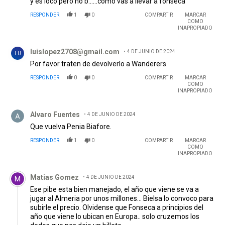
y es loco pero no b......como vas a llevar a fonseca
RESPONDER
1
0
COMPARTIR
MARCAR
COMO
INAPROPIADO
Comentario de luislopez2708@gmail.com.
luislopez2708@gmail.com
4 DE JUNIO DE 2024
LU
Por favor traten de devolverlo a Wanderers.
RESPONDER
0
0
COMPARTIR
MARCAR
COMO
INAPROPIADO
Comentario de Alvaro Fuentes.
Alvaro Fuentes
4 DE JUNIO DE 2024
Que vuelva Penia Biafore.
RESPONDER
1
0
COMPARTIR
MARCAR
COMO
INAPROPIADO
Comentario de Matias Gomez.
Matias Gomez
4 DE JUNIO DE 2024
Ese pibe esta bien manejado, el año que viene se va a
jugar al Almeria por unos millones... Bielsa lo convoco para
subirle el precio. Olvidense que Fonseca a principios del
año que viene lo ubican en Europa.. solo cruzemos los