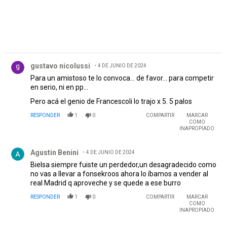
Comentario de gustavo nicolussi.
gustavo nicolussi
4 DE JUNIO DE 2024
Para un amistoso te lo convoca... de favor... para competir
en serio, ni en pp...
Pero acá el genio de Francescoli lo trajo x 5. 5 palos
RESPONDER
1
0
COMPARTIR
MARCAR
COMO
INAPROPIADO
Comentario de Agustin Benini.
Agustin Benini
4 DE JUNIO DE 2024
Bielsa siempre fuiste un perdedor,un desagradecido como
no vas a llevar a fonsekroos ahora lo íbamos a vender al
real Madrid q aproveche y se quede a ese burro
RESPONDER
1
0
COMPARTIR
MARCAR
COMO
INAPROPIADO
Comentario de Mariano Dacev.