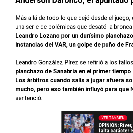
Anderson Daronco, el apuntado 
Más allá de todo lo que dejó desde el juego, 
una serie de polémicas que desató la bronca 
Leandro Lozano por un durísimo planchazo
instancias del VAR, un golpe de puño de Fr
Leandro González Pírez se refirió a los fallos
planchazo de Sanabria en el primer tiempo a V
Los árbitros cuando salís a jugar afuera so
mucho, pero eso también influyó para que 
sentenció.
VER TAMBIÉN
OPINIÓN: River,
falta carácter e