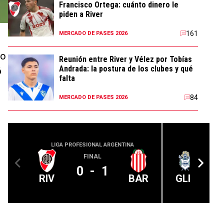
Francisco Ortega: cuánto dinero le
piden a River
161
MERCADO DE PASES 2026
go
Reunión entre River y Vélez por Tobías
Andrada: la postura de los clubes y qué
ó
falta
84
MERCADO DE PASES 2026
LIGA PROFESIONAL ARGENTINA
LIGA PROFE
FINAL
0
-
1
RIV
BAR
GLP