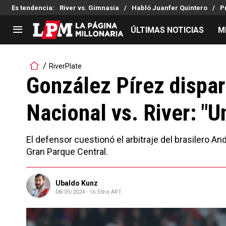
Es tendencia
:
River vs. Gimnasia
Habló Juanfer Quintero
P
ÚLTIMAS NOTICIAS
M
LIGA PROFESIONAL
TORNEOS
RiverPlate
Noticias
Copa Sudamericana
González Pírez disparó
Tabla de posiciones
Copa Argentina
Nacional vs. River: "Un
Fixture
Selección Argentina
Reserva
El defensor cuestionó el arbitraje del brasilero A
Gran Parque Central.
Ubaldo Kunz
08/05/2024 - 16:55hs ART