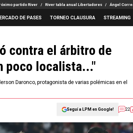
róximo partido River
River tabla anual Libertadores
Ángel Corre
ERCADO DE PASES
TORNEO CLAUSURA
STREAMING
MILLONARIOS
LPM PARA EL HINCHA
APUESTA
Mercado de Pases
Streaming
Noticias
 contra el árbitro de
Análisis tácticos
Entradas
Guías
 poco localista..."
Juanfer Quintero
Hinchas
Códigos
Chacho Coudet
Los goles de River
Pronósti
Ex River
Entrevistas
Apuesta d
nderson Daronco, protagonista de varias polémicas en el
Seguí a LPM en Google!
22