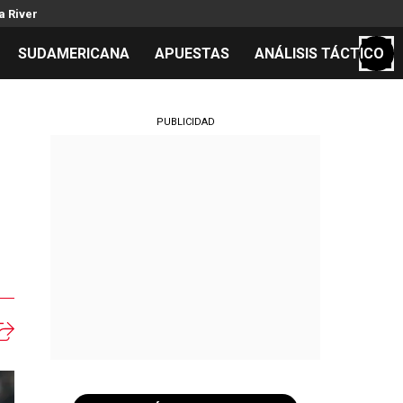
a River
SUDAMERICANA
APUESTAS
ANÁLISIS TÁCTICO
S
PUBLICIDAD
cos
el día