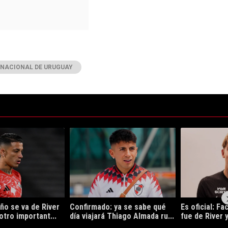
NACIONAL DE URUGUAY
ltimos 7 días.
e tendencia con el título "Kevin Castaño se va de River y jugará en otro
Un artículo de tendencia con el título "Confirma
Un artículo de
ño se va de River
Confirmado: ya se sabe qué
Es oficial: F
otro important...
día viajará Thiago Almada ru...
fue de River y