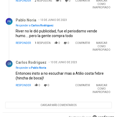
RESPONDER
2
RESPUESTAS
6
0
COMPARTIR
MARCAR
COMO
INAPROPIADO
Respuesta de Pablo Noria.
Pablo Noria
13 DE JUNIO DE 2023
PN
Responder a
Carlos Rodriguez
River no le dió publicidad, fue el periodismo vende
humo.....pero la gente compra todo
RESPONDER
1
RESPUESTA
0
0
COMPARTIR
MARCAR
COMO
INAPROPIADO
Respuesta de Carlos Rodriguez.
Carlos Rodriguez
13 DE JUNIO DE 2023
CR
Responder a
Pablo Noria
Entonces insto a no escuchar mas a Atilio costa febre
(hincha de boca)!
RESPONDER
0
0
COMPARTIR
MARCAR
COMO
INAPROPIADO
CARGAR MÁS COMENTARIOS