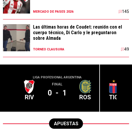
145
MERCADO DE PASES 2026
Las últimas horas de Coudet: reunión con el
cuerpo técnico, Di Carlo y le preguntaron
sobre Almada
49
TORNEO CLAUSURA
LIGA PROFESIONAL ARGENTINA
LIGA PR
FINAL
0
-
1
RIV
ROS
TIG
APUESTAS