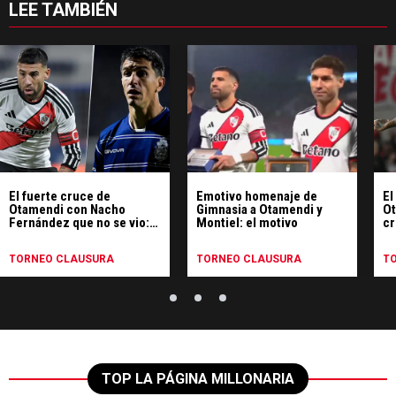
LEE TAMBIÉN
El fuerte cruce de
Emotivo homenaje de
El
Otamendi con Nacho
Gimnasia a Otamendi y
Ot
Fernández que no se vio:
Montiel: el motivo
cr
"No te hagas el vivo"
es
TORNEO CLAUSURA
TORNEO CLAUSURA
T
TOP LA PÁGINA MILLONARIA