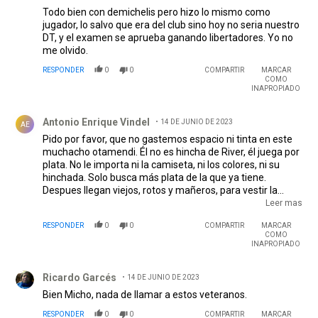
Todo bien con demichelis pero hizo lo mismo como
jugador, lo salvo que era del club sino hoy no seria nuestro
DT, y el examen se aprueba ganando libertadores. Yo no
me olvido.
RESPONDER
0
0
COMPARTIR
MARCAR
COMO
INAPROPIADO
Comentario de Antonio Enrique Vindel.
Antonio Enrique Vindel
14 DE JUNIO DE 2023
AE
Pido por favor, que no gastemos espacio ni tinta en este
muchacho otamendi. Él no es hincha de River, él juega por
plata. No le importa ni la camiseta, ni los colores, ni su
hinchada. Solo busca más plata de la que ya tiene.
Despues llegan viejos, rotos y mañeros, para vestir la
casaca del MÁS GRANDE y se dicen hinchas por que no los
Leer mas
quiere nadie de ninguna liga. Gracias Nicolas nos
RESPONDER
0
0
COMPARTIR
MARCAR
quedamos con los que quieren al Millo. Nosotros tenemos
COMO
que dignificar nuestro club y nuestra camiseta.
INAPROPIADO
Comentario de Ricardo Garcés.
Ricardo Garcés
14 DE JUNIO DE 2023
Bien Micho, nada de llamar a estos veteranos.
RESPONDER
0
0
COMPARTIR
MARCAR