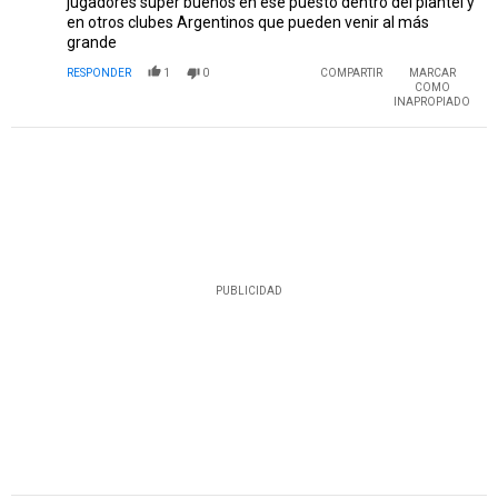
jugadores súper buenos en ese puesto dentro del plantel y
en otros clubes Argentinos que pueden venir al más
grande
RESPONDER
1
0
COMPARTIR
MARCAR
COMO
INAPROPIADO
PUBLICIDAD