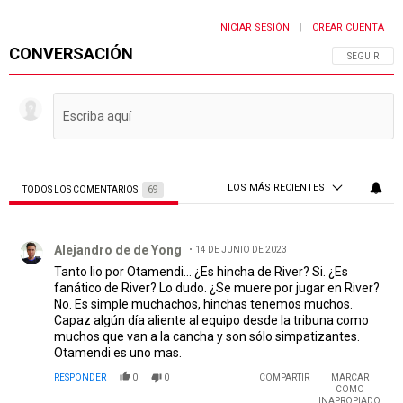
INICIAR SESIÓN
CREAR CUENTA
|
CONVERSACIÓN
SIGA ESTA 
SEGUIR
LOS MÁS RECIENTES
TODOS LOS COMENTARIOS
69
Todos los comentarios
Comentario de Alejandro de de Yong.
Alejandro de de Yong
14 DE JUNIO DE 2023
Tanto lio por Otamendi... ¿Es hincha de River? Si. ¿Es
fanático de River? Lo dudo. ¿Se muere por jugar en River?
No. Es simple muchachos, hinchas tenemos muchos.
Capaz algún día aliente al equipo desde la tribuna como
muchos que van a la cancha y son sólo simpatizantes.
Otamendi es uno mas.
RESPONDER
0
0
COMPARTIR
MARCAR
COMO
INAPROPIADO