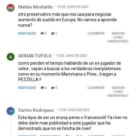
Comentario de Matías Montaldo.
Matías Montaldo
13 DE JUNIO DE 2023
MM
otro preservativo más que nos usa para negociar
aumento de sueldo en Europa. No vamos a aprende
nunca?
RESPONDER
0
1
COMPARTIR
MARCAR
COMO
INAPROPIADO
Comentario de ADRIAN TUFOLO.
ADRIAN TUFOLO
13 DE JUNIO DE 2023
como pierden el tiempo hablando de un ex-jugador de
velez , vayan a buscar a los verdaderos riverplatenses
como en su momento Mammana o Pires , traigan a
PEZZELLA !!
RESPONDER
6
0
COMPARTIR
MARCAR
COMO
INAPROPIADO
Comentario de Carlos Rodriguez.
Carlos Rodriguez
13 DE JUNIO DE 2023
CR
Esta lejos de ser un enzop peres o francescoli! Ya river no
debe darle mas publicidad a este jugador que ha
demostrado que no es hincha de river!