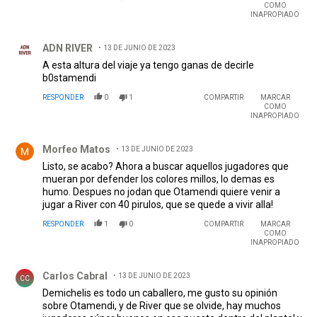
COMO
INAPROPIADO
Comentario de ADN RIVER.
ADN RIVER
13 DE JUNIO DE 2023
A esta altura del viaje ya tengo ganas de decirle
b0stamendi
RESPONDER
0
1
COMPARTIR
MARCAR
COMO
INAPROPIADO
Comentario de Morfeo Matos.
Morfeo Matos
13 DE JUNIO DE 2023
Listo, se acabo? Ahora a buscar aquellos jugadores que
mueran por defender los colores millos, lo demas es
humo. Despues no jodan que Otamendi quiere venir a
jugar a River con 40 pirulos, que se quede a vivir alla!
RESPONDER
1
0
COMPARTIR
MARCAR
COMO
INAPROPIADO
Comentario de Carlos Cabral.
Carlos Cabral
13 DE JUNIO DE 2023
CC
Demichelis es todo un caballero, me gusto su opinión
sobre Otamendi, y de River que se olvide, hay muchos