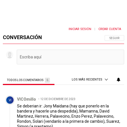
INICIAR SESIÓN
CREAR CUENTA
|
CONVERSACIÓN
SIGA ESTA 
SEGUIR
LOS MÁS RECIENTES
TODOS LOS COMENTARIOS
6
Todos los comentarios
Comentario de VICOmillo.
VICOmillo
12 DE DICIEMBRE DE 2023
VI
Se deberian ir: Jony Maidana (hay que ponerlo en la
bandera y hacerle una despedida), Mamanna, David
Martinez, Herrera, Palavecino, Enzo Perez, Palavecino,
Rondon, Solari (vendanlo a la primera de cambio), Suarez,
Simon (a prestamo)