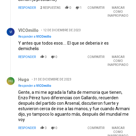
RESPONDER
2
RESPUESTAS
0
1
COMPARTIR
MARCAR
COMO
INAPROPIADO
Respuesta de VICOmillo.
VICOmillo
12 DE DICIEMBRE DE 2023
VI
Responder a
VICOmillo
Y antes que todos esos.... El que se deberia ir es
demichelis
RESPONDER
0
0
COMPARTIR
MARCAR
COMO
INAPROPIADO
Respuesta de Hugo.
Hugo
31 DE DICIEMBRE DE 2023
HU
Responder a
VICOmillo
Gente, a mi me agrada la falta de memoria que tienen,
Enzo Pérez tuvo diferencias con Gallardo, recuerden
después del partido con Arsenal, discutieron fuerte y
estuvieron cerca de irse a las manos, y fue cuando Armani
dijo, yo tampoco lo aguanto más, después del mundial me
voy
RESPONDER
0
0
COMPARTIR
MARCAR
COMO
INAPROPIADO