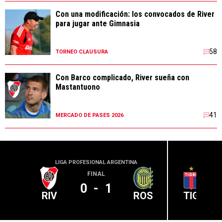
Con una modificación: los convocados de River
para jugar ante Gimnasia
58
TORNEO CLAUSURA
Con Barco complicado, River sueña con
Mastantuono
41
MERCADO DE PASES 2026
LIGA PROFESIONAL ARGENTINA
LIGA PR
FINAL
0
-
1
RIV
ROS
TIG