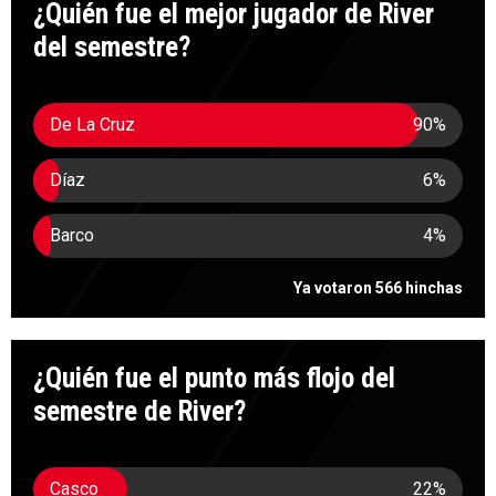
¿Quién fue el mejor jugador de River
del semestre?
De La Cruz
90
%
Díaz
6
%
Barco
4
%
Ya votaron 566 hinchas
¿Quién fue el punto más flojo del
semestre de River?
Casco
22
%