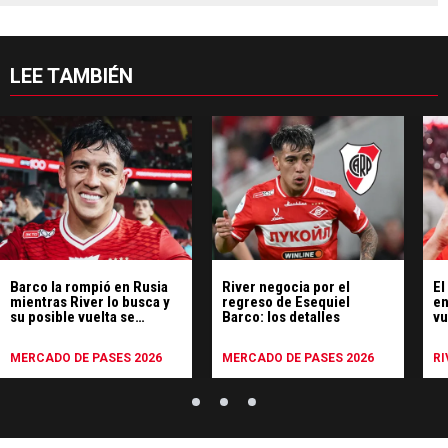
LEE TAMBIÉN
Barco la rompió en Rusia
River negocia por el
El
mientras River lo busca y
regreso de Esequiel
en
su posible vuelta se
Barco: los detalles
vu
complicó
MERCADO DE PASES 2026
MERCADO DE PASES 2026
RI