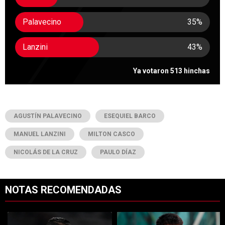
Palavecino
35
%
Lanzini
43
%
Ya votaron 513 hinchas
AGUSTÍN PALAVECINO
ESEQUIEL BARCO
MANUEL LANZINI
MILTON CASCO
NICOLÁS DE LA CRUZ
PAULO DÍAZ
NOTAS RECOMENDADAS
Este listado muestra los artículos con más comentarios en los últimos 7
Un artículo de tendencia con el título "Kevin Castaño se va de River 
Un artículo de tendencia con el t