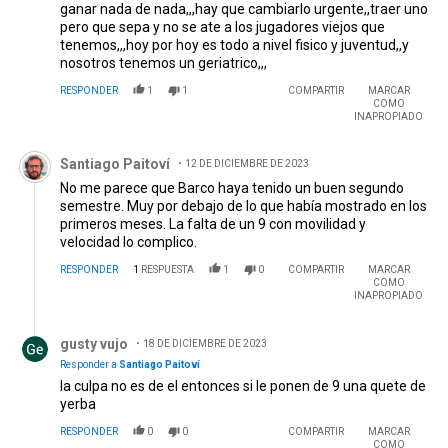
ganar nada de nada,,,hay que cambiarlo urgente,,traer uno
pero que sepa y no se ate a los jugadores viejos que
tenemos,,,hoy por hoy es todo a nivel fisico y juventud,,y
nosotros tenemos un geriatrico,,,
RESPONDER
1
1
COMPARTIR
MARCAR
COMO
INAPROPIADO
Comentario de Santiago Paitoví.
Santiago Paitoví
12 DE DICIEMBRE DE 2023
No me parece que Barco haya tenido un buen segundo
semestre. Muy por debajo de lo que había mostrado en los
primeros meses. La falta de un 9 con movilidad y
velocidad lo complico.
RESPONDER
1
RESPUESTA
1
0
COMPARTIR
MARCAR
COMO
INAPROPIADO
Respuesta de gusty vujo.
gusty vujo
18 DE DICIEMBRE DE 2023
Responder a
Santiago Paitoví
la culpa no es de el entonces si le ponen de 9 una quete de
yerba
RESPONDER
0
0
COMPARTIR
MARCAR
COMO