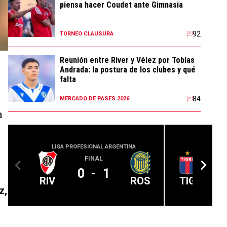
piensa hacer Coudet ante Gimnasia
92
TORNEO CLAUSURA
Reunión entre River y Vélez por Tobías
Andrada: la postura de los clubes y qué
falta
84
MERCADO DE PASES 2026
a
LIGA PROFESIONAL ARGENTINA
LIGA PROFE
FINAL
0
-
1
RIV
ROS
TIG
z,