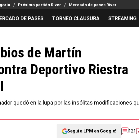
goria
Próximo partido River
Mercado de pases River
ERCADO DE PASES
TORNEO CLAUSURA
STREAMING
MILLONARIOS
LPM PARA EL HINCHA
APUESTA
Mercado de Pases
Streaming
Noticias
bios de Martín
Análisis tácticos
Entradas
Guías
ontra Deportivo Riestra
Juanfer Quintero
Hinchas
Códigos
Chacho Coudet
Los goles de River
Pronósti
l
Ex River
Entrevistas
Apuesta d
nador quedó en la lupa por las insólitas modificaciones q
Seguí a LPM en Google!
121