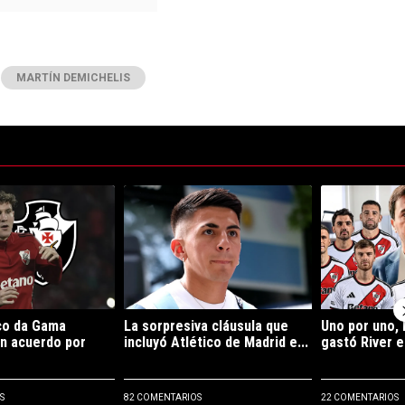
MARTÍN DEMICHELIS
ltimos 7 días.
e tendencia con el título "River y Vasco da Gama llegaron a un acuerdo p
Un artículo de tendencia con el título "La sorpre
Un artículo de
co da Gama
La sorpresiva cláusula que
Uno por uno, 
un acuerdo por
incluyó Atlético de Madrid e...
gastó River e
S
82 COMENTARIOS
22 COMENTARIOS