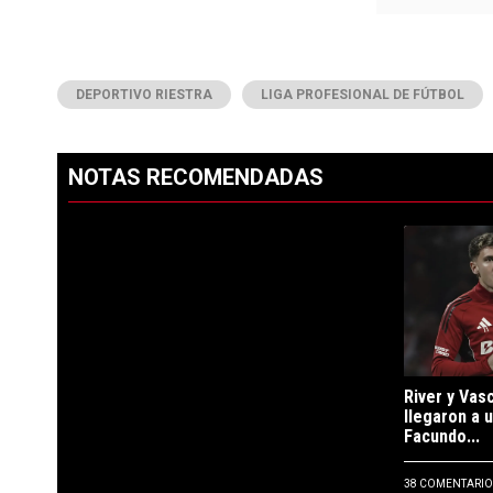
DEPORTIVO RIESTRA
LIGA PROFESIONAL DE FÚTBOL
NOTAS RECOMENDADAS
Este listado muestra los artículos con más comentarios en los ú
PUBLICIDAD
Un artículo d
River y Vas
llegaron a 
Facundo...
38 COMENTARIO