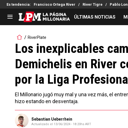
Es tendencia
:
Francisco Ortega River
River Tigre
Pablo Lon
ÚLTIMAS NOTICIAS
M
LIGA PROFESIONAL
TORNEOS
RiverPlate
Noticias
Copa Sudamericana
Los inexplicables cam
Tabla de posiciones
Copa Argentina
Demichelis en River c
Fixture
Selección Argentina
Reserva
por la Liga Profesiona
El Millonario jugó muy mal y una vez más, el entre
hizo estando en desventaja.
Sebastian Ueberrhein
Actualizado el
13/06/2024 - 18:20hs ART