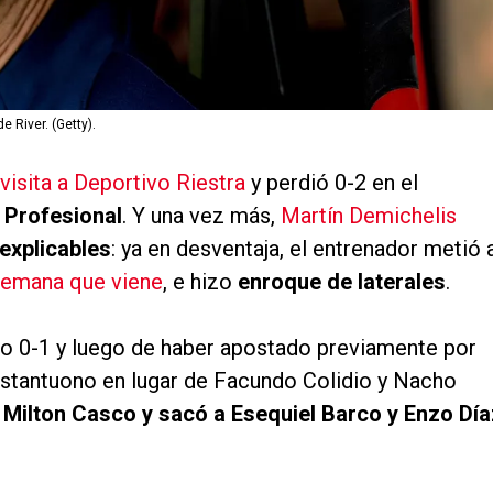
e River. (Getty).
visita a Deportivo Riestra
y perdió 0-2 en el
 Profesional
. Y una vez más,
Martín Demichelis
explicables
: ya en desventaja, el entrenador metió 
 semana que viene
, e hizo
enroque de laterales
.
do 0-1 y luego de haber apostado previamente por
astantuono en lugar de Facundo Colidio y Nacho
 Milton Casco y sacó a Esequiel Barco y Enzo Día