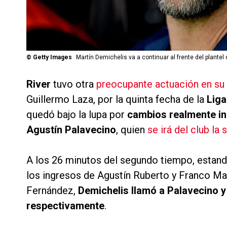
©
Getty Images
Martín Demichelis va a continuar al frente del plantel d
River
tuvo otra
preocupante actuación en su 
Guillermo Laza, por la quinta fecha de la
Liga
quedó bajo la lupa por
cambios realmente in
Agustín Palavecino
, quien
se irá del club la
A los 26 minutos del segundo tiempo, estan
los ingresos de Agustín Ruberto y Franco M
Fernández,
Demichelis llamó a Palavecino y
respectivamente
.