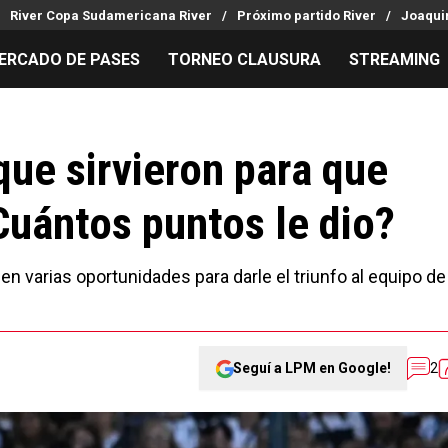
River Copa Sudamericana River
Próximo partido River
Joaquin
ERCADO DE PASES
TORNEO CLAUSURA
STREAMING
MILLONARIOS
LPM PARA EL HINCHA
APUESTA
Mercado de Pases
Streaming
Noticias
ue sirvieron para que
Análisis tácticos
Entradas
Guías
Cuántos puntos le dio?
Juanfer Quintero
Hinchas
Códigos
Chacho Coudet
Los goles de River
Pronósti
Ex River
Entrevistas
Apuesta d
en varias oportunidades para darle el triunfo al equipo de
Seguí a LPM en Google!
2