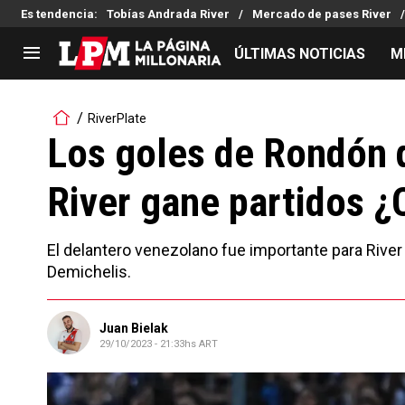
Es tendencia
:
Tobías Andrada River
Mercado de pases River
ÚLTIMAS NOTICIAS
M
LIGA PROFESIONAL
TORNEOS
RiverPlate
Noticias
Copa Sudamericana
Los goles de Rondón q
Tabla de posiciones
Copa Argentina
River gane partidos ¿
Fixture
Selección Argentina
Reserva
El delantero venezolano fue importante para River 
Demichelis.
Juan Bielak
29/10/2023 - 21:33hs ART