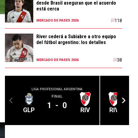
desde Brasil aseguran que el acuerdo
está cerca
118
MERCADO DE PASES 2026
River cederá a Subiabre a otro equipo
del fútbol argentino: los detalles
38
MERCADO DE PASES 2026
LIGA PROFESIONAL ARGENTINA
LIGA PROFE
FINAL
1
-
0
GLP
RIV
RIV