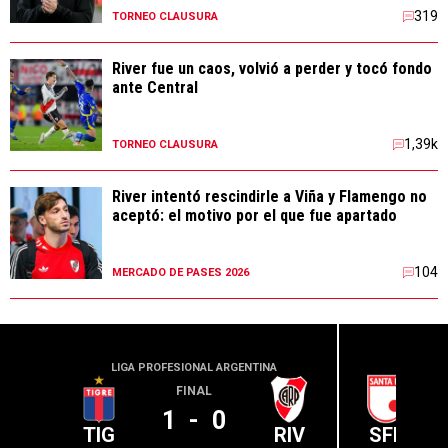
319
TORNEO CLAUSURA
River fue un caos, volvió a perder y tocó fondo
ante Central
1,39k
TORNEO CLAUSURA
River intentó rescindirle a Viña y Flamengo no
aceptó: el motivo por el que fue apartado
104
MERCADO DE PASES 2026
LIGA PROFESIONAL ARGENTINA
CONME
FINAL
1
-
0
TIG
RIV
SFE