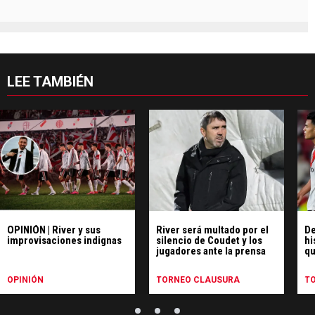
LEE TAMBIÉN
OPINIÓN | River y sus
River será multado por el
De
improvisaciones indignas
silencio de Coudet y los
hi
jugadores ante la prensa
qu
pe
Ce
OPINIÓN
TORNEO CLAUSURA
T