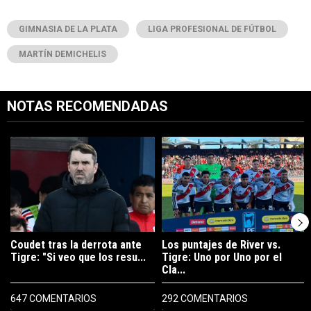
GIMNASIA DE LA PLATA
LIGA PROFESIONAL DE FÚTBOL
MARTÍN DEMICHELIS
NOTAS RECOMENDADAS
Este listado muestra los artículos con más comentarios en los últimos 7
Un artículo de tendencia con el título "Coudet tras la derrota ante Ti
Un artículo de tendencia con el tít
Coudet tras la derrota ante
Los puntajes de River vs.
Tigre: "Si veo que los resu...
Tigre: Uno por Uno por el
Cla...
647 COMENTARIOS
292 COMENTARIOS