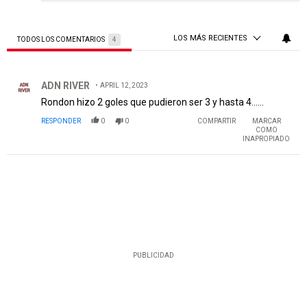
LOS MÁS RECIENTES
TODOS LOS COMENTARIOS
4
Todos los comentarios
Comentario de ADN RIVER.
ADN RIVER
APRIL 12, 2023
Rondon hizo 2 goles que pudieron ser 3 y hasta 4......
RESPONDER
0
0
COMPARTIR
MARCAR
COMO
INAPROPIADO
PUBLICIDAD