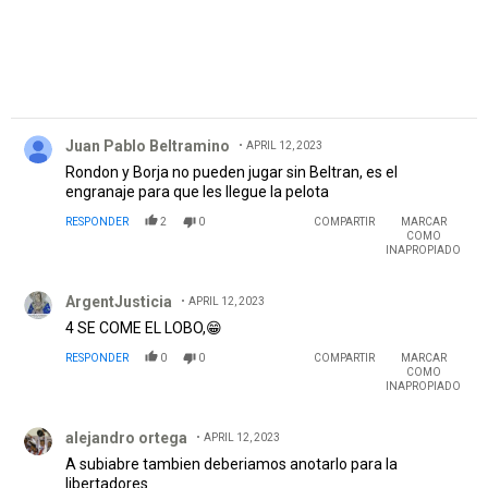
Comentario de Juan Pablo Beltramino.
Juan Pablo Beltramino
APRIL 12, 2023
Rondon y Borja no pueden jugar sin Beltran, es el
engranaje para que les llegue la pelota
RESPONDER
2
0
COMPARTIR
MARCAR
COMO
INAPROPIADO
Comentario de ArgentJusticia.
ArgentJusticia
APRIL 12, 2023
4 SE COME EL LOBO,😁
RESPONDER
0
0
COMPARTIR
MARCAR
COMO
INAPROPIADO
Comentario de alejandro ortega.
alejandro ortega
APRIL 12, 2023
A subiabre tambien deberiamos anotarlo para la
libertadores