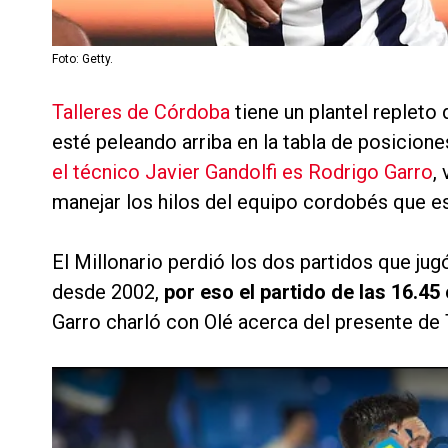
Foto: Getty.
Talleres de Córdoba
tiene un plantel repleto
esté peleando arriba en la tabla de posicione
el técnico Javier Gandolfi es Rodrigo Garro
,
manejar los hilos del equipo cordobés que es
El Millonario perdió los dos partidos que ju
desde 2002,
por eso el partido de las 16.4
Garro charló con Olé acerca del presente de Ta