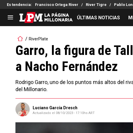
Es tendencia
:
Francisco Ortega River
River Tigre
Pablo Lon
ÚLTIMAS NOTICIAS
M
LIGA PROFESIONAL
TORNEOS
RiverPlate
Noticias
Copa Sudamericana
Garro, la figura de Ta
Tabla de posiciones
Copa Argentina
a Nacho Fernández
Fixture
Selección Argentina
Reserva
Rodrigo Garro, uno de los puntos más altos del riva
del Millonario.
Luciano García Dresch
Actualizado el
08/10/2023 - 17:10hs ART