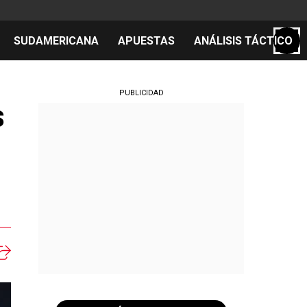
SUDAMERICANA
APUESTAS
ANÁLISIS TÁCTICO
S
PUBLICIDAD
s
cos
el día