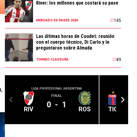
River: los millones que costará su pase
145
MERCADO DE PASES 2026
Las últimas horas de Coudet: reunión
con el cuerpo técnico, Di Carlo y le
a
preguntaron sobre Almada
49
TORNEO CLAUSURA
a,
LIGA PROFESIONAL ARGENTINA
LIGA PROFE
FINAL
0
-
1
RIV
ROS
TIG