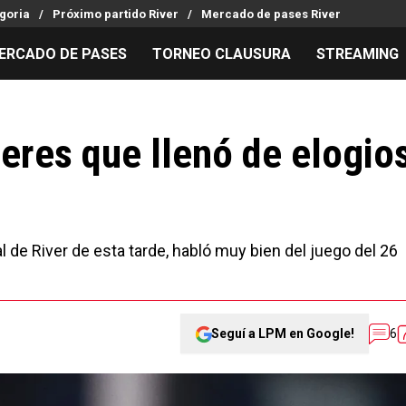
goria
Próximo partido River
Mercado de pases River
ERCADO DE PASES
TORNEO CLAUSURA
STREAMING
MILLONARIOS
LPM PARA EL HINCHA
APUESTA
Mercado de Pases
Streaming
Noticias
lleres que llenó de elogio
Análisis tácticos
Entradas
Guías
Juanfer Quintero
Hinchas
Códigos
Chacho Coudet
Los goles de River
Pronósti
Ex River
Entrevistas
Apuesta d
l de River de esta tarde, habló muy bien del juego del 26
Seguí a LPM en Google!
6