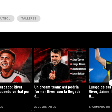
FÚTBOL
TALLERES
ltimos 7 días.
de tendencia con el título "Rompe el mercado: River llegó a un acuerdo 
Un artículo de tendencia con el título "Un dream 
Un artículo de 
ercado: River
Un dream team: así podría
Luego de ser
acuerdo verbal por
formar River con la llegada
River, Jaime 
d...
fi...
OS
29 COMENTARIOS
17 COMENTARIOS