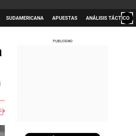
SUDAMERICANA
APUESTAS
ANÁLISIS TÁCTICO
S
PUBLICIDAD
a
cos
el día
l