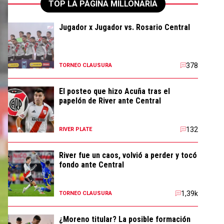
TOP LA PÁGINA MILLONARIA
Jugador x Jugador vs. Rosario Central
378
TORNEO CLAUSURA
El posteo que hizo Acuña tras el
papelón de River ante Central
132
RIVER PLATE
River fue un caos, volvió a perder y tocó
fondo ante Central
1,39k
TORNEO CLAUSURA
¿Moreno titular? La posible formación