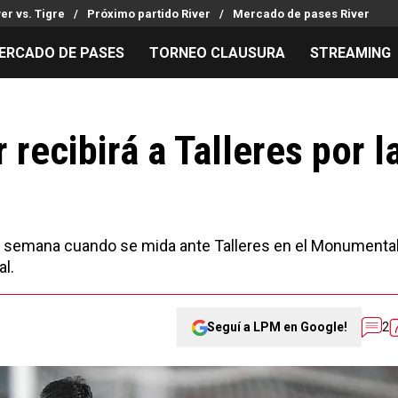
ver vs. Tigre
Próximo partido River
Mercado de pases River
ERCADO DE PASES
TORNEO CLAUSURA
STREAMING
MILLONARIOS
LPM PARA EL HINCHA
APUESTA
Mercado de Pases
Streaming
Noticias
 recibirá a Talleres por l
Análisis tácticos
Entradas
Guías
Juanfer Quintero
Hinchas
Códigos
Chacho Coudet
Los goles de River
Pronósti
Ex River
Entrevistas
Apuesta d
 de semana cuando se mida ante Talleres en el Monumenta
al.
Seguí a LPM en Google!
2