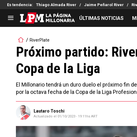
Es tendencia
:
Thiago Almada River
Jaime Peñarol River
Ri
ÚLTIMAS NOTICIAS
M
LIGA PROFESIONAL
TORNEOS
RiverPlate
Noticias
Copa Sudamericana
Próximo partido: River
Tabla de posiciones
Copa Argentina
Copa de la Liga
Fixture
Selección Argentina
Reserva
El Millonario tendrá un duro duelo el próximo fin
por la octava fecha de la Copa de la Liga Profesion
Lautaro Toschi
Actualizado el
01/10/2023 - 19:11hs ART