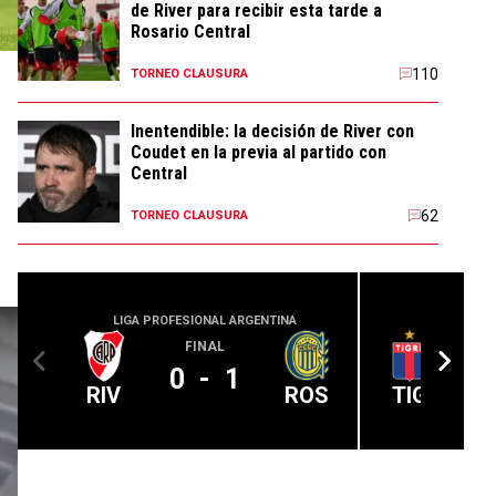
de River para recibir esta tarde a
Rosario Central
110
TORNEO CLAUSURA
Inentendible: la decisión de River con
Coudet en la previa al partido con
Central
62
TORNEO CLAUSURA
LIGA PROFESIONAL ARGENTINA
LIGA PROFE
FINAL
0
-
1
RIV
ROS
TIG