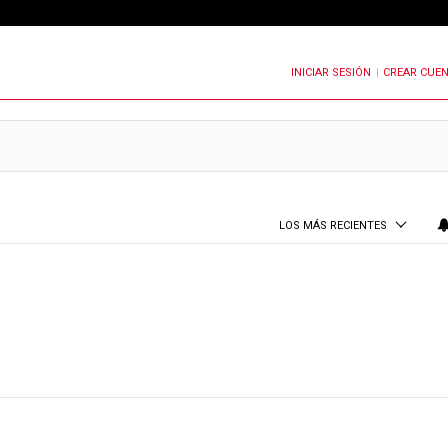
INICIAR SESIÓN
CREAR CUE
OTIFICACIONES CUANDO SE PUBLIQUEN NUEVOS COMENTARIOS
|
LOS MÁS RECIENTES