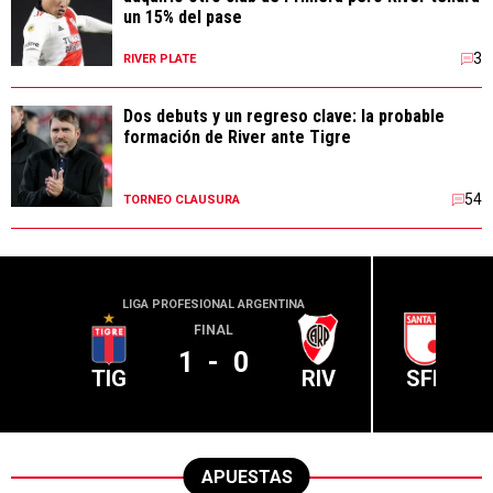
un 15% del pase
3
RIVER PLATE
Dos debuts y un regreso clave: la probable
formación de River ante Tigre
54
TORNEO CLAUSURA
LIGA PROFESIONAL ARGENTINA
CONME
FINAL
1
-
0
TIG
RIV
SFE
APUESTAS