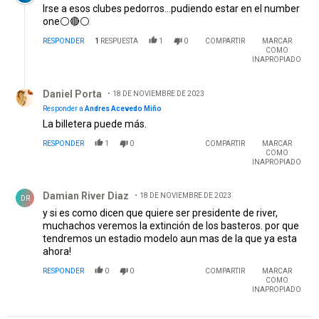
Irse a esos clubes pedorros...pudiendo estar en el number
one⚪🔴⚪
RESPONDER
1
RESPUESTA
1
0
COMPARTIR
MARCAR
COMO
INAPROPIADO
Respuesta de Daniel Porta.
Daniel Porta
18 DE NOVIEMBRE DE 2023
Responder a
Andres Acevedo Miño
La billetera puede más.
RESPONDER
1
0
COMPARTIR
MARCAR
COMO
INAPROPIADO
Comentario de Damian River Diaz.
Damian River Diaz
18 DE NOVIEMBRE DE 2023
DR
y si es como dicen que quiere ser presidente de river,
muchachos veremos la extinción de los basteros. por que
tendremos un estadio modelo aun mas de la que ya esta
ahora!
RESPONDER
0
0
COMPARTIR
MARCAR
COMO
INAPROPIADO