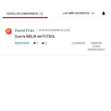
LOS MÁS RECIENTES
TODOS LOS COMENTARIOS
6
Todos los comentarios
Comentario de Daniel Frias.
Daniel Frias
18 DE NOVIEMBRE DE 2023
DF
Suerte BIBLIA del FUTBOL
RESPONDER
0
0
COMPARTIR
MARCAR
COMO
INAPROPIADO
PUBLICIDAD