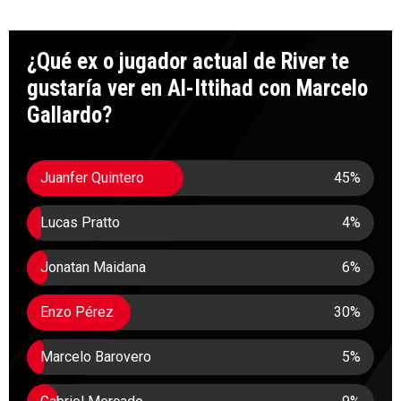
¿Qué ex o jugador actual de River te
gustaría ver en Al-Ittihad con Marcelo
Gallardo?
Juanfer Quintero
45
%
Lucas Pratto
4
%
Jonatan Maidana
6
%
Enzo Pérez
30
%
Marcelo Barovero
5
%