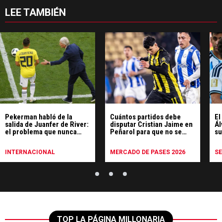
LEE TAMBIÉN
Pekerman habló de la
Cuántos partidos debe
El
salida de Juanfer de River:
disputar Cristian Jaime en
Ál
el problema que nunca
Peñarol para que no se
s
superó y "va a ser difícil
active la penalidad
Ar
encontrar otro"
económica
INTERNACIONAL
MERCADO DE PASES 2026
S
TOP LA PÁGINA MILLONARIA