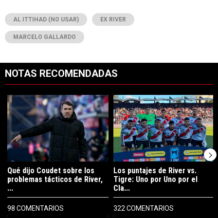
AL ITTIHAD (NO USAR)
EX RIVER
MARCELO GALLARDO
NOTAS RECOMENDADAS
Este listado muestra los artículos con más comentarios en los últimos 7
Un artículo de tendencia con el título "Qué dijo Coudet sobre los prob
Un artículo de tendencia con el tít
Qué dijo Coudet sobre los
Los puntajes de River vs.
problemas tácticos de River,
Tigre: Uno por Uno por el
...
Cla...
98 COMENTARIOS
322 COMENTARIOS