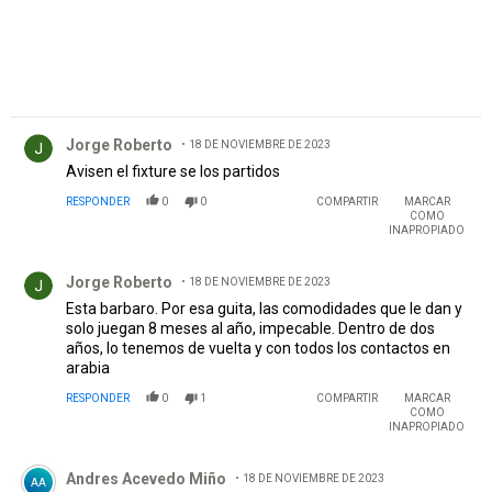
Comentario de Jorge Roberto.
Jorge Roberto
18 DE NOVIEMBRE DE 2023
Avisen el fixture se los partidos
RESPONDER
0
0
COMPARTIR
MARCAR
COMO
INAPROPIADO
Comentario de Jorge Roberto.
Jorge Roberto
18 DE NOVIEMBRE DE 2023
Esta barbaro. Por esa guita, las comodidades que le dan y
solo juegan 8 meses al año, impecable. Dentro de dos
años, lo tenemos de vuelta y con todos los contactos en
arabia
RESPONDER
0
1
COMPARTIR
MARCAR
COMO
INAPROPIADO
Comentario de Andres Acevedo Miño.
Andres Acevedo Miño
18 DE NOVIEMBRE DE 2023
AA