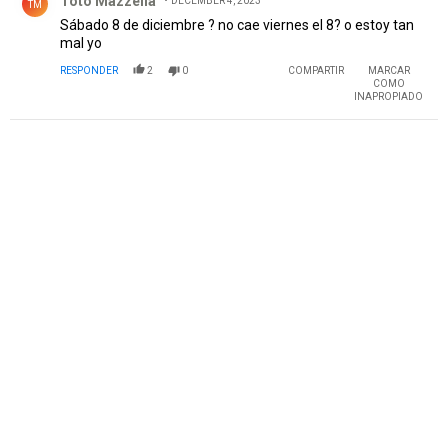
Toto Mazzella
DECEMBER 4, 2023
TM
Sábado 8 de diciembre ? no cae viernes el 8? o estoy tan
mal yo
RESPONDER
2
0
COMPARTIR
MARCAR
COMO
INAPROPIADO
PUBLICIDAD