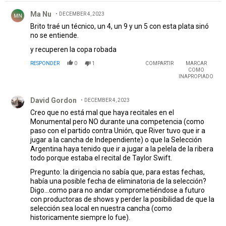
Comentario de Ma Nu.
Ma Nu
DECEMBER 4, 2023
MN
Brito traé un técnico, un 4, un 9 y un 5 con esta plata sinó
no se entiende.
y recuperen la copa robada
RESPONDER
0
1
COMPARTIR
MARCAR
COMO
INAPROPIADO
Comentario de David Gordon.
David Gordon
DECEMBER 4, 2023
Creo que no está mal que haya recitales en el
Monumental pero NO durante una competencia (como
paso con el partido contra Unión, que River tuvo que ir a
jugar a la cancha de Independiente) o que la Selección
Argentina haya tenido que ir a jugar a la pelela de la ribera
todo porque estaba el recital de Taylor Swift.
Pregunto: la dirigencia no sabía que, para estas fechas,
había una posible fecha de eliminatoria de la selección?
Digo...como para no andar comprometiéndose a futuro
con productoras de shows y perder la posibilidad de que la
selección sea local en nuestra cancha (como
historicamente siempre lo fue).