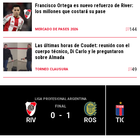
Francisco Ortega es nuevo refuerzo de River:
los millones que costará su pase
144
MERCADO DE PASES 2026
Las últimas horas de Coudet: reunión con el
cuerpo técnico, Di Carlo y le preguntaron
sobre Almada
49
TORNEO CLAUSURA
LIGA PROFESIONAL ARGENTINA
LIGA PR
FINAL
0
-
1
RIV
ROS
TIG