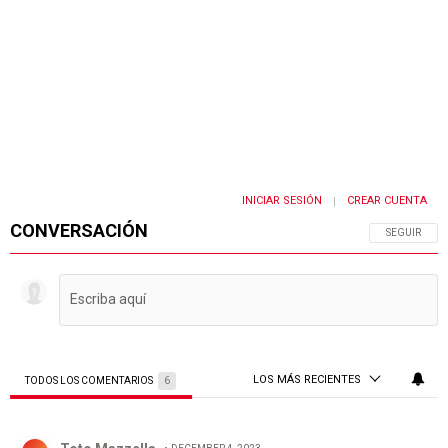
INICIAR SESIÓN
CREAR CUENTA
|
CONVERSACIÓN
SIGA ESTA 
SEGUIR
LOS MÁS RECIENTES
TODOS LOS COMENTARIOS
6
Todos los comentarios
Comentario de Toto Mazzella.