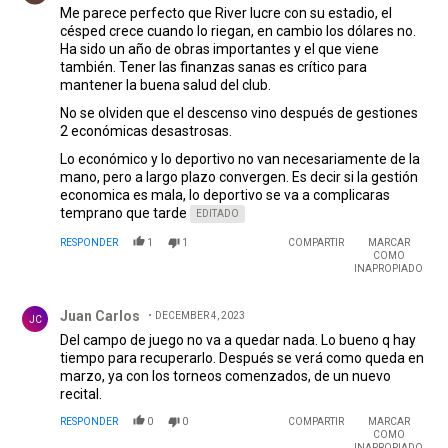
Me parece perfecto que River lucre con su estadio, el
césped crece cuando lo riegan, en cambio los dólares no.
Ha sido un año de obras importantes y el que viene
también. Tener las finanzas sanas es crítico para
mantener la buena salud del club.
No se olviden que el descenso vino después de gestiones
2 económicas desastrosas.
Lo económico y lo deportivo no van necesariamente de la
mano, pero a largo plazo convergen. Es decir si la gestión
economica es mala, lo deportivo se va a complicaras
temprano que tarde
EDITADO
RESPONDER
1
1
COMPARTIR
MARCAR
COMO
INAPROPIADO
Comentario de Juan Carlos.
Juan Carlos
DECEMBER 4, 2023
JC
Del campo de juego no va a quedar nada. Lo bueno q hay
tiempo para recuperarlo. Después se verá como queda en
marzo, ya con los torneos comenzados, de un nuevo
recital.
RESPONDER
0
0
COMPARTIR
MARCAR
COMO
INAPROPIADO