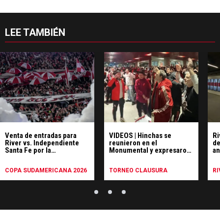
LEE TAMBIÉN
Venta de entradas para
VIDEOS | Hinchas se
Ri
River vs. Independiente
reunieron en el
de
Santa Fe por la
Monumental y expresaron
an
Sudamericana: cuándo
su enojo por el pésimo
mo
salen y cómo comprar
momento de River
COPA SUDAMERICANA 2026
TORNEO CLAUSURA
RI