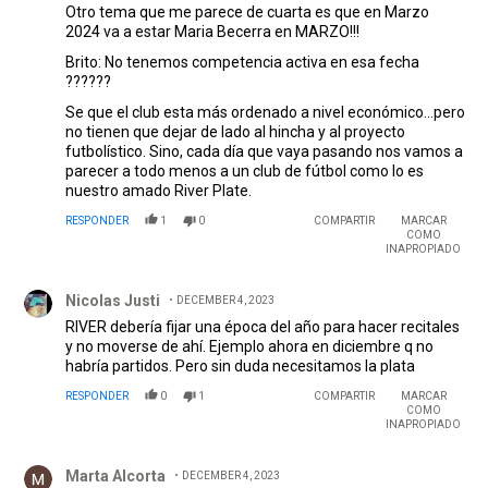
Otro tema que me parece de cuarta es que en Marzo
2024 va a estar Maria Becerra en MARZO!!!
Brito: No tenemos competencia activa en esa fecha
??????
Se que el club esta más ordenado a nivel económico...pero
no tienen que dejar de lado al hincha y al proyecto
futbolístico. Sino, cada día que vaya pasando nos vamos a
parecer a todo menos a un club de fútbol como lo es
nuestro amado River Plate.
RESPONDER
1
0
COMPARTIR
MARCAR
COMO
INAPROPIADO
Comentario de Nicolas Justi.
Nicolas Justi
DECEMBER 4, 2023
RIVER debería fijar una época del año para hacer recitales
y no moverse de ahí. Ejemplo ahora en diciembre q no
habría partidos. Pero sin duda necesitamos la plata
RESPONDER
0
1
COMPARTIR
MARCAR
COMO
INAPROPIADO
Comentario de Marta Alcorta.
Marta Alcorta
DECEMBER 4, 2023