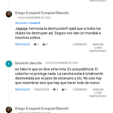
INAPROPIADO
Respuesta de Diego Ezequiel Ezequiel Bianchi.
Diego Ezequiel Ezequiel Bianchi
30 DE NOVIEMBRE DE 2023
Responder a
Crack10
Jajajaja, hermosa la destrucción!! ojalá que a todos los
clubes los destruyan así. Seguro nos dan un mundial a
nosotros solitos.
RESPONDER
0
0
COMPARTIR
MARCAR
COMO
INAPROPIADO
Comentario de facundo baccile.
facundo baccile
30 DE NOVIEMBRE DE 2023
es falso lo que se dice esta nota. Es una publinota. El
cobertor no protege nada. La cancha estará totalmente
desnivelada por el peso de escenario y etc. No solo hay
que resembrar sino que hay que hacer todo de nuevo.
RESPONDER
1
RESPUESTA
0
0
COMPARTIR
MARCAR
COMO
INAPROPIADO
Respuesta de Diego Ezequiel Ezequiel Bianchi.
Diego Ezequiel Ezequiel Bianchi