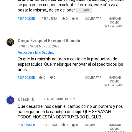
se jugo en un cesped excelente. Termos, este año va a
pasar lo mismo,, dejen de joder
EDITADO
RESPONDER
1
RESPUESTA
0
0
COMPARTIR
MARCAR
COMO
INAPROPIADO
Respuesta de Diego Ezequiel Ezequiel Bianchi.
Diego Ezequiel Ezequiel Bianchi
30 DE NOVIEMBRE DE 2023
Responder a
Miki Gauchat
Es que lo resiembran todo a costa de la productora de
espectáculos. Que mejor que renovar el césped todos los
años.
RESPONDER
0
0
COMPARTIR
MARCAR
COMO
INAPROPIADO
Comentario de Crack10.
Crack10
30 DE NOVIEMBRE DE 2023
CR
Que desastre, nos dejan el campo como un potrero y nos
hacen jugar en la canchita del bojo. QUE SE VAYAN
TODOS. NOS ESTÁN DESTRUYENDO EL CLUB.
RESPONDER
1
RESPUESTA
0
0
COMPARTIR
MARCAR
COMO