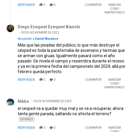
RESPONDER
0
0
COMPARTIR
MARCAR
COMO
INAPROPIADO
Respuesta de Diego Ezequiel Ezequiel Bianchi.
Diego Ezequiel Ezequiel Bianchi
30 DE NOVIEMBRE DE 2023
Responder a
Daniel Muratore
Más que las pisadas del público, lo que más destruye el
césped es toda la parafernalia de escenario y tarimas que
se arman con gruas. Igualmente pasará como el año
pasado: Se nivela el campo y resiembra durante el receso
y ya en la primera fecha del campeonato del 2024, allá por
febrero queda perfecto.
RESPONDER
0
0
COMPARTIR
MARCAR
COMO
INAPROPIADO
Comentario de Nikko.
Nikko
30 DE NOVIEMBRE DE 2023
el cesped va a quedar muy mal y se va a recuperar, ahora
tanta gente parada, saltando no afecta el terreno?
EDITADO
RESPONDER
0
0
COMPARTIR
MARCAR
COMO