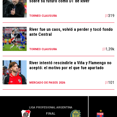
sobre su futuro como DT de River
319
TORNEO CLAUSURA
River fue un caos, volvió a perder y tocó fondo
ante Central
1,39k
TORNEO CLAUSURA
River intentó rescindirle a Viña y Flamengo no
aceptó: el motivo por el que fue apartado
101
MERCADO DE PASES 2026
LIGA PROFESIONAL ARGENTINA
LIGA PR
FINAL