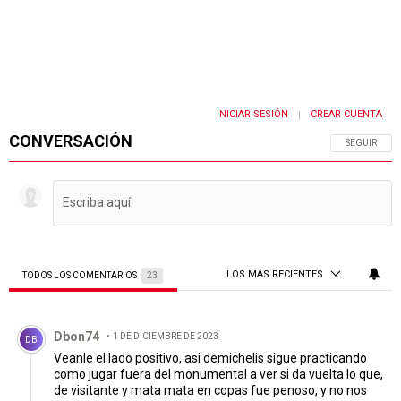
INICIAR SESIÓN
CREAR CUENTA
|
CONVERSACIÓN
SIGA ESTA 
SEGUIR
LOS MÁS RECIENTES
TODOS LOS COMENTARIOS
23
Todos los comentarios
Comentario de Dbon74.
Dbon74
1 DE DICIEMBRE DE 2023
DB
Veanle el lado positivo, asi demichelis sigue practicando
como jugar fuera del monumental a ver si da vuelta lo que,
de visitante y mata mata en copas fue penoso, y no nos