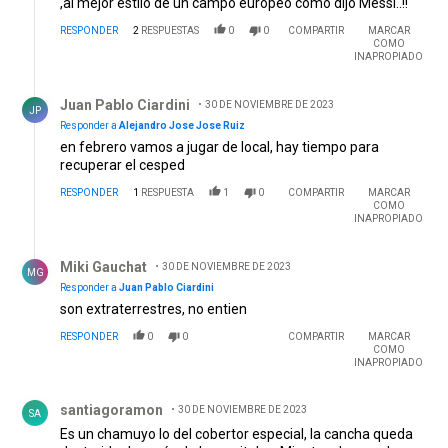
,al mejor estilo de un campo europeo como dijo Messi..!!
RESPONDER
2
RESPUESTAS
0
0
COMPARTIR
MARCAR
COMO
INAPROPIADO
Respuesta de Juan Pablo Ciardini.
Juan Pablo Ciardini
30 DE NOVIEMBRE DE 2023
JP
Responder a
Alejandro Jose Jose Ruiz
en febrero vamos a jugar de local, hay tiempo para
recuperar el cesped
RESPONDER
1
RESPUESTA
1
0
COMPARTIR
MARCAR
COMO
INAPROPIADO
Respuesta de Miki Gauchat.
Miki Gauchat
30 DE NOVIEMBRE DE 2023
MG
Responder a
Juan Pablo Ciardini
son extraterrestres, no entien
RESPONDER
0
0
COMPARTIR
MARCAR
COMO
INAPROPIADO
Comentario de santiagoramon.
santiagoramon
30 DE NOVIEMBRE DE 2023
SA
Es un chamuyo lo del cobertor especial, la cancha queda