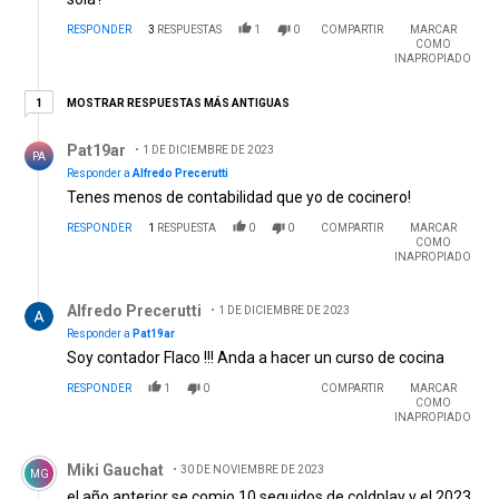
RESPONDER
3
RESPUESTAS
1
0
COMPARTIR
MARCAR
COMO
INAPROPIADO
1 respuesta más antiguas
MOSTRAR RESPUESTAS MÁS ANTIGUAS
1
Respuesta de Pat19ar.
Pat19ar
1 DE DICIEMBRE DE 2023
PA
Responder a
Alfredo Precerutti
Tenes menos de contabilidad que yo de cocinero!
RESPONDER
1
RESPUESTA
0
0
COMPARTIR
MARCAR
COMO
INAPROPIADO
Respuesta de Alfredo Precerutti.
Alfredo Precerutti
1 DE DICIEMBRE DE 2023
Responder a
Pat19ar
Soy contador Flaco !!! Anda a hacer un curso de cocina
RESPONDER
1
0
COMPARTIR
MARCAR
COMO
INAPROPIADO
Comentario de Miki Gauchat.
Miki Gauchat
30 DE NOVIEMBRE DE 2023
MG
el año anterior se comio 10 seguidos de coldplay y el 2023