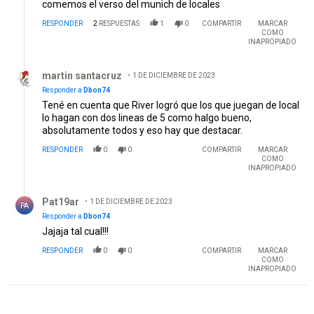
comemos el verso del munich de locales
RESPONDER
2
RESPUESTAS
1
0
COMPARTIR
MARCAR
COMO
INAPROPIADO
Respuesta de martin santacruz.
martin santacruz
1 DE DICIEMBRE DE 2023
Responder a
Dbon74
Tené en cuenta que River logró que los que juegan de local
lo hagan con dos lineas de 5 como halgo bueno,
absolutamente todos y eso hay que destacar.
RESPONDER
0
0
COMPARTIR
MARCAR
COMO
INAPROPIADO
Respuesta de Pat19ar.
Pat19ar
1 DE DICIEMBRE DE 2023
PA
Responder a
Dbon74
Jajaja tal cual!!!
RESPONDER
0
0
COMPARTIR
MARCAR
COMO
INAPROPIADO