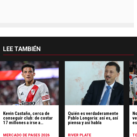
LEE TAMBIÉN
Kevin Castaño, cerca de
Quién es verdaderamente
No
conseguir club: de costar
Pablo Longoria: así es, así
ve
17 millones a irse a
piensa y así habla
es
préstamo
Ce
MERCADO DE PASES 2026
RIVER PLATE
T