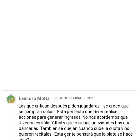
PUBLICIDAD
Comentario de Leandro Motta.
Leandro Motta
30 DE NOVIEMBRE DE 2023
LM
Los que critican después piden jugadores... se creen que
se compran solos... Está perfecto que River realice
acciones para generar ingresos. No nos acordemos que
River no es sólo fútbol y que muchas actividades hay que
bancarlas. También se quejan cuando sube la cuota y no
quieren recitales.. Esta gente pensará que la plata se hace
sola?