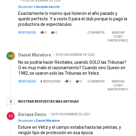
30 DE NOVIEMBRE DE 2023
Responder a
facundo baccile
Exactamente lo mismo que hicieron el año pasado y
quedó perfecto. Y a costo 0 para el club porque lo pagó la
productora de espectáculos.
RESPONDER
0
0
COMPARTIR
MARCAR
COMO
INAPROPIADO
Comentario de Daniel Muratore.
Daniel Muratore
30 DE NOVIEMBRE DE 2023
DM
No se podría hacer Recitales, usando SOLO las Tribunas?
O es muy malo el razonamiento? Cuando vino Queen en
1982, se usaron solo las Tribunas en Velez..
RESPONDER
4
RESPUESTAS
0
0
COMPARTIR
MARCAR
COMO
INAPROPIADO
2 respuestas más antiguas
MOSTRAR RESPUESTAS MÁS ANTIGUAS
2
Respuesta de Enrique Desio.
Enrique Desio
30 DE NOVIEMBRE DE 2023
ED
Responder a
Daniel Muratore
Estuve en Velrz y el campo estaba hasta las pelotas, y
ningún tipo de protección en esa época