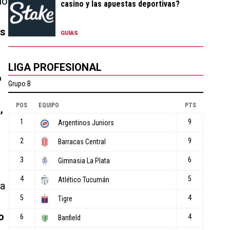
ló
casino y las apuestas deportivas?
os
GUÍAS
LIGA PROFESIONAL
o
,
la
o