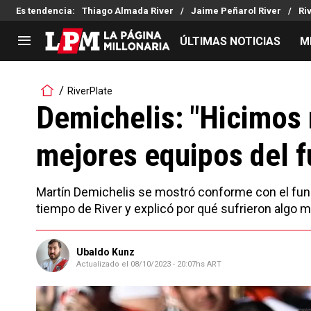
Es tendencia
:
Thiago Almada River
Jaime Peñarol River
Ri
ÚLTIMAS NOTICIAS
M
LIGA PROFESIONAL
TORNEOS
RiverPlate
Noticias
Copa Sudamericana
Demichelis: "Hicimos 
Tabla de posiciones
Copa Argentina
mejores equipos del f
Fixture
Selección Argentina
Reserva
Martín Demichelis se mostró conforme con el func
tiempo de River y explicó por qué sufrieron algo 
Ubaldo Kunz
Actualizado el
08/10/2023 - 20:07hs ART