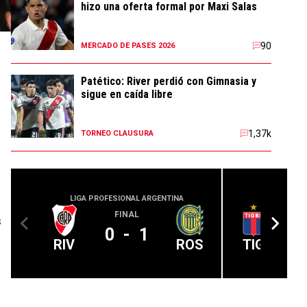
hizo una oferta formal por Maxi Salas
90
MERCADO DE PASES 2026
Patético: River perdió con Gimnasia y
sigue en caída libre
1,37k
TORNEO CLAUSURA
LIGA PROFESIONAL ARGENTINA
LIGA PROFE
FINAL
s
0
-
1
RIV
ROS
TIG