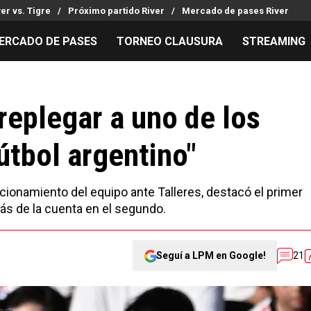
ver vs. Tigre
Próximo partido River
Mercado de pases River
ERCADO DE PASES
TORNEO CLAUSURA
STREAMING
MILLONARIOS
LPM PARA EL HINCHA
APUESTA
Mercado de Pases
Streaming
Noticias
replegar a uno de los
Análisis tácticos
Entradas
Guías
útbol argentino"
Juanfer Quintero
Hinchas
Códigos
Chacho Coudet
Los goles de River
Pronósti
Ex River
Entrevistas
Apuesta d
ionamiento del equipo ante Talleres, destacó el primer
más de la cuenta en el segundo.
Seguí a LPM en Google!
21