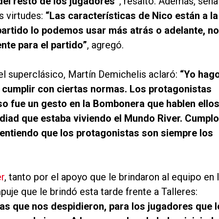
del resto de los jugadores”
, resaltó. Además, seña
s virtudes:
“Las características de Nico están a la
 partido lo podemos usar más atrás o adelante, n
te para el partido”
, agregó.
 el superclásico, Martín Demichelis aclaró:
“Yo hag
 cumplir con ciertas normas. Los protagonistas
so fue un gesto en la Bombonera que hablen ellos
cidiad que estaba viviendo el Mundo River. Cumplo
entiendo que los protagonistas son siempre los
er
, tanto por el apoyo que le brindaron al equipo en 
je que le brindó esta tarde frente a Talleres:
as que nos despidieron, para los jugadores que l