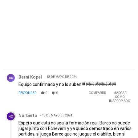
PUBLICIDAD
Comentario de Berni Kopel.
Berni Kopel
18 DE MAYO DE 2024
BK
Equipo confirmado y no lo suben !!! 🤣🤣🤣🤣🤣🤣🤣
RESPONDER
0
0
COMPARTIR
MARCAR
COMO
INAPROPIADO
Comentario de Norberto.
Norberto
18 DE MAYO DE 2024
NO
Espero que esta no sea la formación real, Barco no puede
jugar junto con Echeverri y ya quedo demostrado en varios
partidos, si juega Barco que no juegue el diablito, bien si