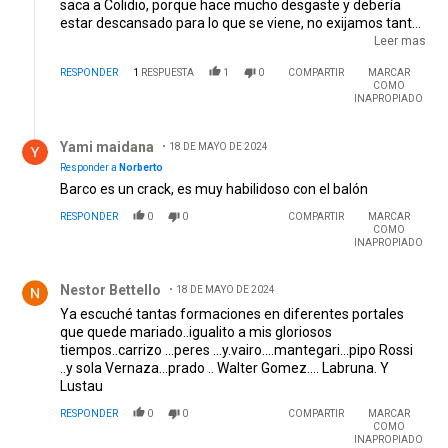
saca a Colidio, porque hace mucho desgaste y debería
estar descansado para lo que se viene, no exijamos tanto
que este es el torneo local y no la copa, aunque RIVER
Leer mas
siempre exige ganar, creo que tenemos equipo para jugar
RESPONDER
1
RESPUESTA
1
0
COMPARTIR
MARCAR
contra Belgrano y ganar, ¡VAMOS RIVER CARAJO!
COMO
INAPROPIADO
Respuesta de Yami maidana.
Yami maidana
18 DE MAYO DE 2024
Responder a
Norberto
Barco es un crack, es muy habilidoso con el balón
RESPONDER
0
0
COMPARTIR
MARCAR
COMO
INAPROPIADO
Comentario de Nestor Bettello.
Nestor Bettello
18 DE MAYO DE 2024
Ya escuché tantas formaciones en diferentes portales
que quede mariado..igualito a mis gloriosos
tiempos..carrizo ...peres ...y.vairo....mantegari...pipo Rossi
..y sola Vernaza...prado .. Walter Gomez.... Labruna. Y
Lustau
RESPONDER
0
0
COMPARTIR
MARCAR
COMO
INAPROPIADO