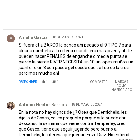
Comentario de Amalia Garcia.
Amalia Garcia
18 DE MAYO DE 2024
Si fuera dt a BARCO lo pongo ahi pegado al 9 TIPO 7 para
alguna gambeta a lo ortega cuando era mas joven y ahi le
pueden hacer PENALES de enganche o media punta se
pierde la pierde RIVER NECESITA un 10 un lopez muñoz un
juanfer o un 8 con pasee gol desde que se fue de la cruz
perdimos mucho ahi
RESPONDER
1
1
COMPARTIR
MARCAR
COMO
INAPROPIADO
Comentario de Antonio Héctor Barrios.
Antonio Héctor Barrios
18 DE MAYO DE 2024
En la nota no hay signos de ¿? Ósea qué Demichelis, les
dijo lo de Casco, yo les pregunto porqué si le puede dar
descanso la semana que viene contra Temperley, creó
que Casco, tiene que seguir jugando pero bueno a
Demichelis, le interesa que juegue Enzo Díaz. No entiendo