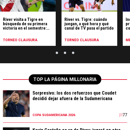
River visita a Tigre en
River vs. Tigre: cuándo
In
búsqueda de su primera
juegan, a qué hora y qué
pr
victoria en el semestre:
canal de TV pasa el partido
co
hora, TV y formaciones
TORNEO CLAUSURA
TORNEO CLAUSURA
ME
TOP LA PÁGINA MILLONARIA
Sorpresivo: los dos refuerzos que Coudet
decidió dejar afuera de la Sudamericana
77
COPA SUDAMERICANA 2026