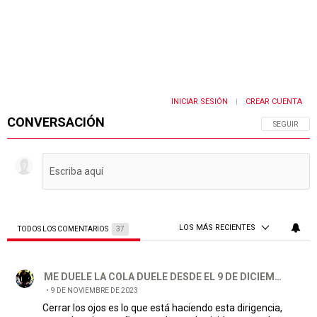
INICIAR SESIÓN
CREAR CUENTA
|
CONVERSACIÓN
SIGA ESTA 
SEGUIR
LOS MÁS RECIENTES
TODOS LOS COMENTARIOS
37
Todos los comentarios
Comentario de ME DUELE LA COLA DUELE DESDE EL 9 DE DI
ME DUELE LA COLA DUELE DESDE EL 9 DE DICIEMBRE
9 DE NOVIEMBRE DE 2023
Cerrar los ojos es lo que está haciendo esta dirigencia,