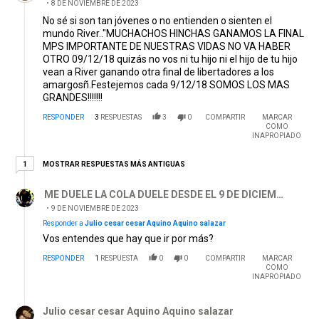
8 DE NOVIEMBRE DE 2023
No sé si son tan jóvenes o no entienden o sienten el
mundo River.."MUCHACHOS HINCHAS GANAMOS LA FINAL
MPS IMPORTANTE DE NUESTRAS VIDAS NO VA HABER
OTRO 09/12/18 quizás no vos ni tu hijo ni el hijo de tu hijo
vean a River ganando otra final de libertadores a los
amargosñ.Festejemos cada 9/12/18 SOMOS LOS MAS
GRANDES!!!!!!!
RESPONDER
3
RESPUESTAS
3
0
COMPARTIR
MARCAR
COMO
INAPROPIADO
1 respuesta más antiguas
MOSTRAR RESPUESTAS MÁS ANTIGUAS
1
Respuesta de ME DUELE LA COLA DUELE DESDE EL 9 DE DI
ME DUELE LA COLA DUELE DESDE EL 9 DE DICIEMBRE
9 DE NOVIEMBRE DE 2023
Responder a
Julio cesar cesar Aquino Aquino salazar
Vos entendes que hay que ir por más?
RESPONDER
1
RESPUESTA
0
0
COMPARTIR
MARCAR
COMO
INAPROPIADO
Respuesta de Julio cesar cesar Aquino Aquino salazar.
Julio cesar cesar Aquino Aquino salazar