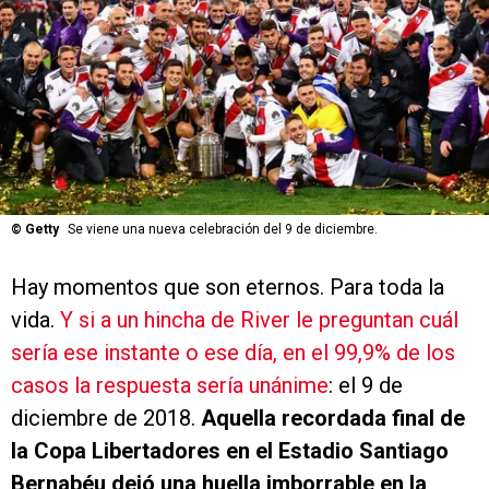
©
Getty
Se viene una nueva celebración del 9 de diciembre.
Hay momentos que son eternos. Para toda la
vida.
Y si a un hincha de River le preguntan cuál
sería ese instante o ese día, en el 99,9% de los
casos la respuesta sería unánime
: el 9 de
diciembre de 2018.
Aquella recordada final de
la Copa Libertadores en el Estadio Santiago
Bernabéu dejó una huella imborrable en la