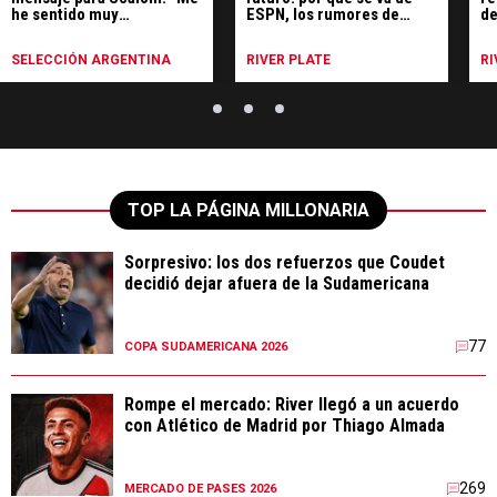
he sentido muy
ESPN, los rumores de
de
identificado"
Uruguay y qué hará
SELECCIÓN ARGENTINA
RIVER PLATE
RI
TOP LA PÁGINA MILLONARIA
Sorpresivo: los dos refuerzos que Coudet
decidió dejar afuera de la Sudamericana
77
COPA SUDAMERICANA 2026
Rompe el mercado: River llegó a un acuerdo
con Atlético de Madrid por Thiago Almada
269
MERCADO DE PASES 2026