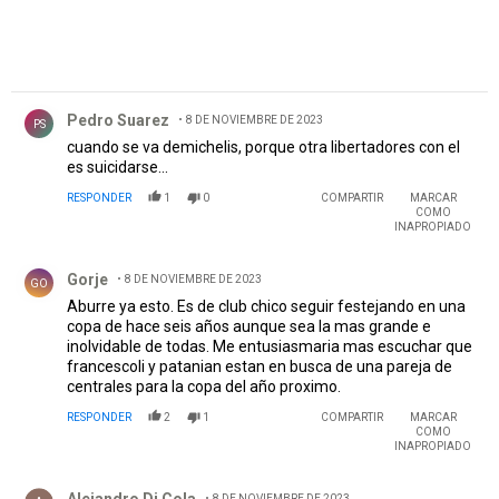
Comentario de Pedro Suarez.
Pedro Suarez
8 DE NOVIEMBRE DE 2023
PS
cuando se va demichelis, porque otra libertadores con el
es suicidarse...
RESPONDER
1
0
COMPARTIR
MARCAR
COMO
INAPROPIADO
Comentario de Gorje.
Gorje
8 DE NOVIEMBRE DE 2023
GO
Aburre ya esto. Es de club chico seguir festejando en una
copa de hace seis años aunque sea la mas grande e
inolvidable de todas. Me entusiasmaria mas escuchar que
francescoli y patanian estan en busca de una pareja de
centrales para la copa del año proximo.
RESPONDER
2
1
COMPARTIR
MARCAR
COMO
INAPROPIADO
Comentario de Alejandro Di Cola.
8 DE NOVIEMBRE DE 2023