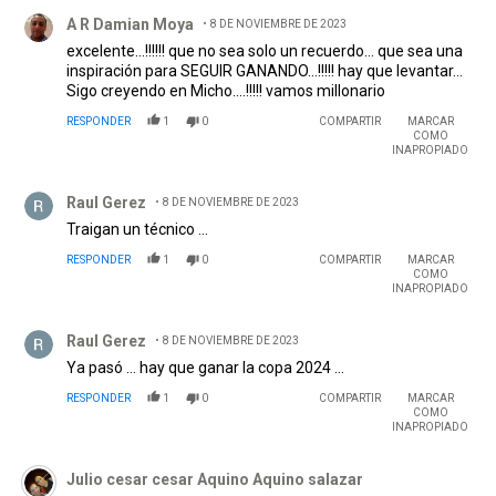
Comentario de A R Damian Moya.
A R Damian Moya
8 DE NOVIEMBRE DE 2023
excelente...!!!!!! que no sea solo un recuerdo... que sea una
inspiración para SEGUIR GANANDO...!!!!! hay que levantar...
Sigo creyendo en Micho....!!!!! vamos millonario
RESPONDER
1
0
COMPARTIR
MARCAR
COMO
INAPROPIADO
Comentario de Raul Gerez.
Raul Gerez
8 DE NOVIEMBRE DE 2023
Traigan un técnico ...
RESPONDER
1
0
COMPARTIR
MARCAR
COMO
INAPROPIADO
Comentario de Raul Gerez.
Raul Gerez
8 DE NOVIEMBRE DE 2023
Ya pasó ... hay que ganar la copa 2024 ...
RESPONDER
1
0
COMPARTIR
MARCAR
COMO
INAPROPIADO
Comentario de Julio cesar cesar Aquino Aquino salazar.
Julio cesar cesar Aquino Aquino salazar