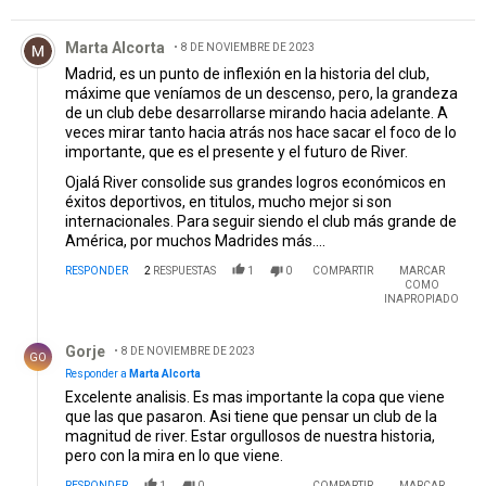
Comentario de Marta Alcorta.
Marta Alcorta
8 DE NOVIEMBRE DE 2023
Madrid, es un punto de inflexión en la historia del club,
máxime que veníamos de un descenso, pero, la grandeza
de un club debe desarrollarse mirando hacia adelante. A
veces mirar tanto hacia atrás nos hace sacar el foco de lo
importante, que es el presente y el futuro de River.
Ojalá River consolide sus grandes logros económicos en
éxitos deportivos, en titulos, mucho mejor si son
internacionales. Para seguir siendo el club más grande de
América, por muchos Madrides más....
RESPONDER
2
RESPUESTAS
1
0
COMPARTIR
MARCAR
COMO
INAPROPIADO
Respuesta de Gorje.
Gorje
8 DE NOVIEMBRE DE 2023
GO
Responder a
Marta Alcorta
Excelente analisis. Es mas importante la copa que viene
que las que pasaron. Asi tiene que pensar un club de la
magnitud de river. Estar orgullosos de nuestra historia,
pero con la mira en lo que viene.
RESPONDER
1
0
COMPARTIR
MARCAR