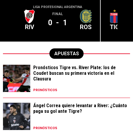
LIGA PROFESIONAL ARGENTINA
LIGA PR
FINAL
0
-
1
RIV
ROS
TIG
APUESTAS
Pronósticos Tigre vs. River Plate: los de
Coudet buscan su primera victoria en el
Clausura
PRONÓSTICOS
Ángel Correa quiere levantar a River: ¿Cuánto
paga su gol ante Tigre?
PRONÓSTICOS