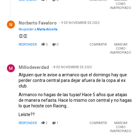
COMO
INAPROPIADO
Respuesta de Norberto Favaloro.
Norberto Favaloro
9 DE NOVIEMBRE DE 2023
Responder a
Marta Alcorta
👏👏
RESPONDER
0
0
COMPARTIR
MARCAR
COMO
INAPROPIADO
Comentario de Millodeverdad.
Millodeverdad
8 DE NOVIEMBRE DE 2023
Alguien que le avise a armanco que el domingo hay que
perder contra central para dejar afuera de la copa al ex
club.
Armanco no hagas de las tuyas! Hace 5 años que atajas
de manera nefasta. Hace lo mismo con central y no hagas
lo que hiciste con Racing...
Leíste??
RESPONDER
2
1
COMPARTIR
MARCAR
COMO
INAPROPIADO