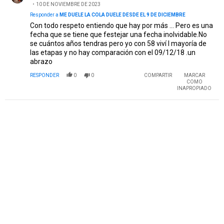
10 DE NOVIEMBRE DE 2023
Responder a
ME DUELE LA COLA DUELE DESDE EL 9 DE DICIEMBRE
Con todo respeto entiendo que hay por más ... Pero es una
fecha que se tiene que festejar una fecha inolvidable.No
se cuántos años tendras pero yo con 58 viví l mayoría de
las etapas y no hay comparación con el 09/12/18 .un
abrazo
RESPONDER
0
0
COMPARTIR
MARCAR
COMO
INAPROPIADO
PUBLICIDAD