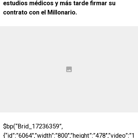
estudios médicos y más tarde firmar su
contrato con el Millonario.
$bp(“Brid_17236359”,
{“id”:”6064″,”width”:”800″,”height”:”478″,”video”:”1