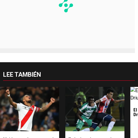
LEE TAMBIÉN
El
Dr