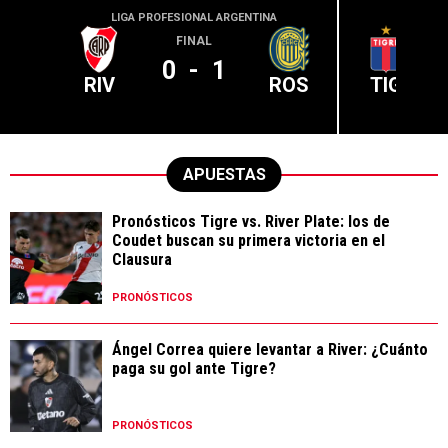
LIGA PROFESIONAL ARGENTINA
LIGA PR
FINAL
0
-
1
RIV
ROS
TIG
APUESTAS
Pronósticos Tigre vs. River Plate: los de
Coudet buscan su primera victoria en el
Clausura
PRONÓSTICOS
Ángel Correa quiere levantar a River: ¿Cuánto
paga su gol ante Tigre?
PRONÓSTICOS