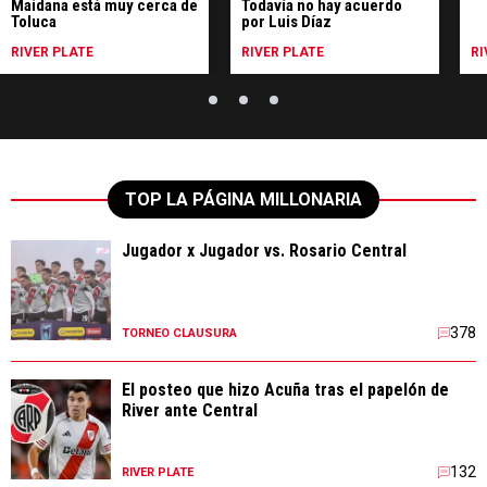
Maidana está muy cerca de
Todavía no hay acuerdo
Toluca
por Luis Díaz
RIVER PLATE
RIVER PLATE
RI
TOP LA PÁGINA MILLONARIA
Jugador x Jugador vs. Rosario Central
378
TORNEO CLAUSURA
El posteo que hizo Acuña tras el papelón de
River ante Central
132
RIVER PLATE