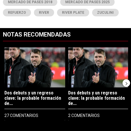
MERCADO DE PASES 2018
MERCADO DE PASES 2025
REFUERZO
RIVER
RIVER PLATE
ZUCULINI
NOTAS RECOMENDADAS
Este listado muestra los artículos con más comentarios en los últimos 7
Un artículo de tendencia con el título "Dos debuts y un regreso clave
Un artículo de tendencia con el tí
Dos debuts y un regreso
Dos debuts y un regreso
clave: la probable formación
clave: la probable formación
de...
de...
27 COMENTARIOS
2 COMENTARIOS
PUBLICIDAD