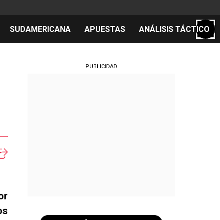
SUDAMERICANA
APUESTAS
ANÁLISIS TÁCTICO
S
PUBLICIDAD
cos
el día
or
os