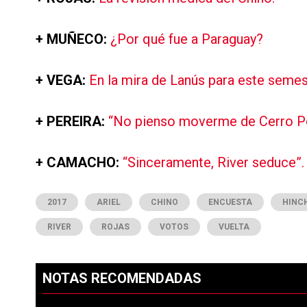
+ MUÑECO:
¿Por qué fue a Paraguay?
+ VEGA:
En la mira de Lanús para este semes
+ PEREIRA:
“No pienso moverme de Cerro P
+ CAMACHO:
“Sinceramente, River seduce”.
2017
ARIEL
CHINO
ENCUESTA
HINC
RIVER
ROJAS
VOTOS
VUELTA
NOTAS RECOMENDADAS
Este listado muestra los artículos con más comentarios en los ú
PUBLICIDAD