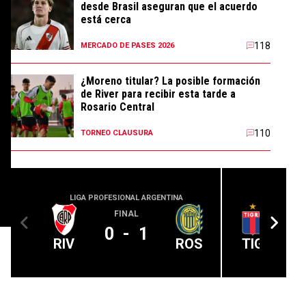
desde Brasil aseguran que el acuerdo
está cerca
118
MERCADO DE PASES 2026
¿Moreno titular? La posible formación
de River para recibir esta tarde a
Rosario Central
110
TORNEO CLAUSURA
LIGA PROFESIONAL ARGENTINA
LIGA PROFE
FINAL
0
-
1
RIV
ROS
TIG