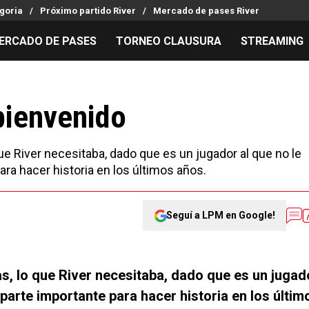
goria
Próximo partido River
Mercado de pases River
ERCADO DE PASES
TORNEO CLAUSURA
STREAMING
MILLONARIOS
LPM PARA EL HINCHA
APUESTA
Mercado de Pases
Streaming
Noticias
bienvenido
Análisis tácticos
Entradas
Guías
Juanfer Quintero
Hinchas
Códigos
 que River necesitaba, dado que es un jugador al que no le
Chacho Coudet
Los goles de River
Pronósti
ra hacer historia en los últimos años.
Ex River
Entrevistas
Apuesta d
Seguí a LPM en Google!
has, lo que River necesitaba, dado que es un jugad
 parte importante para hacer historia en los últim