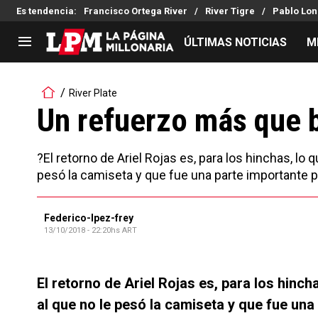
Es tendencia
:
Francisco Ortega River
River Tigre
Pablo Lon
ÚLTIMAS NOTICIAS
M
LIGA PROFESIONAL
TORNEOS
River Plate
Noticias
Copa Sudamericana
Un refuerzo más que 
Tabla de posiciones
Copa Argentina
Fixture
Selección Argentina
?El retorno de Ariel Rojas es, para los hinchas, lo
Reserva
pesó la camiseta y que fue una parte importante pa
Federico-lpez-frey
13/10/2018 - 22:20hs ART
El retorno de Ariel Rojas es, para los hinc
al que no le pesó la camiseta y que fue una