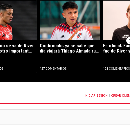
e tendencia con el título "Kevin Castaño se va de River y jugará en otro
Un artículo de tendencia con el título "Confirma
Un artículo de
ño se va de River
Confirmado: ya se sabe qué
Es oficial: F
otro important...
día viajará Thiago Almada ru...
fue de River y
OS
127 COMENTARIOS
121 COMENTARIOS
INICIAR SESIÓN
CREAR CUE
OTIFICACIONES CUANDO SE PUBLIQUEN NUEVOS COMENTARIOS
|