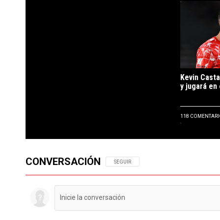
Un artículo d
Kevin Casta
y jugará en 
118 COMENTARI
CONVERSACIÓN
SIGA ESTA CONVERSACIÓN PARA RECIBIR N
SEGUIR