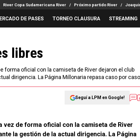
River Copa Sudamericana River
Próximo partido River
Joaquin
ERCADO DE PASES
TORNEO CLAUSURA
STREAMING
MILLONARIOS
LPM PARA EL HINCHA
APUESTA
Mercado de Pases
Streaming
Noticias
s libres
Análisis tácticos
Entradas
Guías
Juanfer Quintero
Hinchas
Códigos
 forma oficial con la camiseta de River dejaron el club
Chacho Coudet
Los goles de River
Pronósti
tual dirigencia. La Página Millonaria repasa caso por caso
Ex River
Entrevistas
Apuesta d
Seguí a LPM en Google!
 vez de forma oficial con la camiseta de River
nte la gestión de la actual dirigencia. La Página