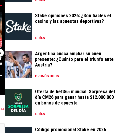
GUÍAS
es de ser oficializado por River" con 49 comentarios.
ivo posteo de Galoppo mientras sigue entrenándose en Cantilo" con 23 co
tendencia con el título "Sigue en River: el motivo por el que se demora 
Un artículo de tendencia con el título "Se designó a
Un artículo de t
Stake opiniones 2026: ¿Son fiables el
casino y las apuestas deportivas?
GUÍAS
Argentina busca ampliar su buen
r: el motivo por
Se designó al árbitro para
Todavía no cons
presente: ¿Cuánto para el triunfo ante
ra la salid...
River vs. Tigre: su polémico...
los no tenidos 
Austria?
PRONÓSTICOS
14 COMENTARIOS
11 COMENTARIOS
Oferta de bet365 mundial: Sorpresa del
día CM26 para ganar hasta $12.000.000
en bonos de apuesta
NTA
GUÍAS
Código promocional Stake en 2026