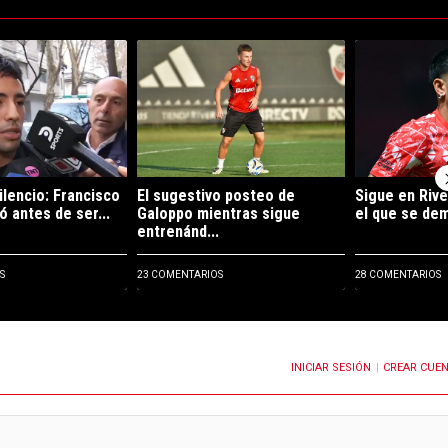
ltimos 7 días.
e tendencia con el título "Rompió el silencio: Francisco Ortega habló ant
Un artículo de tendencia con el título "El sugest
Un artículo de 
ilencio: Francisco
El sugestivo posteo de
Sigue en Rive
ó antes de ser...
Galoppo mientras sigue
el que se demo
entrenánd...
S
23 COMENTARIOS
28 COMENTARIOS
INICIAR SESIÓN
CREAR CUE
OTIFICACIONES CUANDO SE PUBLIQUEN NUEVOS COMENTARIOS
|