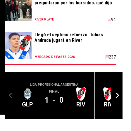
preguntaron por los borrados: qué dijo
94
RIVER PLATE
Llegó el séptimo refuerzo: Tobías
Andrada jugará en River
237
MERCADO DE PASES 2026
LIGA PROFESIONAL ARGENTINA
LIGA PROFE
FINAL
1
-
0
GLP
RIV
RIV