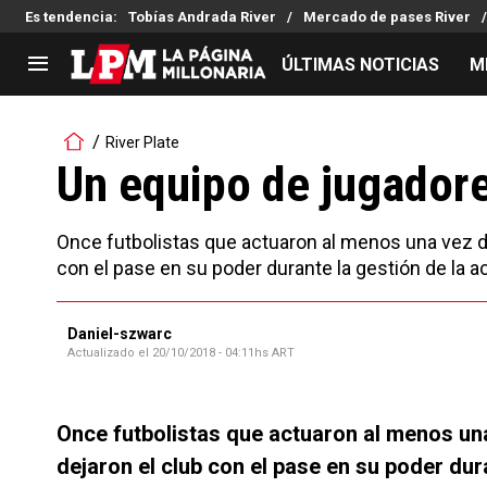
Es tendencia
:
Tobías Andrada River
Mercado de pases River
ÚLTIMAS NOTICIAS
M
LIGA PROFESIONAL
TORNEOS
River Plate
Noticias
Copa Sudamericana
Un equipo de jugadore
Tabla de posiciones
Copa Argentina
Fixture
Selección Argentina
Once futbolistas que actuaron al menos una vez de
Reserva
con el pase en su poder durante la gestión de la ac
Daniel-szwarc
Actualizado el
20/10/2018 - 04:11hs ART
Once futbolistas que actuaron al menos una
dejaron el club con el pase en su poder dura