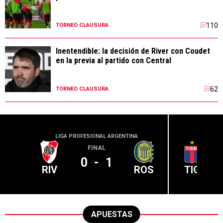
110
TORNEO CLAUSURA
Inentendible: la decisión de River con Coudet
en la previa al partido con Central
62
TORNEO CLAUSURA
LIGA PROFESIONAL ARGENTINA
LIGA PR
FINAL
0
-
1
RIV
ROS
TIG
APUESTAS