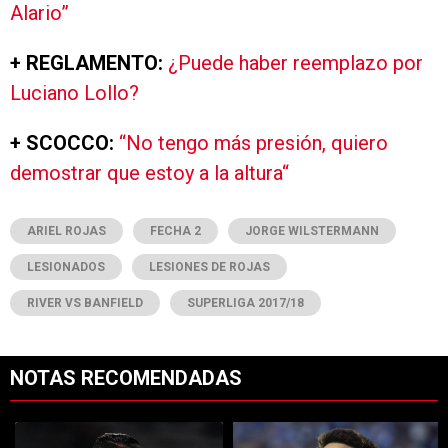
Alario”
+ REGLAMENTO:
¿Puede haber reemplazo por
Luciano Lollo?
+ SCOCCO:
“No tengo más presión, quiero
demostrar que estoy a la altura
“
ARIEL ROJAS
FECHA 2
JORGE WILSTERMANN
LESIONADOS
LESIONES DE ROJAS
RIVER VS BANFIELD
SUPERLIGA 2017/18
NOTAS RECOMENDADAS
Este listado muestra los artículos con más comentarios en los últimos 7
Un artículo de tendencia con el título "Kevin Castaño se va de River 
Un artículo de tendencia con el tí