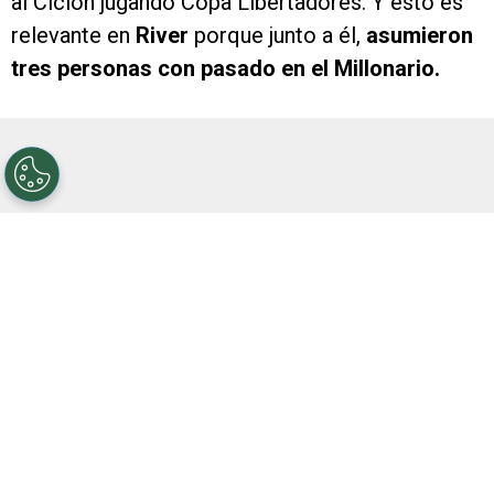
al Ciclón jugando Copa Libertadores. Y esto es
relevante en
River
porque junto a él,
asumieron
tres personas con pasado en el Millonario.
Se trata de
Ariel Rojas
, Hernán Díaz y Flavio