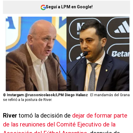
Seguí a LPM en Google!
©
Instargam @russonicolasok/LPM Diego Haliasz
El mandamás del Grana
se refirió a la postura de River.
River
tomó la decisión de
dejar de formar parte
de las reuniones del Comité Ejecutivo de la