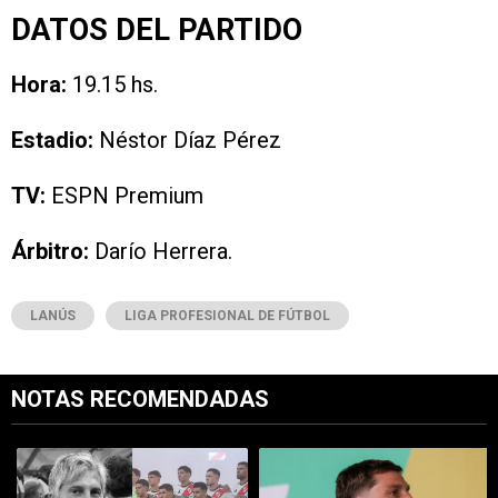
DATOS DEL PARTIDO
Hora:
19.15 hs.
Estadio:
Néstor Díaz Pérez
TV:
ESPN Premium
Árbitro:
Darío Herrera.
LANÚS
LIGA PROFESIONAL DE FÚTBOL
NOTAS RECOMENDADAS
Este listado muestra los artículos con más comentarios en los últimos 7
Un artículo de tendencia con el título "El homenaje que River le hará 
Un artículo de tendencia con el tí