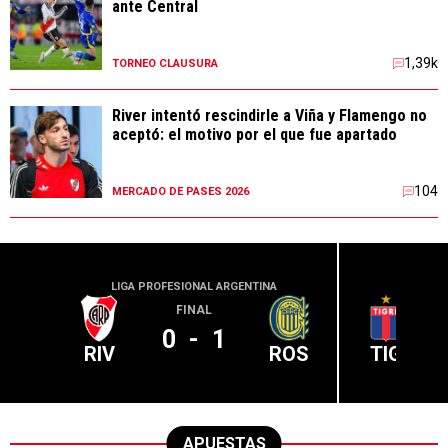
ante Central
1,39k
TORNEO CLAUSURA
River intentó rescindirle a Viña y Flamengo no
aceptó: el motivo por el que fue apartado
104
MERCADO DE PASES 2026
LIGA PROFESIONAL ARGENTINA
LIGA PR
FINAL
0
-
1
RIV
ROS
TIG
APUESTAS