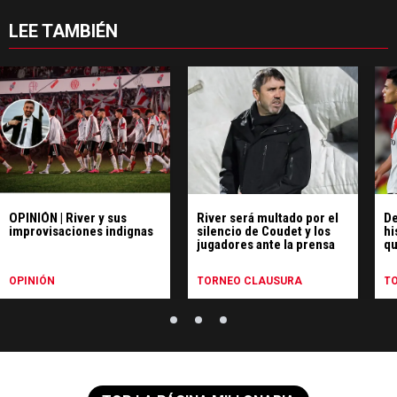
LEE TAMBIÉN
OPINIÓN | River y sus
River será multado por el
De
improvisaciones indignas
silencio de Coudet y los
hi
jugadores ante la prensa
qu
pe
Ce
OPINIÓN
TORNEO CLAUSURA
T