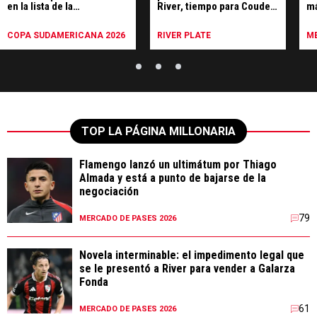
en la lista de la
River, tiempo para Coudet
má
Sudamericana
y respaldó la política de
fú
refuerzos
COPA SUDAMERICANA 2026
RIVER PLATE
ME
TOP LA PÁGINA MILLONARIA
Flamengo lanzó un ultimátum por Thiago
Almada y está a punto de bajarse de la
negociación
79
MERCADO DE PASES 2026
Novela interminable: el impedimento legal que
se le presentó a River para vender a Galarza
Fonda
61
MERCADO DE PASES 2026