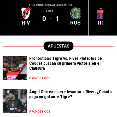
LIGA PROFESIONAL ARGENTINA
LIGA PR
FINAL
0
-
1
RIV
ROS
TIG
APUESTAS
Pronósticos Tigre vs. River Plate: los de
Coudet buscan su primera victoria en el
Clausura
PRONÓSTICOS
Ángel Correa quiere levantar a River: ¿Cuánto
paga su gol ante Tigre?
PRONÓSTICOS