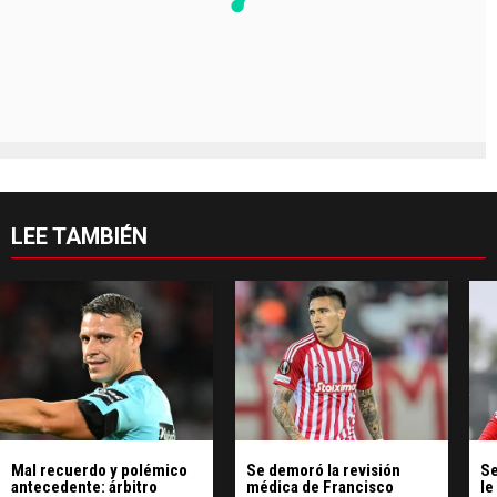
LEE TAMBIÉN
Mal recuerdo y polémico
Se demoró la revisión
Se
antecedente: árbitro
médica de Francisco
le