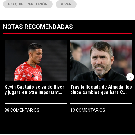
EZEQUIEL CENTURIÓN
RIVER
NOTAS RECOMENDADAS
Este listado muestra los artículos con más comentarios en los últimos 7
Un artículo de tendencia con el título "Kevin Castaño se va de River 
Un artículo de tendencia con el tí
Kevin Castaño se va de River
Tras la llegada de Almada, los
y jugará en otro important...
cinco cambios que hará C...
88 COMENTARIOS
13 COMENTARIOS
PUBLICIDAD