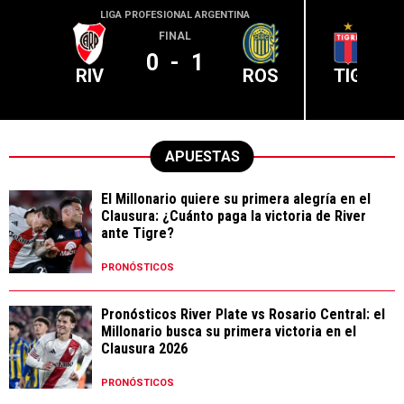
LIGA PROFESIONAL ARGENTINA
LIGA PR
FINAL
0
-
1
RIV
ROS
TIG
APUESTAS
El Millonario quiere su primera alegría en el
Clausura: ¿Cuánto paga la victoria de River
ante Tigre?
PRONÓSTICOS
Pronósticos River Plate vs Rosario Central: el
Millonario busca su primera victoria en el
Clausura 2026
PRONÓSTICOS