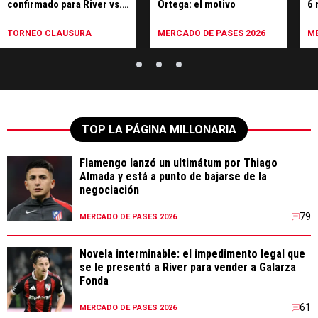
confirmado para River vs.
Ortega: el motivo
6 
Tigre
A
TORNEO CLAUSURA
MERCADO DE PASES 2026
ME
TOP LA PÁGINA MILLONARIA
Flamengo lanzó un ultimátum por Thiago
Almada y está a punto de bajarse de la
negociación
79
MERCADO DE PASES 2026
Novela interminable: el impedimento legal que
se le presentó a River para vender a Galarza
Fonda
61
MERCADO DE PASES 2026