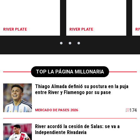
RIVER PLATE
RIVER PLATE
RI
TOP LA PÁGINA MILLONARIA
Thiago Almada definió su postura en la puja
entre River y Flamengo por su pase
174
MERCADO DE PASES 2026
River acordó la cesión de Salas: se va a
Independiente Rivadavia