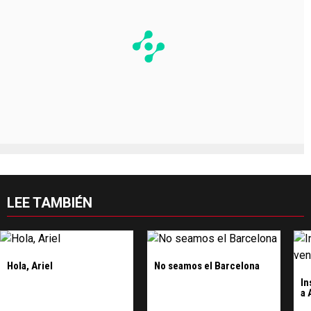
LEE TAMBIÉN
Hola, Ariel
No seamos el Barcelona
In
a 