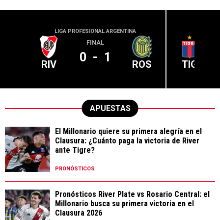
LIGA PROFESIONAL ARGENTINA
LIGA PR
FINAL
0
-
1
RIV
ROS
TIG
APUESTAS
El Millonario quiere su primera alegría en el
Clausura: ¿Cuánto paga la victoria de River
ante Tigre?
PRONÓSTICOS
Pronósticos River Plate vs Rosario Central: el
Millonario busca su primera victoria en el
Clausura 2026