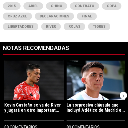
2015
ARIEL
CHINO
CONTRATO
COPA
CRUZ AZUL
DECLARACIONES
FINAL
LIBERTADORES
RIVER
ROJAS
TIGRES
NOTAS RECOMENDADAS
Este listado muestra los artículos con más comentarios en los últimos 7
Un artículo de tendencia con el título "Kevin Castaño se va de River 
Un artículo de tendencia con el tí
Kevin Castaño se va de River
La sorpresiva cláusula que
y jugará en otro important...
incluyó Atlético de Madrid e...
88 COMENTARIOS
89 COMENTARIOS