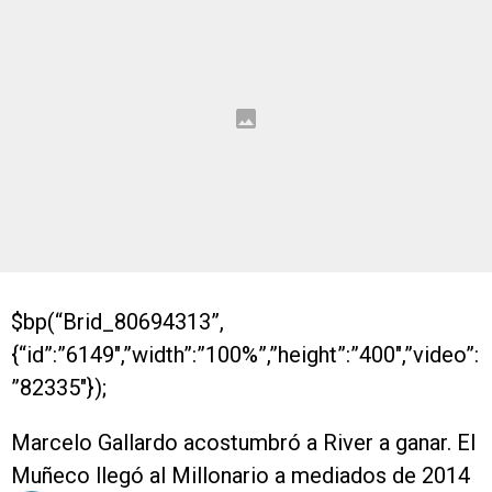
$bp(“Brid_80694313”,
{“id”:”6149″,”width”:”100%”,”height”:”400″,”video”:
”82335″});
Marcelo Gallardo acostumbró a River a ganar. El
Muñeco llegó al Millonario a mediados de 2014