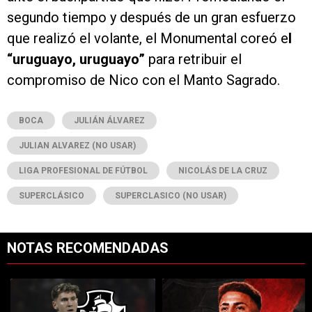
segundo tiempo y después de un gran esfuerzo
que realizó el volante, el Monumental coreó e
l
“uruguayo, uruguayo”
para retribuir el
compromiso de Nico con el Manto Sagrado.
BOCA
JULIÁN ÁLVAREZ
JULIAN ALVAREZ (NO USAR)
LIGA PROFESIONAL DE FÚTBOL
NICOLÁS DE LA CRUZ
SUPERCLÁSICO
SUPERCLASICO (NO USAR)
NOTAS RECOMENDADAS
Este listado muestra los artículos con más comentarios en los últimos 7
Un artículo de tendencia con el título "River y Vasco da Gama llegaro
Un artículo de tendencia con el tí