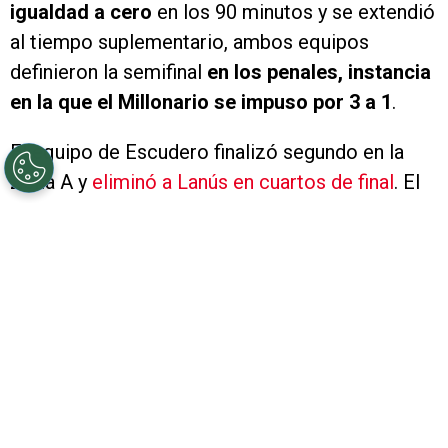
igualdad a cero
en los 90 minutos y se extendió
al tiempo suplementario, ambos equipos
definieron la semifinal
en los penales, instancia
en la que el Millonario se impuso por 3 a 1
.
El equipo de Escudero finalizó segundo en la
Zona A y
eliminó a Lanús en cuartos de final
. El
eterno rival, por su parte, terminó en la primera
posición de la Zona B y venía de dejar en el
camino a Atlético Tucumán. Este domingo,
ambos se enfrentaron en una de las semifinales
para definir al rival de Racing en la gran final.
VER TAMBIÉN
No se vio: Galarza Fonda rompió en
llanto en plena entrevista luego de