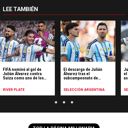
LEE TAMBIÉN
FIFA nominó al gol de
El descargo de Julián
Ju
Julián Álvarez contra
Álvarez tras el
el
Suiza como uno de los
subcampeonato de
as
mejores del Mundial
Argentina en el Mundial
Mu
RIVER PLATE
SELECCIÓN ARGENTINA
S