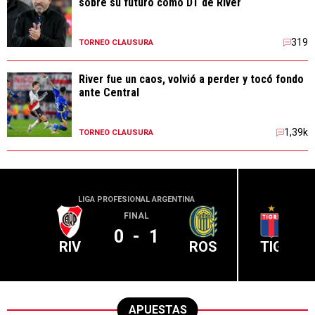
sobre su futuro como DT de River
319
TORNEO CLAUSURA
River fue un caos, volvió a perder y tocó fondo
ante Central
1,39k
TORNEO CLAUSURA
LIGA PROFESIONAL ARGENTINA
LIGA PR
FINAL
0
-
1
RIV
ROS
TIG
APUESTAS