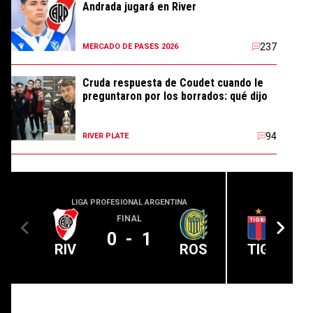
Andrada jugará en River
237
MERCADO DE PASES 2026
Cruda respuesta de Coudet cuando le
preguntaron por los borrados: qué dijo
94
RIVER PLATE
LIGA PROFESIONAL ARGENTINA
LIGA PROFE
FINAL
0
-
1
RIV
ROS
TIG