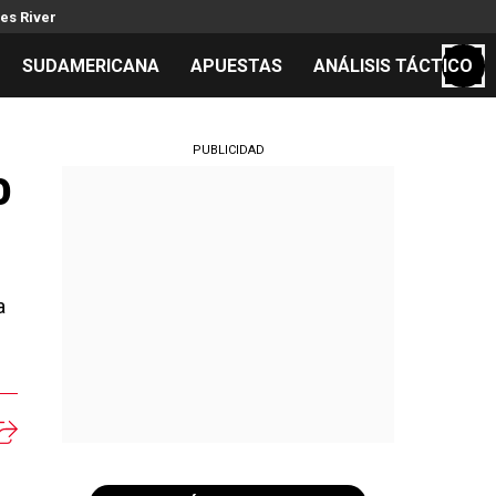
es River
SUDAMERICANA
APUESTAS
ANÁLISIS TÁCTICO
S
PUBLICIDAD
o
cos
el día
a