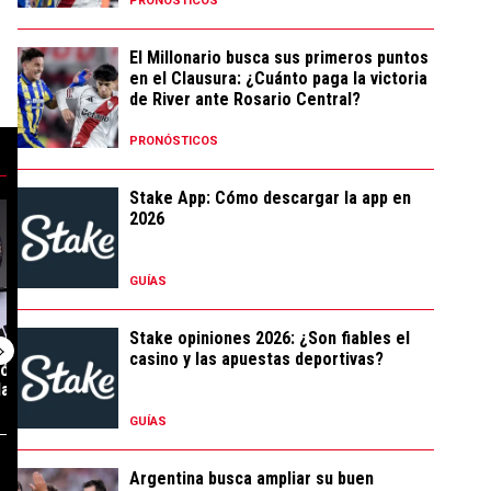
PRONÓSTICOS
El Millonario busca sus primeros puntos
en el Clausura: ¿Cuánto paga la victoria
de River ante Rosario Central?
PRONÓSTICOS
Stake App: Cómo descargar la app en
Andrada podrían debutar ante Tigre" con 52 comentarios.
lida de River, Juanfer Quintero seguirá jugando en Sudamérica: el club qu
tendencia con el título "River oficializó la llegada de Thiago Almada: los
Un artículo de tendencia con el título "Es oficial:
Un artículo de t
2026
GUÍAS
Stake opiniones 2026: ¿Son fiables el
casino y las apuestas deportivas?
zó la llegada de
Es oficial: Facundo Colidio se
La confesión d
: los detal...
fue de River y lo presen...
su frustrada vue
GUÍAS
127 COMENTARIOS
14 COMENTARIOS
Argentina busca ampliar su buen