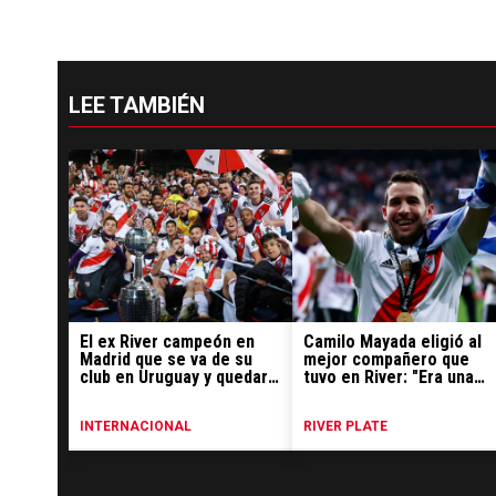
LEE TAMBIÉN
El ex River campeón en
Camilo Mayada eligió al
Madrid que se va de su
mejor compañero que
club en Uruguay y quedará
tuvo en River: "Era una
libre el 30 de junio
locura"
INTERNACIONAL
RIVER PLATE