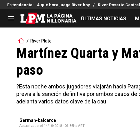
Es tendencia
:
A qué hora juega River hoy
River Rosario Central
ÚLTIMAS NOTICIAS
M
LIGA PROFESIONAL
TORNEOS
River Plate
Noticias
Copa Sudamericana
Martínez Quarta y May
Tabla de posiciones
Copa Argentina
paso
Fixture
Selección Argentina
Reserva
?Esta noche ambos jugadores viajarán hacia Parag
previa a la sanción definitiva por ambos casos de 
adelanta varios datos clave de la cau
German-balcarce
Actualizado el
14/10/2018 - 01:36hs ART