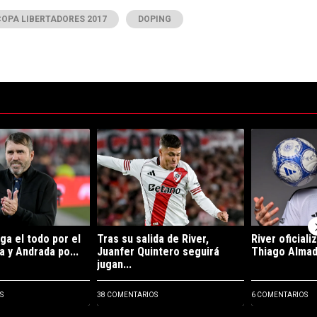
COPA LIBERTADORES 2017
DOPING
ltimos 7 días.
e tendencia con el título "River se juega el todo por el todo: Ortega y 
Un artículo de tendencia con el título "Tras su sa
Un artículo de 
ga el todo por el
Tras su salida de River,
River oficiali
a y Andrada po...
Juanfer Quintero seguirá
Thiago Almada
jugan...
S
38 COMENTARIOS
6 COMENTARIOS