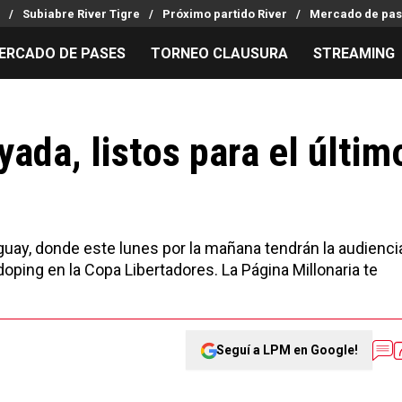
Subiabre River Tigre
Próximo partido River
Mercado de pas
ERCADO DE PASES
TORNEO CLAUSURA
STREAMING
MILLONARIOS
LPM PARA EL HINCHA
APUESTA
Mercado de Pases
Streaming
Noticias
ada, listos para el últim
Análisis tácticos
Entradas
Guías
Juanfer Quintero
Hinchas
Códigos
Chacho Coudet
Los goles de River
Pronósti
Ex River
Entrevistas
Apuesta d
uay, donde este lunes por la mañana tendrán la audienci
doping en la Copa Libertadores. La Página Millonaria te
Seguí a LPM en Google!