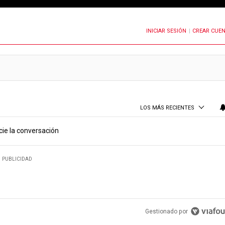
INICIAR SESIÓN
CREAR CUE
OTIFICACIONES CUANDO SE PUBLIQUEN NUEVOS COMENTARIOS
|
LOS MÁS RECIENTES
cie la conversación
PUBLICIDAD
Gestionado por