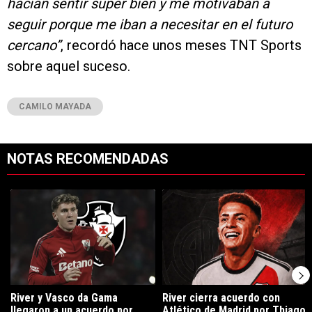
hacían sentir súper bien y me motivaban a
seguir porque me iban a necesitar en el futuro
cercano”
, recordó hace unos meses TNT Sports
sobre aquel suceso.
CAMILO MAYADA
NOTAS RECOMENDADAS
Este listado muestra los artículos con más comentarios en los últimos 7
Un artículo de tendencia con el título "River y Vasco da Gama llegaro
Un artículo de tendencia con el tí
River y Vasco da Gama
River cierra acuerdo con
llegaron a un acuerdo por
Atlético de Madrid por Thiago