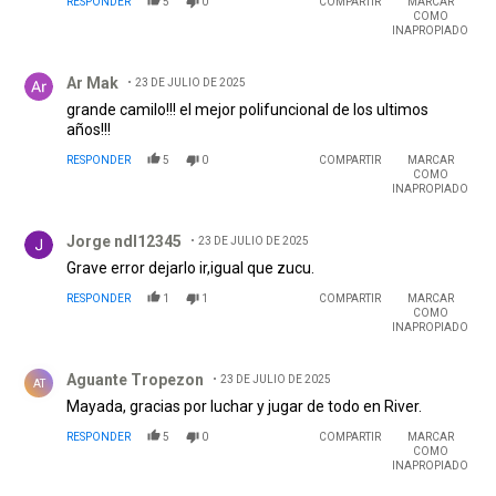
RESPONDER
5
0
COMPARTIR
MARCAR
COMO
INAPROPIADO
Comentario de Ar Mak.
Ar Mak
23 DE JULIO DE 2025
grande camilo!!! el mejor polifuncional de los ultimos
años!!!
RESPONDER
5
0
COMPARTIR
MARCAR
COMO
INAPROPIADO
Comentario de Jorge ndl12345.
Jorge ndl12345
23 DE JULIO DE 2025
Grave error dejarlo ir,igual que zucu.
RESPONDER
1
1
COMPARTIR
MARCAR
COMO
INAPROPIADO
Comentario de Aguante Tropezon.
Aguante Tropezon
23 DE JULIO DE 2025
AT
Mayada, gracias por luchar y jugar de todo en River.
RESPONDER
5
0
COMPARTIR
MARCAR
COMO
INAPROPIADO