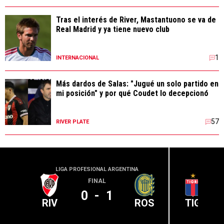
Tras el interés de River, Mastantuono se va de
Real Madrid y ya tiene nuevo club
1
INTERNACIONAL
Más dardos de Salas: "Jugué un solo partido en
mi posición" y por qué Coudet lo decepcionó
57
RIVER PLATE
LIGA PROFESIONAL ARGENTINA
LIGA PR
FINAL
0
-
1
RIV
ROS
TIG