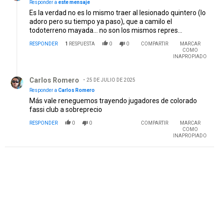
Responder a
este mensaje
Es la verdad no es lo mismo traer al lesionado quintero (lo
adoro pero su tiempo ya paso), que a camilo el
todoterreno mayada... no son los mismos repres...
RESPONDER
1
RESPUESTA
0
0
COMPARTIR
MARCAR
COMO
INAPROPIADO
Respuesta de Carlos Romero.
Carlos Romero
25 DE JULIO DE 2025
Responder a
Carlos Romero
Más vale reneguemos trayendo jugadores de colorado
fassi club a sobreprecio
RESPONDER
0
0
COMPARTIR
MARCAR
COMO
INAPROPIADO
PUBLICIDAD