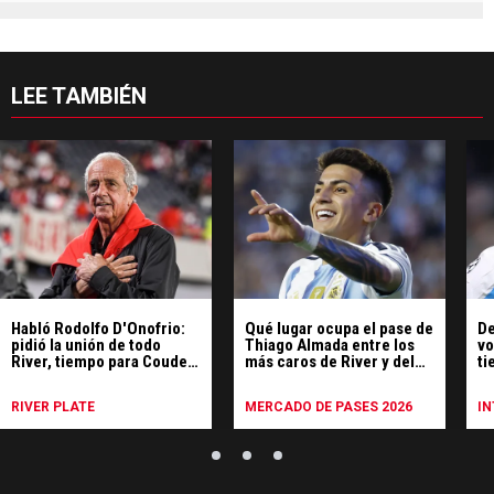
LEE TAMBIÉN
Habló Rodolfo D'Onofrio:
Qué lugar ocupa el pase de
De
pidió la unión de todo
Thiago Almada entre los
vo
River, tiempo para Coudet
más caros de River y del
ti
y respaldó la política de
fútbol sudamericano
co
refuerzos
RIVER PLATE
MERCADO DE PASES 2026
I