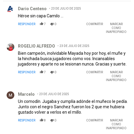
Comentario de Dario Centeno.
Dario Centeno
23 DE JULIO DE 2025
Héroe sin capa Camilo ...
RESPONDER
7
0
COMPARTIR
MARCAR
COMO
INAPROPIADO
Comentario de ROGELIO ALFREDO.
ROGELIO ALFREDO
23 DE JULIO DE 2025
Bien campeón, inolvidable Mayada hoy por hoy, el muñe y
la hinchada busca jugadores como vos. Incansables
jugadores y aparte no se lesionan nunca. Gracias y suerte.
RESPONDER
7
0
COMPARTIR
MARCAR
COMO
INAPROPIADO
Comentario de Marcelo.
Marcelo
23 DE JULIO DE 2025
Un comodín. Jugaba y cumplía adónde el muñeco le pedía.
Junto con el negro Sanchez fueron los 2 que me hubiera
gustado volver a verlos en el millo.
RESPONDER
8
0
COMPARTIR
MARCAR
COMO
INAPROPIADO