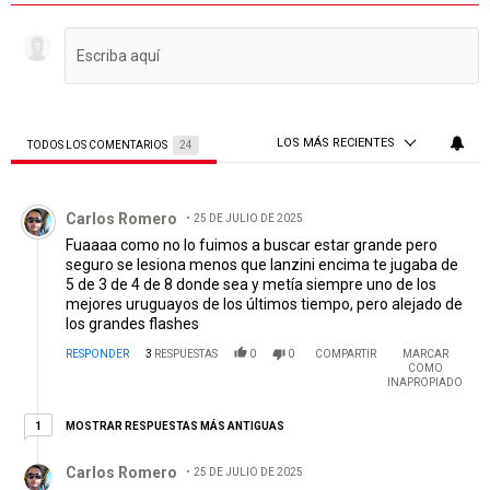
LOS MÁS RECIENTES
TODOS LOS COMENTARIOS
24
Todos los comentarios
Comentario de Carlos Romero.
Carlos Romero
25 DE JULIO DE 2025
Fuaaaa como no lo fuimos a buscar estar grande pero
seguro se lesiona menos que lanzini encima te jugaba de
5 de 3 de 4 de 8 donde sea y metía siempre uno de los
mejores uruguayos de los últimos tiempo, pero alejado de
los grandes flashes
RESPONDER
3
RESPUESTAS
0
0
COMPARTIR
MARCAR
COMO
INAPROPIADO
1 respuesta más antiguas
MOSTRAR RESPUESTAS MÁS ANTIGUAS
1
Respuesta de Carlos Romero.
Carlos Romero
25 DE JULIO DE 2025