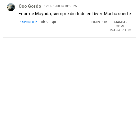
Comentario de Oso Gordo.
Oso Gordo
23 DE JULIO DE 2025
Enorme Mayada, siempre dio todo en River. Mucha suerte
RESPONDER
6
0
COMPARTIR
MARCAR
COMO
INAPROPIADO
PUBLICIDAD