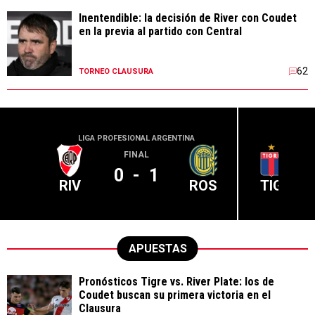
Inentendible: la decisión de River con Coudet
en la previa al partido con Central
62
TORNEO CLAUSURA
LIGA PROFESIONAL ARGENTINA
LIGA PR
FINAL
0
-
1
RIV
ROS
TIG
APUESTAS
Pronósticos Tigre vs. River Plate: los de
Coudet buscan su primera victoria en el
Clausura