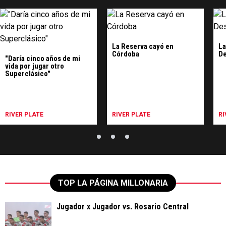
La Reserva cayó en
La
Córdoba
D
"Daría cinco años de mi
vida por jugar otro
Superclásico"
RIVER PLATE
RIVER PLATE
RI
TOP LA PÁGINA MILLONARIA
Jugador x Jugador vs. Rosario Central