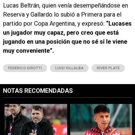
Lucas Beltrán, quien venía desempeñándose en
Reserva y Gallardo lo subió a Primera para el
partido por Copa Argentina, y expresó:
“Lucases
un jugador muy capaz, pero creo que está
jugando en una posición que no sé si le viene
muy conveniente”.
FEDERICO GIROTTI
LUIGI VILLALBA
RIVER PLATE
NOTAS RECOMENDADAS
Este listado muestra los artículos con más comentarios en los últimos 7
Un artículo de tendencia con el título "Dos debuts y un regreso clave
Un artículo de tendencia con el tí