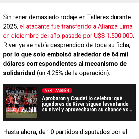
Sin tener demasiado rodaje en Talleres durante
2025,
el atacante fue transferido a Alianza Lima
en diciembre del año pasado por U$S 1.500.000
.
River ya se había desprendido de toda su ficha,
por lo que solo embolsó alrededor de 64 mil
dólares correspondientes al mecanismo de
solidaridad
(un 4.25% de la operación).
VER TAMBIÉN
Aprobaron y Coudet lo celebra: qué
jugadores de River siguen levantando
su nivel y aprovecharon su chance vs.
Belgrano
Hasta ahora, de 10 partidos disputados por el