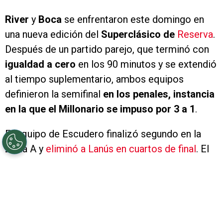
River
y
Boca
se enfrentaron este domingo en
una nueva edición del
Superclásico de
Reserva
.
Después de un partido parejo, que terminó con
igualdad a cero
en los 90 minutos y se extendió
al tiempo suplementario, ambos equipos
definieron la semifinal
en los penales, instancia
en la que el Millonario se impuso por 3 a 1
.
El equipo de Escudero finalizó segundo en la
Zona A y
eliminó a Lanús en cuartos de final
. El
eterno rival, por su parte, terminó en la primera
posición de la Zona B y venía de dejar en el
camino a Atlético Tucumán. Este domingo,
ambos se enfrentaron en una de las semifinales