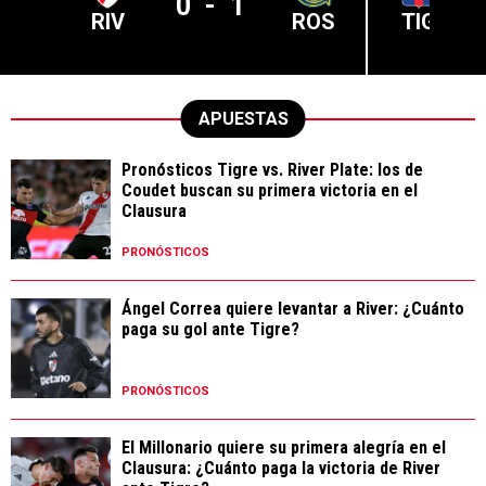
0
-
1
RIV
ROS
TIG
APUESTAS
Pronósticos Tigre vs. River Plate: los de
Coudet buscan su primera victoria en el
Clausura
PRONÓSTICOS
Ángel Correa quiere levantar a River: ¿Cuánto
paga su gol ante Tigre?
PRONÓSTICOS
El Millonario quiere su primera alegría en el
Clausura: ¿Cuánto paga la victoria de River