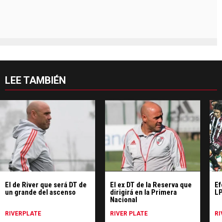
LEE TAMBIÉN
El de River que será DT de
El ex DT de la Reserva que
Ef
un grande del ascenso
dirigirá en la Primera
L
Nacional
RIVERPLATE
RIVER PLATE
RI