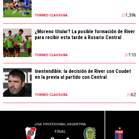
1,39k
TORNEO CLAUSURA
¿Moreno titular? La posible formación de River
para recibir esta tarde a Rosario Central
110
TORNEO CLAUSURA
Inentendible: la decisión de River con Coudet
en la previa al partido con Central
62
TORNEO CLAUSURA
LIGA PROFESIONAL ARGENTINA
LIGA PR
FINAL