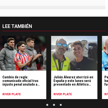
LEE TAMBIÉN
Cambio de regla:
Julián Álvarez aterrizó en
Pe
comunicado oficial tras
España y este lunes será
ha
injusto penal anulado a
presentado en Atlético
fu
Julián Álvarez
Madrid
RIVER PLATE
RIVER PLATE
RI