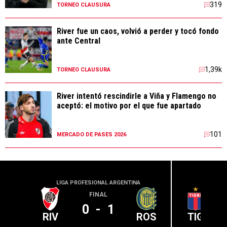
319
TORNEO CLAUSURA
River fue un caos, volvió a perder y tocó fondo
ante Central
1,39k
TORNEO CLAUSURA
River intentó rescindirle a Viña y Flamengo no
aceptó: el motivo por el que fue apartado
101
MERCADO DE PASES 2026
LIGA PROFESIONAL ARGENTINA
LIGA PR
FINAL
0
-
1
RIV
ROS
TIG