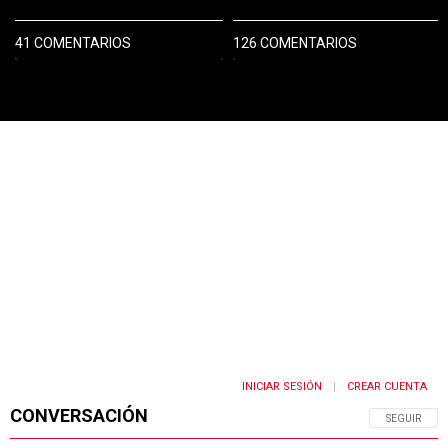
41 COMENTARIOS
126 COMENTARIOS
PUBLICIDAD
INICIAR SESIÓN
CREAR CUENTA
|
CONVERSACIÓN
SIGA ESTA 
SEGUIR