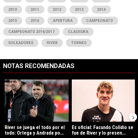
2010
2011
2012
2013
2014
2015
2016
APERTURA
CAMPEONATO
CAMPEONATO 2016/2017
CLAUSURA
GOLEADORES
RIVER
TORNEO
NOTAS RECOMENDADAS
Este listado muestra los artículos con más comentarios en los últimos 7
Un artículo de tendencia con el título "River se juega el todo por el 
Un artículo de tendencia con el tí
River se juega el todo por el
Es oficial: Facundo Colidio se
todo: Ortega y Andrada po...
fue de River y lo presen...