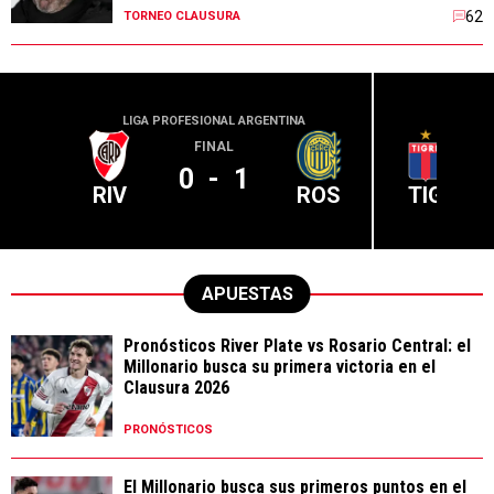
62
TORNEO CLAUSURA
LIGA PROFESIONAL ARGENTINA
LIGA PR
FINAL
0
-
1
RIV
ROS
TIG
APUESTAS
Pronósticos River Plate vs Rosario Central: el
Millonario busca su primera victoria en el
Clausura 2026
PRONÓSTICOS
El Millonario busca sus primeros puntos en el