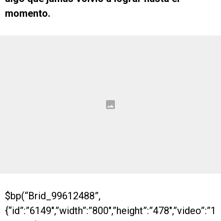
momento.
$bp(“Brid_99612488”,
{“id”:”6149″,”width”:”800″,”height”:”478″,”video”:”1