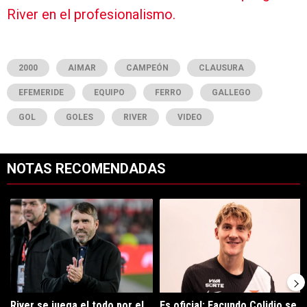
River en el profesionalismo.
2000
AIMAR
CAMPEÓN
CLAUSURA
EFEMERIDE
EQUIPO
FERRO
GALLEGO
GOL
GOLES
RIVER
VIDEO
NOTAS RECOMENDADAS
Este listado muestra los artículos con más comentarios en los últimos 7
Un artículo de tendencia con el título "River se juega el todo por el 
Un artículo de tendencia con el tí
River se juega el todo por el
Es oficial: Facundo Colidio se