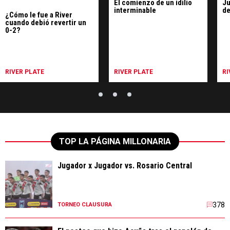
El comienzo de un idilio
Ju
interminable
d
¿Cómo le fue a River
cuando debió revertir un
0-2?
RIVER PLATE
RIVER PLATE
RI
TOP LA PÁGINA MILLONARIA
Jugador x Jugador vs. Rosario Central
378
TORNEO CLAUSURA