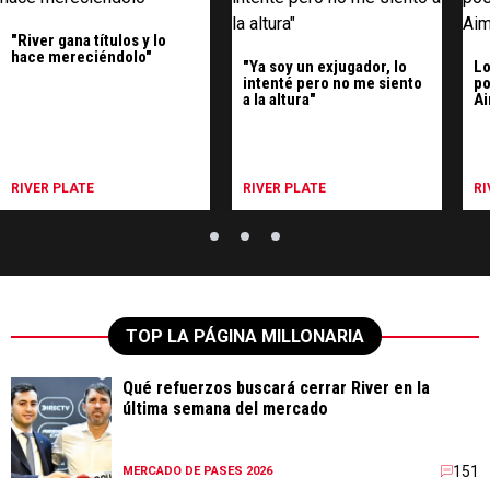
"River gana títulos y lo
hace mereciéndolo"
"Ya soy un exjugador, lo
Lo
intenté pero no me siento
po
a la altura"
Ai
RIVER PLATE
RIVER PLATE
RI
TOP LA PÁGINA MILLONARIA
Qué refuerzos buscará cerrar River en la
última semana del mercado
151
MERCADO DE PASES 2026