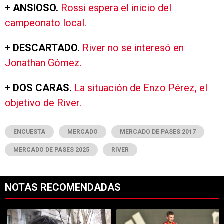
+ ANSIOSO.
Rossi espera el inicio del
campeonato local.
+ DESCARTADO.
River no se interesó en
Jonathan Gómez.
+ DOS CARAS.
La situación de Enzo Pérez, el
objetivo de River.
ENCUESTA
MERCADO
MERCADO DE PASES 2017
MERCADO DE PASES 2025
RIVER
NOTAS RECOMENDADAS
Este listado muestra los artículos con más comentarios en los últimos 7
Un artículo de tendencia con el título "Rompió el silencio: Francisco 
Un artículo de tendencia con el tí