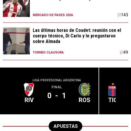
143
MERCADO DE PASES 2026
Las últimas horas de Coudet: reunión con el
cuerpo técnico, Di Carlo y le preguntaron
sobre Almada
49
TORNEO CLAUSURA
LIGA PROFESIONAL ARGENTINA
LIGA PR
FINAL
0
-
1
RIV
ROS
TIG
APUESTAS