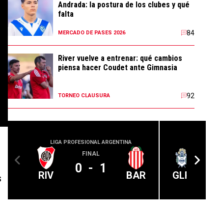
Andrada: la postura de los clubes y qué
falta
84
MERCADO DE PASES 2026
River vuelve a entrenar: qué cambios
piensa hacer Coudet ante Gimnasia
92
TORNEO CLAUSURA
LIGA PROFESIONAL ARGENTINA
LIGA PROFE
FINAL
0
-
1
RIV
BAR
GLP
s