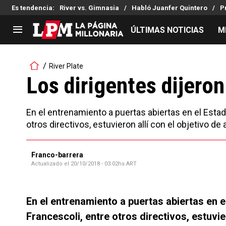
Es tendencia
:
River vs. Gimnasia
Habló Juanfer Quintero
P
ÚLTIMAS NOTICIAS
M
LIGA PROFESIONAL
TORNEOS
River Plate
Noticias
Copa Sudamericana
Los dirigentes dijero
Tabla de posiciones
Copa Argentina
Fixture
Selección Argentina
En el entrenamiento a puertas abiertas en el Estad
Reserva
otros directivos, estuvieron allí con el objetivo de
Franco-barrera
Actualizado el
20/10/2018 - 03:02hs ART
En el entrenamiento a puertas abiertas en 
Francescoli, entre otros directivos, estuvie