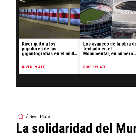
River quitó a los
Los avances de la obra d
jugadores de las
techado en el
gigantografías en el anillo
Monumental, en números
del Monumental: el motivo
más de 1.600 toneladas y
50 columnas
RIVER PLATE
RIVER PLATE
River Plate
La solidaridad del M