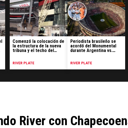
el
Comenzó la colocación de
Periodista brasileño se
la estructura de la nueva
acordó del Monumental
:
tribuna y el techo del
durante Argentina vs.
Monumental
Argelia: la comparación
que hizo
RIVER PLATE
RIVER PLATE
undo River con Chapecoe