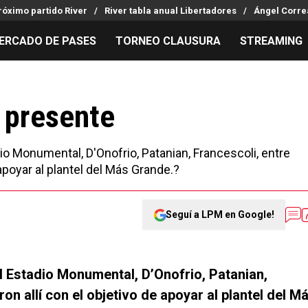
róximo partido River
River tabla anual Libertadores
Ángel Corre
ERCADO DE PASES
TORNEO CLAUSURA
STREAMING
MILLONARIOS
LPM PARA EL HINCHA
APUESTA
Mercado de Pases
Streaming
Noticias
n presente
Análisis tácticos
Entradas
Guías
Juanfer Quintero
Hinchas
Códigos
io Monumental, D'Onofrio, Patanian, Francescoli, entre
Chacho Coudet
Los goles de River
Pronósti
 apoyar al plantel del Más Grande.?
Ex River
Entrevistas
Apuesta d
Seguí a LPM en Google!
el Estadio Monumental, D’Onofrio, Patanian,
ron allí con el objetivo de apoyar al plantel del M