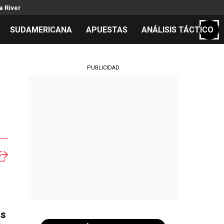
a River
SUDAMERICANA
APUESTAS
ANÁLISIS TÁCTICO
S
PUBLICIDAD
cos
el día
ás