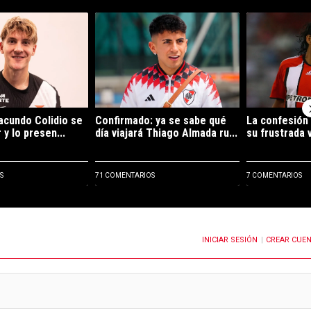
ltimos 7 días.
de tendencia con el título "Es oficial: Facundo Colidio se fue de River 
Un artículo de tendencia con el título "Confirma
Un artículo de 
Facundo Colidio se
Confirmado: ya se sabe qué
La confesión
 y lo presen...
día viajará Thiago Almada ru...
su frustrada v
S
71 COMENTARIOS
7 COMENTARIOS
INICIAR SESIÓN
CREAR CUE
OTIFICACIONES CUANDO SE PUBLIQUEN NUEVOS COMENTARIOS
|