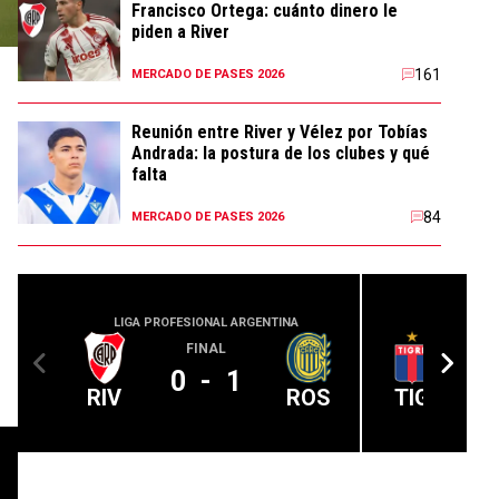
Francisco Ortega: cuánto dinero le
piden a River
161
MERCADO DE PASES 2026
Reunión entre River y Vélez por Tobías
Andrada: la postura de los clubes y qué
falta
84
MERCADO DE PASES 2026
LIGA PROFESIONAL ARGENTINA
LIGA PROFE
FINAL
A 
0
-
1
RIV
ROS
TIG