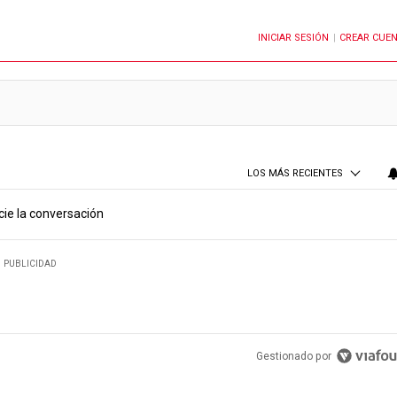
INICIAR SESIÓN
CREAR CUE
OTIFICACIONES CUANDO SE PUBLIQUEN NUEVOS COMENTARIOS
|
LOS MÁS RECIENTES
cie la conversación
PUBLICIDAD
Gestionado por