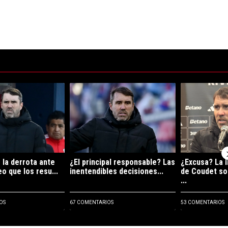
ltimos 7 días.
e tendencia con el título "Coudet tras la derrota ante Tigre: "Si veo que
Un artículo de tendencia con el título "¿El princi
Un artículo de
 la derrota ante
¿El principal responsable? Las
¿Excusa? La l
eo que los resu...
inentendibles decisiones...
de Coudet so
...
OS
67 COMENTARIOS
53 COMENTARIOS