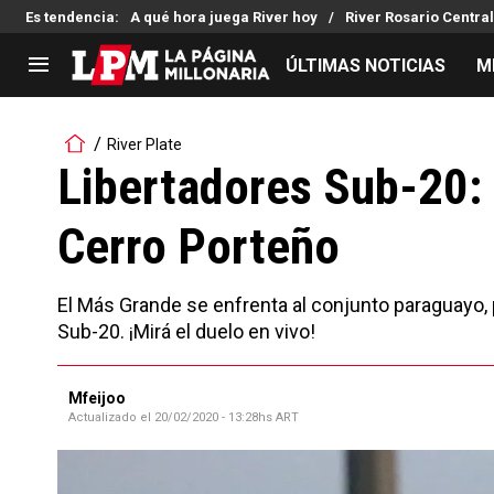
Es tendencia
:
A qué hora juega River hoy
River Rosario Central
ÚLTIMAS NOTICIAS
M
LIGA PROFESIONAL
TORNEOS
River Plate
Noticias
Copa Sudamericana
Libertadores Sub-20: 
Tabla de posiciones
Copa Argentina
Cerro Porteño
Fixture
Selección Argentina
Reserva
El Más Grande se enfrenta al conjunto paraguayo, 
Sub-20. ¡Mirá el duelo en vivo!
Mfeijoo
Actualizado el
20/02/2020 - 13:28hs ART