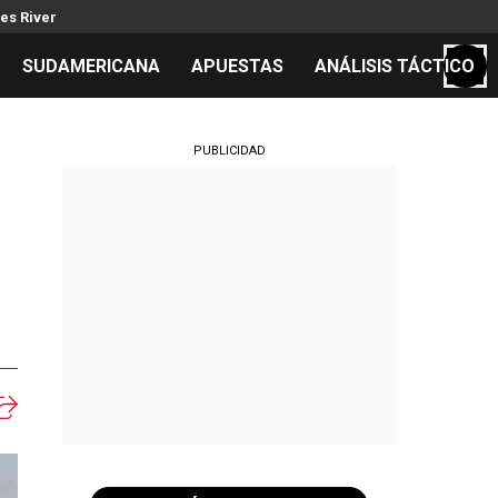
es River
SUDAMERICANA
APUESTAS
ANÁLISIS TÁCTICO
S
PUBLICIDAD
cos
el día
s