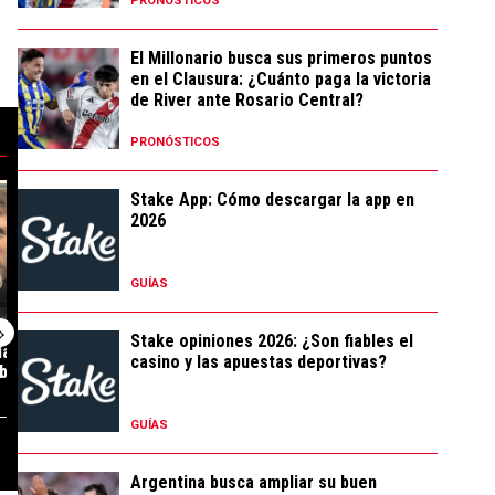
PRONÓSTICOS
El Millonario busca sus primeros puntos
en el Clausura: ¿Cuánto paga la victoria
de River ante Rosario Central?
PRONÓSTICOS
 los resultados no se dan, no voy a hacerle daño a River"" con 688 coment
pal responsable? Las inentendibles decisiones de Coudet en la derrota de
 tendencia con el título "¿Excusa? La llamativa frase de Coudet sobre e
Un artículo de tendencia con el título "Opinión: sin 
Un artículo de t
Stake App: Cómo descargar la app en
2026
GUÍAS
Stake opiniones 2026: ¿Son fiables el
lamativa frase
Opinión: sin fútbol, sin rumbo
Cuándo y a qué
casino y las apuestas deportivas?
bre el mercado
y sin paciencia
próximo partido 
GUÍAS
31 COMENTARIOS
12 COMENTARIOS
Argentina busca ampliar su buen