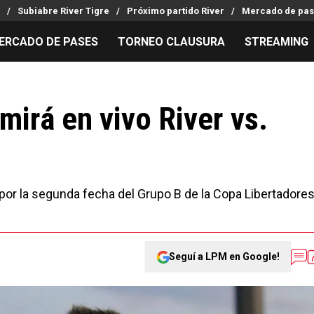
Subiabre River Tigre
Próximo partido River
Mercado de pas
ERCADO DE PASES
TORNEO CLAUSURA
STREAMING
MILLONARIOS
LPM PARA EL HINCHA
APUESTA
Mercado de Pases
Streaming
Noticias
mirá en vivo River vs.
Análisis tácticos
Entradas
Guías
Juanfer Quintero
Hinchas
Códigos
Chacho Coudet
Los goles de River
Pronósti
Ex River
Entrevistas
Apuesta d
por la segunda fecha del Grupo B de la Copa Libertadore
Seguí a LPM en Google!